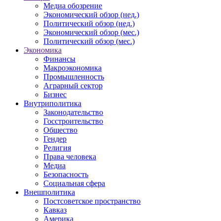
Медиа обозрение
Экономический обзор (нед.)
Политический обзор (нед.)
Экономический обзор (мес.)
Политический обзор (мес.)
Экономика
Финансы
Макроэкономика
Промышленность
Аграрный сектор
Бизнес
Внутриполитика
Законодательство
Госстроительство
Общество
Гендер
Религия
Права человека
Медиа
Безопасность
Социальная сфера
Внешполитика
Постсоветское пространство
Кавказ
Америка