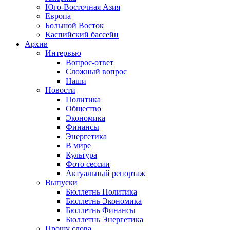
Юго-Восточная Азия
Европа
Большой Восток
Каспийский бассейн
Архив
Интервью
Вопрос-ответ
Сложный вопрос
Наши
Новости
Политика
Общество
Экономика
Финансы
Энергетика
В мире
Культура
Фото сессии
Актуальный репортаж
Выпуски
Бюллетнь Политика
Бюллетнь Экономика
Бюллетнь Финансы
Бюллетнь Энергетика
Прошу слова