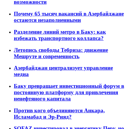
возможности
Почему 65 тысяч вакансий в Азербайджане
остаются незаполненными
Разделение линий метро в Баку: как
избежать транспортного коллапса?
Летопись свободы Тебриза: движение
Мешруте и современность
Азербайджан централизует управление
медиа
Баку превращает инвестиционный форум в
постоянную платформу для привлечения
ненефтяного капитала
Против кого объединяются Анкара,
Исламабад и Эр-Рияд?
SOFAZ инвестировал в энергетику Перу, но