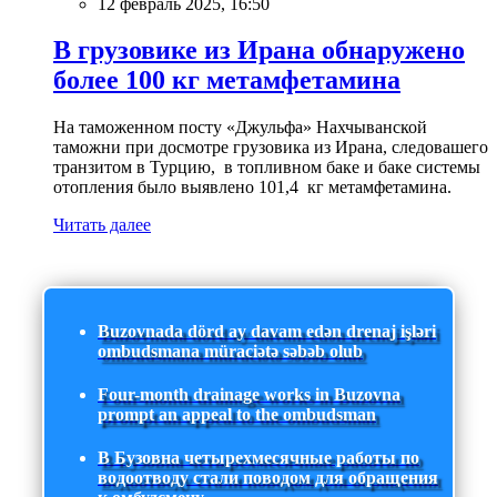
12 февраль 2025, 16:50
В грузовике из Ирана обнаружено
более 100 кг метамфетамина
На таможенном посту «Джульфа» Нахчыванской
таможни при досмотре грузовика из Ирана, следовашего
транзитом в Турцию, в топливном баке и баке системы
отопления было выявлено 101,4 кг метамфетамина.
Читать далее
Buzovnada dörd ay davam edən drenaj işləri
ombudsmana müraciətə səbəb olub
Four-month drainage works in Buzovna
prompt an appeal to the ombudsman
В Бузовна четырехмесячные работы по
водоотводу стали поводом для обращения