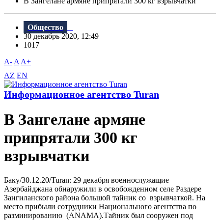
В Зангелане армяне припрятали 300 кг взрывчатки
Общество
30 декабрь 2020, 12:49
1017
A-
A
A+
AZ
EN
Информационное агентство Turan
В Зангелане армяне
припрятали 300 кг
взрывчатки
Баку/30.12.20/Turan: 29 декабря военнослужащие
Азербайджана обнаружили в освобожденном селе Раздере
Зангиланского района большой тайник со взрывчаткой. На
место прибыли сотрудники Национального агентства по
разминированию (ANAMA).Тайник был сооружен под