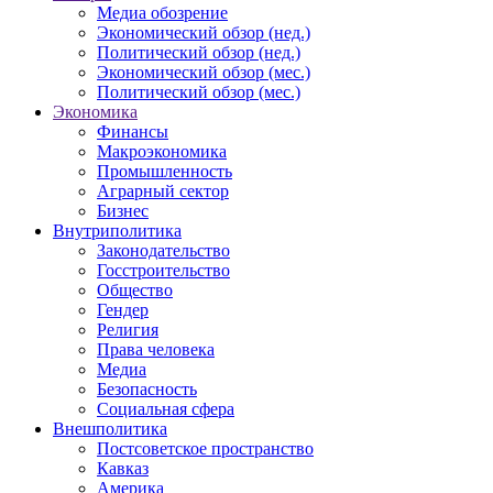
Медиа обозрение
Экономический обзор (нед.)
Политический обзор (нед.)
Экономический обзор (мес.)
Политический обзор (мес.)
Экономика
Финансы
Макроэкономика
Промышленность
Аграрный сектор
Бизнес
Внутриполитика
Законодательство
Госстроительство
Общество
Гендер
Религия
Права человека
Медиа
Безопасность
Социальная сфера
Внешполитика
Постсоветское пространство
Кавказ
Америка