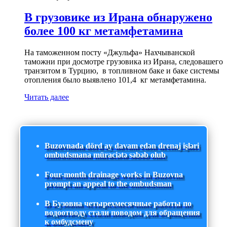
В грузовике из Ирана обнаружено
более 100 кг метамфетамина
На таможенном посту «Джульфа» Нахчыванской
таможни при досмотре грузовика из Ирана, следовашего
транзитом в Турцию, в топливном баке и баке системы
отопления было выявлено 101,4 кг метамфетамина.
Читать далее
Buzovnada dörd ay davam edən drenaj işləri
ombudsmana müraciətə səbəb olub
Four-month drainage works in Buzovna
prompt an appeal to the ombudsman
В Бузовна четырехмесячные работы по
водоотводу стали поводом для обращения
к омбудсмену