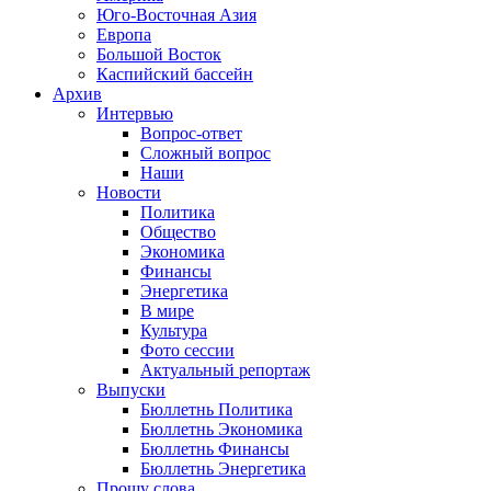
Юго-Восточная Азия
Европа
Большой Восток
Каспийский бассейн
Архив
Интервью
Вопрос-ответ
Сложный вопрос
Наши
Новости
Политика
Общество
Экономика
Финансы
Энергетика
В мире
Культура
Фото сессии
Актуальный репортаж
Выпуски
Бюллетнь Политика
Бюллетнь Экономика
Бюллетнь Финансы
Бюллетнь Энергетика
Прошу слова