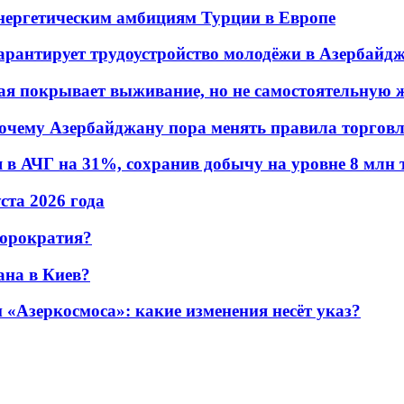
энергетическим амбициям Турции в Европе
гарантирует трудоустройство молодёжи в Азербайд
ая покрывает выживание, но не самостоятельную 
почему Азербайджану пора менять правила торгов
в АЧГ на 31%, сохранив добычу на уровне 8 млн 
уста 2026 года
бюрократия?
ана в Киев?
«Азеркосмоса»: какие изменения несёт указ?