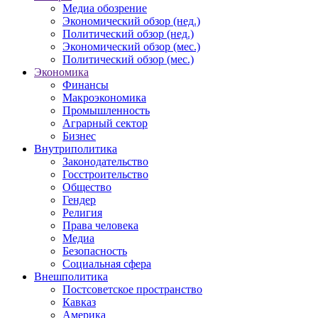
Медиа обозрение
Экономический обзор (нед.)
Политический обзор (нед.)
Экономический обзор (мес.)
Политический обзор (мес.)
Экономика
Финансы
Макроэкономика
Промышленность
Аграрный сектор
Бизнес
Внутриполитика
Законодательство
Госстроительство
Общество
Гендер
Религия
Права человека
Медиа
Безопасность
Социальная сфера
Внешполитика
Постсоветское пространство
Кавказ
Америка