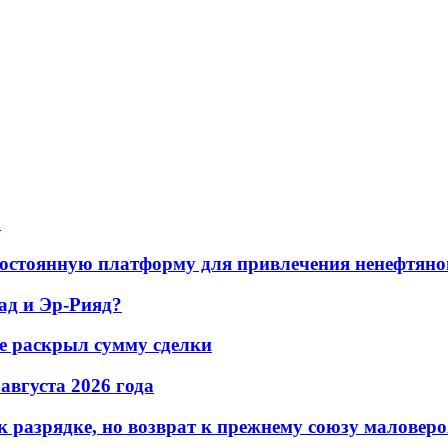
а
остоянную платформу для привлечения ненефтяно
ад и Эр-Рияд?
не раскрыл сумму сделки
 августа 2026 года
 разрядке, но возврат к прежнему союзу маловеро