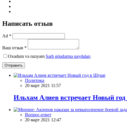
Написать отзыв
Ad *
Ваш отзыв *
Oxudum və razıyam
Şərh göndərmə qaydaları
Отправить
Политика
20 март 2021 11:57
Ильхам Алиев встречает Новый го
Вопрос-ответ
20 март 2021 12:47