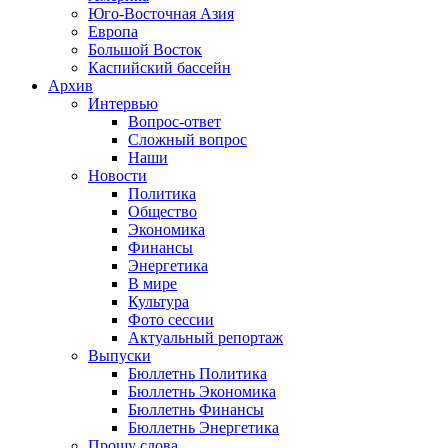
Юго-Восточная Азия
Европа
Большой Восток
Каспийский бассейн
Архив
Интервью
Вопрос-ответ
Сложный вопрос
Наши
Новости
Политика
Общество
Экономика
Финансы
Энергетика
В мире
Культура
Фото сессии
Актуальный репортаж
Выпуски
Бюллетнь Политика
Бюллетнь Экономика
Бюллетнь Финансы
Бюллетнь Энергетика
Прошу слова