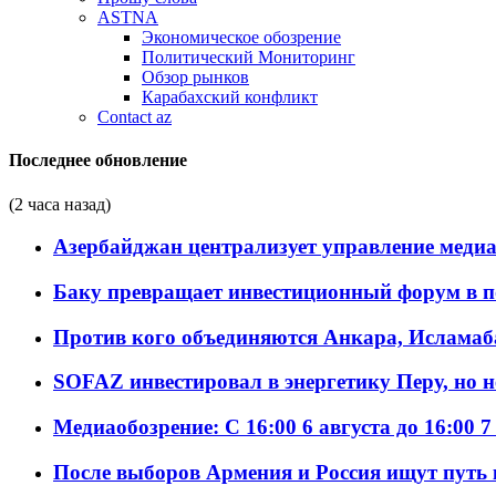
ASTNA
Экономическое обозрение
Политический Мониторинг
Обзор рынков
Карабахский конфликт
Contact az
Последнее обновление
(2 часа назад)
Азербайджан централизует управление меди
Баку превращает инвестиционный форум в п
Против кого объединяются Анкара, Исламаб
SOFAZ инвестировал в энергетику Перу, но 
Медиаобозрение: С 16:00 6 августа до 16:00 7
После выборов Армения и Россия ищут путь к