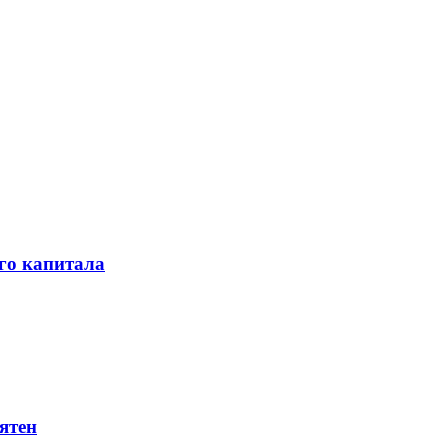
го капитала
ятен