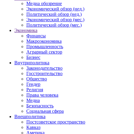
Медиа обозрение
Экономический обзор (нед.)
Политический обзор (нед.)
Экономический обзор (мес.)
Политический обзор (мес.)
Экономика
Финансы
Макроэкономика
Промышленность
Аграрный сектор
Бизнес
Внутриполитика
Законодательство
Госстроительство
Общество
Гендер
Религия
Права человека
Медиа
Безопасность
Социальная сфера
Внешполитика
Постсоветское пространство
Кавказ
Америка