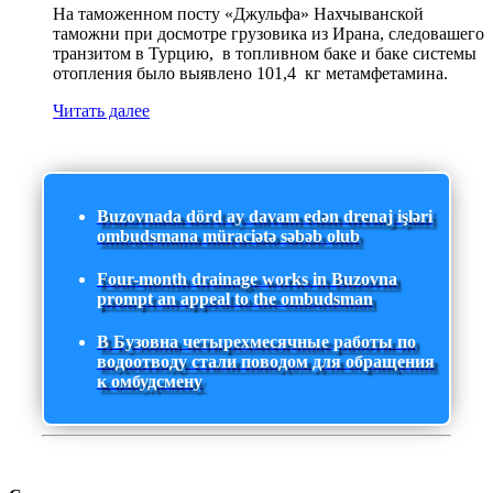
На таможенном посту «Джульфа» Нахчыванской
таможни при досмотре грузовика из Ирана, следовашего
транзитом в Турцию, в топливном баке и баке системы
отопления было выявлено 101,4 кг метамфетамина.
Читать далее
Buzovnada dörd ay davam edən drenaj işləri
ombudsmana müraciətə səbəb olub
Four-month drainage works in Buzovna
prompt an appeal to the ombudsman
В Бузовна четырехмесячные работы по
водоотводу стали поводом для обращения
к омбудсмену