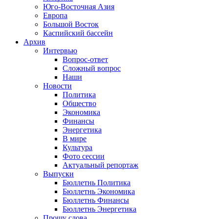
Юго-Восточная Азия
Европа
Большой Восток
Каспийский бассейн
Архив
Интервью
Вопрос-ответ
Сложный вопрос
Наши
Новости
Политика
Общество
Экономика
Финансы
Энергетика
В мире
Культура
Фото сессии
Актуальный репортаж
Выпуски
Бюллетнь Политика
Бюллетнь Экономика
Бюллетнь Финансы
Бюллетнь Энергетика
Прошу слова