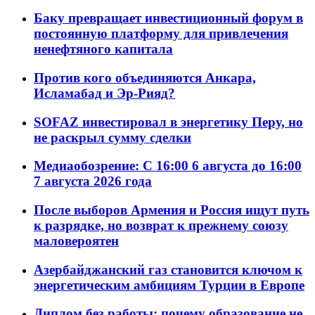
Баку превращает инвестиционный форум в
постоянную платформу для привлечения
ненефтяного капитала
Против кого объединяются Анкара,
Исламабад и Эр-Рияд?
SOFAZ инвестировал в энергетику Перу, но
не раскрыл сумму сделки
Медиаобозрение: С 16:00 6 августа до 16:00
7 августа 2026 года
После выборов Армения и Россия ищут путь
к разрядке, но возврат к прежнему союзу
маловероятен
Азербайджанский газ становится ключом к
энергетическим амбициям Турции в Европе
Диплом без работы: почему образование не