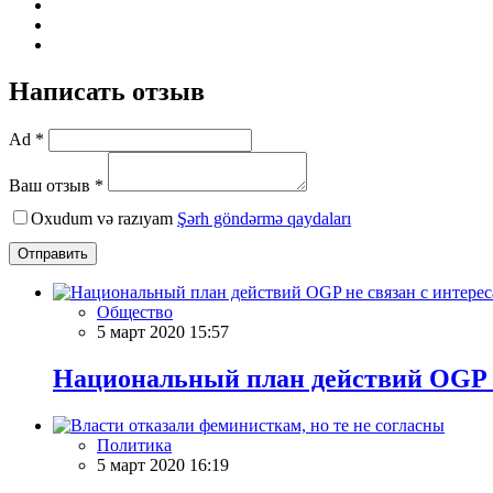
Написать отзыв
Ad *
Ваш отзыв *
Oxudum və razıyam
Şərh göndərmə qaydaları
Отправить
Общество
5 март 2020 15:57
Национальный план действий OGP н
Политика
5 март 2020 16:19