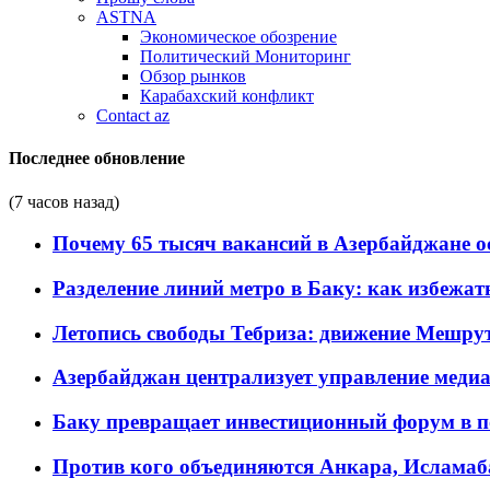
ASTNA
Экономическое обозрение
Политический Мониторинг
Обзор рынков
Карабахский конфликт
Contact az
Последнее обновление
(7 часов назад)
Почему 65 тысяч вакансий в Азербайджане 
Разделение линий метро в Баку: как избежат
Летопись свободы Тебриза: движение Мешрут
Азербайджан централизует управление меди
Баку превращает инвестиционный форум в п
Против кого объединяются Анкара, Исламаб