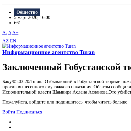
Общество
5 март 2020, 16:00
661
A-
A
A+
AZ
EN
Информационное агентство Turan
Заключенный Гобустанской т
Баку/05.03.20/Turan: Отбывающий в Гобустанской тюрьме пожи
против вынесенного ему тяжкого наказания. Об этом сообщили
Исполнительной власти Шамкира Аслана Асланова.Это убийство
Пожалуйста, войдите или подпишитесь, чтобы читать больше
Войти
Подписаться