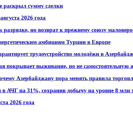
не раскрыл сумму сделки
 августа 2026 года
 разрядке, но возврат к прежнему союзу маловеро
энергетическим амбициям Турции в Европе
гарантирует трудоустройство молодёжи в Азербайд
ая покрывает выживание, но не самостоятельную 
почему Азербайджану пора менять правила торгов
в АЧГ на 31%, сохранив добычу на уровне 8 млн 
уста 2026 года