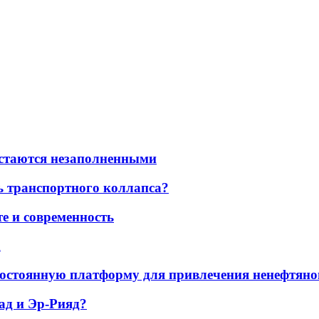
остаются незаполненными
ь транспортного коллапса?
е и современность
а
остоянную платформу для привлечения ненефтяно
ад и Эр-Рияд?