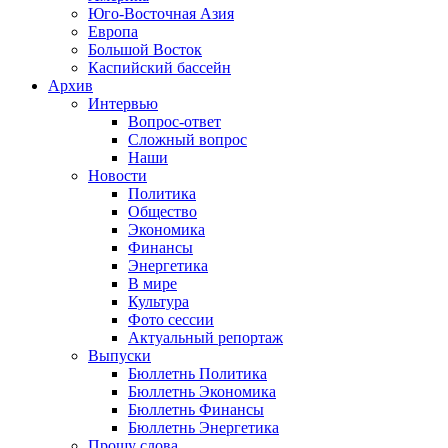
Юго-Восточная Азия
Европа
Большой Восток
Каспийский бассейн
Архив
Интервью
Вопрос-ответ
Сложный вопрос
Наши
Новости
Политика
Общество
Экономика
Финансы
Энергетика
В мире
Культура
Фото сессии
Актуальный репортаж
Выпуски
Бюллетнь Политика
Бюллетнь Экономика
Бюллетнь Финансы
Бюллетнь Энергетика
Прошу слова