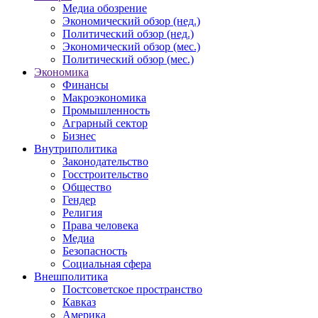
Медиа обозрение
Экономический обзор (нед.)
Политический обзор (нед.)
Экономический обзор (мес.)
Политический обзор (мес.)
Экономика
Финансы
Макроэкономика
Промышленность
Аграрный сектор
Бизнес
Внутриполитика
Законодательство
Госстроительство
Общество
Гендер
Религия
Права человека
Медиа
Безопасность
Социальная сфера
Внешполитика
Постсоветское пространство
Кавказ
Америка