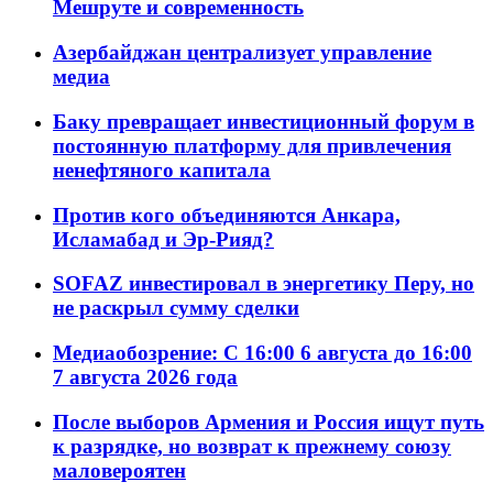
Мешруте и современность
Азербайджан централизует управление
медиа
Баку превращает инвестиционный форум в
постоянную платформу для привлечения
ненефтяного капитала
Против кого объединяются Анкара,
Исламабад и Эр-Рияд?
SOFAZ инвестировал в энергетику Перу, но
не раскрыл сумму сделки
Медиаобозрение: С 16:00 6 августа до 16:00
7 августа 2026 года
После выборов Армения и Россия ищут путь
к разрядке, но возврат к прежнему союзу
маловероятен