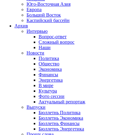
Юго-Восточная Азия
Европа
Большой Восток
Каспийский бассейн
Архив
Интервью
Вопрос-ответ
Сложный вопрос
Наши
Новости
Политика
Общество
Экономика
Финансы
Энергетика
В мире
Культура
Фото сессии
Актуальный репортаж
Выпуски
Бюллетнь Политика
Бюллетнь Экономика
Бюллетнь Финансы
Бюллетнь Энергетика
Прошу слова