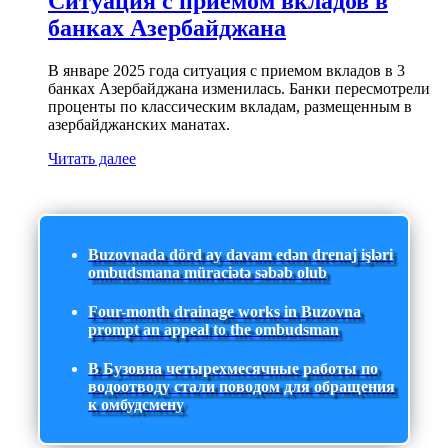
Ситуация с приемом вкладов в
банках Азербайджана
В январе 2025 года ситуация с приемом вкладов в 3
банках Азербайджана изменилась. Банки пересмотрели
проценты по классическим вкладам, размещенным в
азербайджанских манатах.
Читать далее
Buzovnada dörd ay davam edən drenaj işləri
ombudsmana müraciətə səbəb olub
Four-month drainage works in Buzovna
prompt an appeal to the ombudsman
В Бузовна четырехмесячные работы по
водоотводу стали поводом для обращения
к омбудсмену