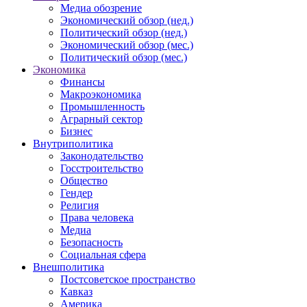
Медиа обозрение
Экономический обзор (нед.)
Политический обзор (нед.)
Экономический обзор (мес.)
Политический обзор (мес.)
Экономика
Финансы
Макроэкономика
Промышленность
Аграрный сектор
Бизнес
Внутриполитика
Законодательство
Госстроительство
Общество
Гендер
Религия
Права человека
Медиа
Безопасность
Социальная сфера
Внешполитика
Постсоветское пространство
Кавказ
Америка