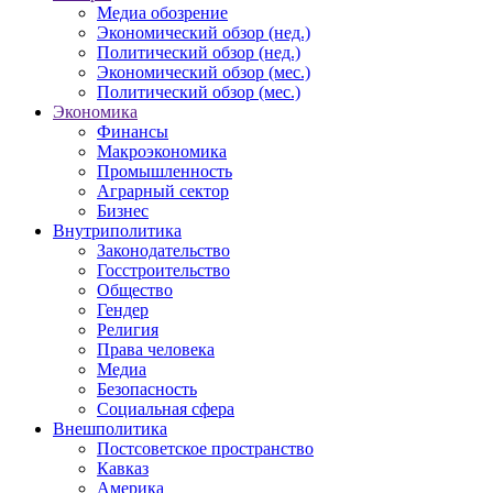
Медиа обозрение
Экономический обзор (нед.)
Политический обзор (нед.)
Экономический обзор (мес.)
Политический обзор (мес.)
Экономика
Финансы
Макроэкономика
Промышленность
Аграрный сектор
Бизнес
Внутриполитика
Законодательство
Госстроительство
Общество
Гендер
Религия
Права человека
Медиа
Безопасность
Социальная сфера
Внешполитика
Постсоветское пространство
Кавказ
Америка