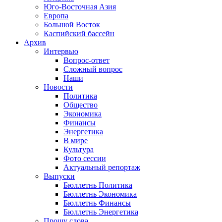
Юго-Восточная Азия
Европа
Большой Восток
Каспийский бассейн
Архив
Интервью
Вопрос-ответ
Сложный вопрос
Наши
Новости
Политика
Общество
Экономика
Финансы
Энергетика
В мире
Культура
Фото сессии
Актуальный репортаж
Выпуски
Бюллетнь Политика
Бюллетнь Экономика
Бюллетнь Финансы
Бюллетнь Энергетика
Прошу слова