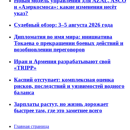
Новая модель управления для AZAL, ASCO
и «Азеркосмоса»: какие изменения несёт
указ?
Судебный обзор: 3–5 августа 2026 года
Дипломатия во имя мира: инициатива
Токаева о прекращении боевых действий и
возобновлении переговоров
Иран и Армения разрабатывают свой
«TRIPP»
Каспий отступает: комплексная оценка
рисков, последствий и уязвимостей водного
баланса
Зарплаты растут, но жизнь дорожает
быстрее там, где это заметнее всего
Главная страница