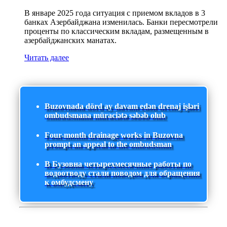
В январе 2025 года ситуация с приемом вкладов в 3
банках Азербайджана изменилась. Банки пересмотрели
проценты по классическим вкладам, размещенным в
азербайджанских манатах.
Читать далее
Buzovnada dörd ay davam edən drenaj işləri
ombudsmana müraciətə səbəb olub
Four-month drainage works in Buzovna
prompt an appeal to the ombudsman
В Бузовна четырехмесячные работы по
водоотводу стали поводом для обращения
к омбудсмену