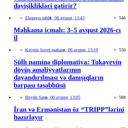
dəyişiklikləri gətirir?
Ekspress təhlil,
06 avqust, 13:43
546
Məhkəmə icmalı: 3–5 avqust 2026-cı
il
Keçmiş Sovet məkanı,
06 avqust, 13:19
556
Sülh naminə diplomatiya: Tokayevin
döyüş əməliyyatlarının
dayandırılması və danışıqların
bərpası təşəbbüsü
Böyük Şərq,
06 avqust, 13:05
588
İran və Ermənistan öz “TRIPP”lərini
hazırlayır