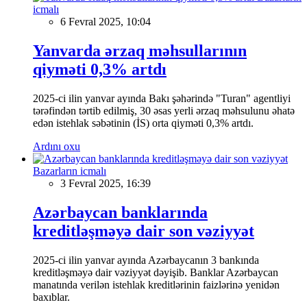
icmalı
6 Fevral 2025, 10:04
Yanvarda ərzaq məhsullarının
qiyməti 0,3% artdı
2025-ci ilin yanvar ayında Bakı şəhərində "Turan" agentliyi
tərəfindən tərtib edilmiş, 30 əsas yerli ərzaq məhsulunu əhatə
edən istehlak səbətinin (İS) orta qiyməti 0,3% artdı.
Ardını oxu
Bazarların icmalı
3 Fevral 2025, 16:39
Azərbaycan banklarında
kreditləşməyə dair son vəziyyət
2025-ci ilin yanvar ayında Azərbaycanın 3 bankında
kreditləşməyə dair vəziyyət dəyişib. Banklar Azərbaycan
manatında verilən istehlak kreditlərinin faizlərinə yenidən
baxıblar.