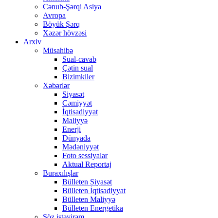
Cənub-Şərqi Asiya
Avropa
Böyük Şərq
Xəzər hövzəsi
Arxiv
Müsahibə
Sual-cavab
Çətin sual
Bizimkiler
Xəbərlər
Siyasət
Cəmiyyət
İqtisadiyyat
Maliyyə
Enerji
Dünyada
Mədəniyyət
Foto sessiyalar
Aktual Reportaj
Buraxılışlar
Bülleten Siyasət
Bülleten İqtisadiyyat
Bülleten Maliyyə
Bülleten Energetika
Söz istəyirəm