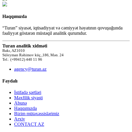
Haqqımızda
“Turan” siyasət, iqtisadiyyat və cəmiyyət həyatının qovuşuğunda
fəaliyyət göstərən müstəqil analitik qurumdur.
Turan analitik xidməti
Bakı, AZ1010
Süleyman Rəhimov küç.,186, Mən. 24
Tel.: (+99412) 440 11 96
agency@turan.az
Faydalı
İstifadə şərtləri
Məxfilik siyasti
Abunə
Haqqımızda
Bizim mütəxəssislərimiz
Arxiv
CONTACT AZ