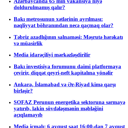
Azərbaycanda 65 min vakansiya niyə
doldurulmamış qalır?
Bakı metrosunun xətlərinin ayrılması:
nəqliyyat böhranından necə qaçmaq olar?
Təbriz azadlığının salnaməsi: Məşrutə hərəkatı
və müasirlik
Media idarəçiliyi mərkəzləşdirilir
Bakı investisiya forumunu daimi platformaya
çevirir, diqqət qeyri-neft kapitalına yönəlir
Ankara, İslamabad və Ər-Riyad kimə qarşı
birləşir?
SOFAZ Perunun energetika sektoruna sərmayə
yatırıb, lakin sövdələşmənin məbləğini
açıqlamayıb
Media icmalı: 6 avqust saat 16:00-dan 7 avqust