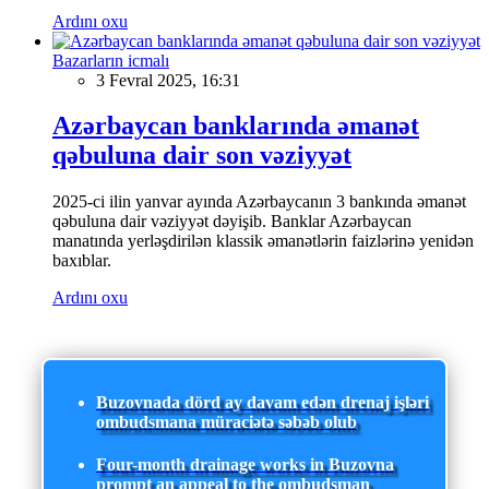
Ardını oxu
Bazarların icmalı
3 Fevral 2025, 16:31
Azərbaycan banklarında əmanət
qəbuluna dair son vəziyyət
2025-ci ilin yanvar ayında Azərbaycanın 3 bankında əmanət
qəbuluna dair vəziyyət dəyişib. Banklar Azərbaycan
manatında yerləşdirilən klassik əmanətlərin faizlərinə yenidən
baxıblar.
Ardını oxu
Buzovnada dörd ay davam edən drenaj işləri
ombudsmana müraciətə səbəb olub
Four-month drainage works in Buzovna
prompt an appeal to the ombudsman