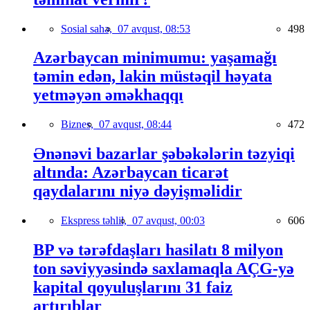
Sosial sahə,
07 avqust, 08:53
498
Azərbaycan minimumu: yaşamağı
təmin edən, lakin müstəqil həyata
yetməyən əməkhaqqı
Biznes,
07 avqust, 08:44
472
Ənənəvi bazarlar şəbəkələrin təzyiqi
altında: Azərbaycan ticarət
qaydalarını niyə dəyişməlidir
Ekspress təhlil,
07 avqust, 00:03
606
BP və tərəfdaşları hasilatı 8 milyon
ton səviyyəsində saxlamaqla AÇG-yə
kapital qoyuluşlarını 31 faiz
artırıblar