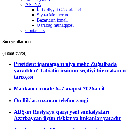
ASTNA
İqtisadiyyat Göstəriciləri
Siyası Monitorinq
Bazarların icmalı
Qarabağ münaqişəsi
Contact az
Son yenilənmə
(4 saat əvvəl)
Prezident iqamətgahı niyə məhz Zuğulbada
yaradılıb? Təbiətin özünün seçdiyi bir məkanın
tarixçəsi
Məhkəmə icmalı: 6–7 avqust 2026-cı il
Onilliklərə uzanan telefon zəngi
ABŞ-ın Rusiyaya qarşı yeni sanksiyaları
Azərbaycan üçün risklər və imkanlar yaradır