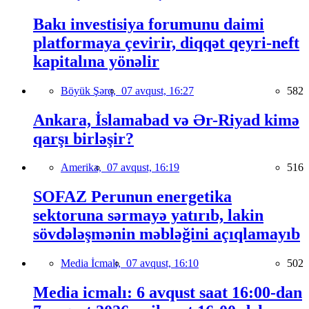
Bakı investisiya forumunu daimi
platformaya çevirir, diqqət qeyri-neft
kapitalına yönəlir
Böyük Şərq,
07 avqust, 16:27
582
Ankara, İslamabad və Ər-Riyad kimə
qarşı birləşir?
Amerika,
07 avqust, 16:19
516
SOFAZ Perunun energetika
sektoruna sərmayə yatırıb, lakin
sövdələşmənin məbləğini açıqlamayıb
Media İcmalı,
07 avqust, 16:10
502
Media icmalı: 6 avqust saat 16:00-dan