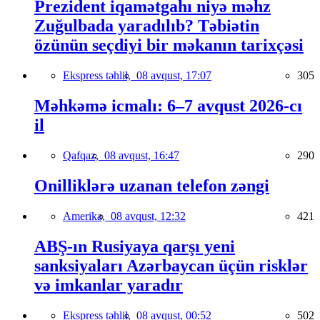
Prezident iqamətgahı niyə məhz
Zuğulbada yaradılıb? Təbiətin
özünün seçdiyi bir məkanın tarixçəsi
Ekspress təhlil,
08 avqust, 17:07
305
Məhkəmə icmalı: 6–7 avqust 2026-cı
il
Qafqaz,
08 avqust, 16:47
290
Onilliklərə uzanan telefon zəngi
Amerika,
08 avqust, 12:32
421
ABŞ-ın Rusiyaya qarşı yeni
sanksiyaları Azərbaycan üçün risklər
və imkanlar yaradır
Ekspress təhlil,
08 avqust, 00:52
502