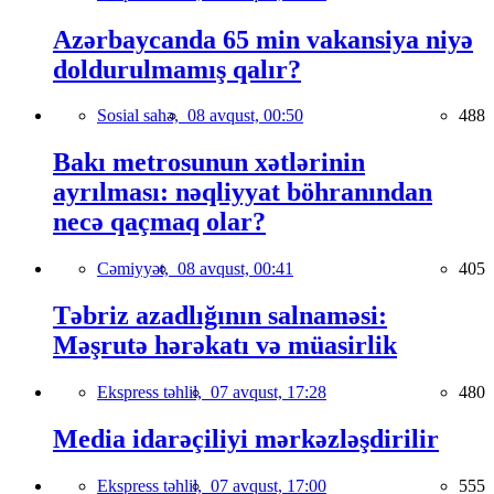
Azərbaycanda 65 min vakansiya niyə
doldurulmamış qalır?
Sosial sahə,
08 avqust, 00:50
488
Bakı metrosunun xətlərinin
ayrılması: nəqliyyat böhranından
necə qaçmaq olar?
Cəmiyyət,
08 avqust, 00:41
405
Təbriz azadlığının salnaməsi:
Məşrutə hərəkatı və müasirlik
Ekspress təhlil,
07 avqust, 17:28
480
Media idarəçiliyi mərkəzləşdirilir
Ekspress təhlil,
07 avqust, 17:00
555