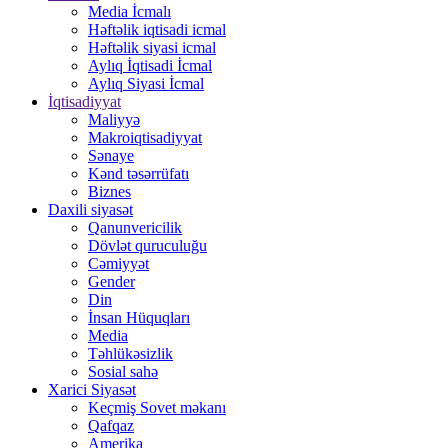
Media İcmalı
Həftəlik iqtisadi icmal
Həftəlik siyasi icmal
Aylıq İqtisadi İcmal
Aylıq Siyasi İcmal
İqtisadiyyat
Maliyyə
Makroiqtisadiyyat
Sənaye
Kənd təsərrüfatı
Biznes
Daxili siyasət
Qanunvericilik
Dövlət quruculuğu
Cəmiyyət
Gender
Din
İnsan Hüquqları
Media
Təhlükəsizlik
Sosial sahə
Xarici Siyasət
Keçmiş Sovet məkanı
Qafqaz
Amerika