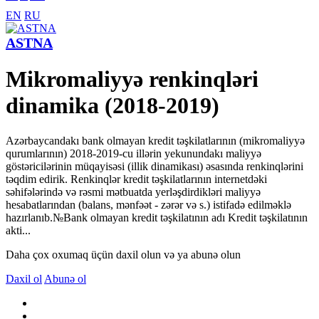
EN
RU
ASTNA
Mikromaliyyə renkinqləri
dinamika (2018-2019)
Azərbaycandakı bank olmayan kredit təşkilatlarının (mikromaliyyə
qurumlarının) 2018-2019-cu illərin yekunundakı maliyyə
göstəricilərinin müqayisəsi (illik dinamikası) əsasında renkinqlərini
təqdim edirik. Renkinqlər kredit təşkilatlarının internetdəki
səhifələrində və rəsmi mətbuatda yerləşdirdikləri maliyyə
hesabatlarından (balans, mənfəət - zərər və s.) istifadə edilməklə
hazırlanıb.№Bank olmayan kredit təşkilatının adı Kredit təşkilatının
akti...
Daha çox oxumaq üçün daxil olun və ya abunə olun
Daxil ol
Abunə ol