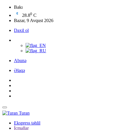
Bakı
0
28.8
C
Bazar, 9 Avqust 2026
Daxil ol
Abunə
Əlaqə
Turan
Ekspress təhlil
İcmallar