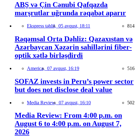
ABŞ və Çin Cənubi Qafqazda
marşrutlar uğrunda rəqabət aparır
Ekspress təhlil,
05 avqust, 18:11
814
Rəqəmsal Orta Dəhliz: Qazaxıstan və
Azərbaycan Xəzərin sahillərini fiber-
optik xətlə birləşdirdi
America,
07 avqust, 16:19
516
SOFAZ invests in Peru’s power sector
but does not disclose deal value
Media Review,
07 avqust, 16:10
502
Media Review: From 4:00 p.m. on
August 6 to 4:00 p.m. on August 7,
2026