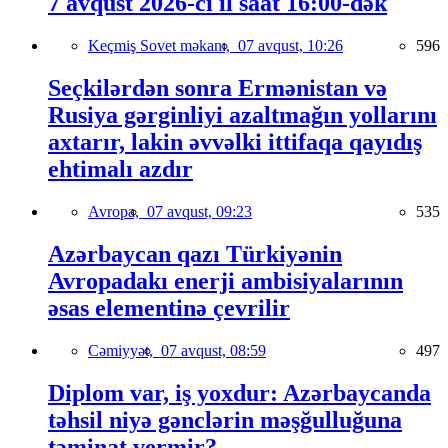
7 avqust 2026-cı il saat 16:00-dək
Keçmiş Sovet məkanı,
07 avqust, 10:26
596
Seçkilərdən sonra Ermənistan və
Rusiya gərginliyi azaltmağın yollarını
axtarır, lakin əvvəlki ittifaqa qayıdış
ehtimalı azdır
Avropa,
07 avqust, 09:23
535
Azərbaycan qazı Türkiyənin
Avropadakı enerji ambisiyalarının
əsas elementinə çevrilir
Cəmiyyət,
07 avqust, 08:59
497
Diplom var, iş yoxdur: Azərbaycanda
təhsil niyə gənclərin məşğulluğuna
təminat vermir?