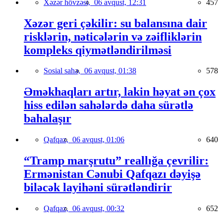
Xəzər hövzəsi,
06 avqust, 12:31
457
Xəzər geri çəkilir: su balansına dair
risklərin, nəticələrin və zəifliklərin
kompleks qiymətləndirilməsi
Sosial sahə,
06 avqust, 01:38
578
Əməkhaqları artır, lakin həyat ən çox
hiss edilən sahələrdə daha sürətlə
bahalaşır
Qafqaz,
06 avqust, 01:06
640
“Tramp marşrutu” reallığa çevrilir:
Ermənistan Cənubi Qafqazı dəyişə
biləcək layihəni sürətləndirir
Qafqaz,
06 avqust, 00:32
652