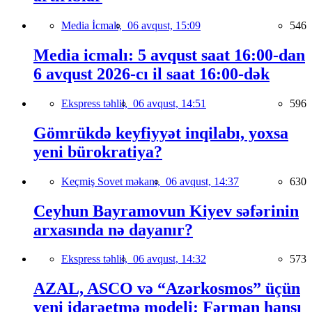
Media İcmalı,
06 avqust, 15:09
546
Media icmalı: 5 avqust saat 16:00-dan
6 avqust 2026-cı il saat 16:00-dək
Ekspress təhlil,
06 avqust, 14:51
596
Gömrükdə keyfiyyət inqilabı, yoxsa
yeni bürokratiya?
Keçmiş Sovet məkanı,
06 avqust, 14:37
630
Ceyhun Bayramovun Kiyev səfərinin
arxasında nə dayanır?
Ekspress təhlil,
06 avqust, 14:32
573
AZAL, ASCO və “Azərkosmos” üçün
yeni idarəetmə modeli: Fərman hansı