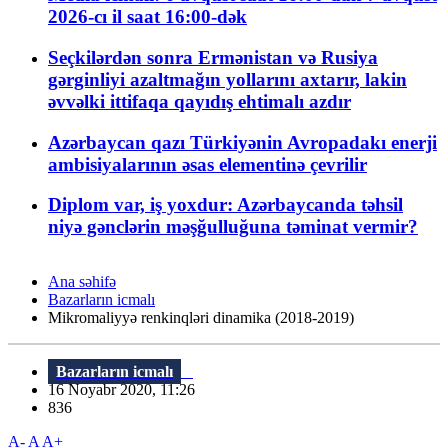
2026-cı il saat 16:00-dək
Seçkilərdən sonra Ermənistan və Rusiya
gərginliyi azaltmağın yollarını axtarır, lakin
əvvəlki ittifaqa qayıdış ehtimalı azdır
Azərbaycan qazı Türkiyənin Avropadakı enerji
ambisiyalarının əsas elementinə çevrilir
Diplom var, iş yoxdur: Azərbaycanda təhsil
niyə gənclərin məşğulluğuna təminat vermir?
Ana səhifə
Bazarların icmalı
Mikromaliyyə renkinqləri dinamika (2018-2019)
Bazarların icmalı
16 Noyabr 2020, 11:26
836
A-
A
A+