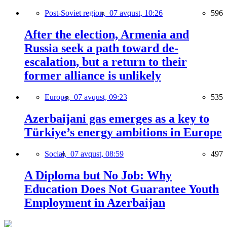
Post-Soviet region,
07 avqust, 10:26
596
After the election, Armenia and
Russia seek a path toward de-
escalation, but a return to their
former alliance is unlikely
Europe,
07 avqust, 09:23
535
Azerbaijani gas emerges as a key to
Türkiye’s energy ambitions in Europe
Social,
07 avqust, 08:59
497
A Diploma but No Job: Why
Education Does Not Guarantee Youth
Employment in Azerbaijan