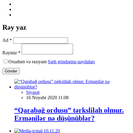
Rəy yaz
Ad *
Rəyiniz *
Oxudum və razıyam
Şərh göndərmə qaydaları
Göndər
Siyasət
16 Noyabr 2020 11:08
“Qarabağ ordusu” tərkslilah olmur.
Ermənilər nə düşünüblər?