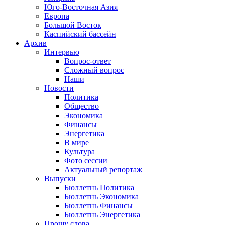
Юго-Восточная Азия
Европа
Большой Восток
Каспийский бассейн
Архив
Интервью
Вопрос-ответ
Сложный вопрос
Наши
Новости
Политика
Общество
Экономика
Финансы
Энергетика
В мире
Культура
Фото сессии
Актуальный репортаж
Выпуски
Бюллетнь Политика
Бюллетнь Экономика
Бюллетнь Финансы
Бюллетнь Энергетика
Прошу слова