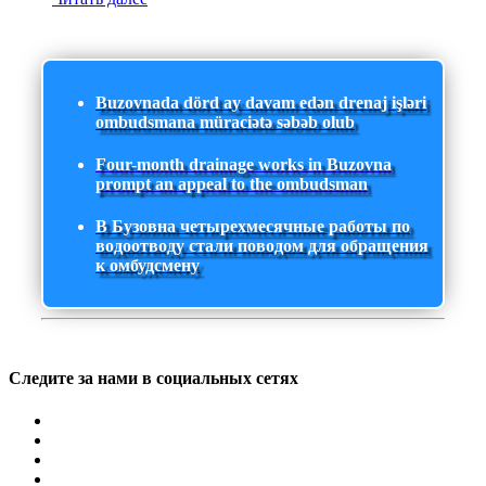
Buzovnada dörd ay davam edən drenaj işləri
ombudsmana müraciətə səbəb olub
Four-month drainage works in Buzovna
prompt an appeal to the ombudsman
В Бузовна четырехмесячные работы по
водоотводу стали поводом для обращения
к омбудсмену
Следите за нами в социальных сетях