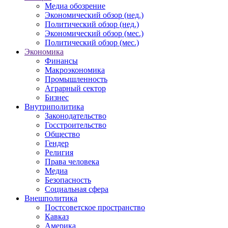
Медиа обозрение
Экономический обзор (нед.)
Политический обзор (нед.)
Экономический обзор (мес.)
Политический обзор (мес.)
Экономика
Финансы
Макроэкономика
Промышленность
Аграрный сектор
Бизнес
Внутриполитика
Законодательство
Госстроительство
Общество
Гендер
Религия
Права человека
Медиа
Безопасность
Социальная сфера
Внешполитика
Постсоветское пространство
Кавказ
Америка