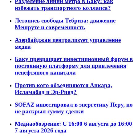
Разделение линий метро в Баку: как
избежать транспортного коллапса?
Летопись свободы Тебриза: движение
Мешруте и современность
Азербайджан централизует управление
медиа
Баку превращает инвестиционный форум в
постоянную платформу для привлечения
ненефтяного капитала
Против кого объединяются Анкара,
Исламабад и Эр-Рияд?
SOFAZ инвестировал в энергетику Перу, но
не раскрыл сумму сделки
Медиаобозрение: С 16:00 6 августа до 16:00
7 августа 2026 года