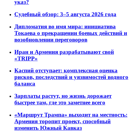
указ?
Судебный обзор: 3–5 августа 2026 года
Дипломатия во имя мира: инициатива
Токаева о прекращении боевых действий и
возобновлении переговоров
Иран и Армения разрабатывают свой
«TRIPP»
Каспий отступает: комплексная оценка
рисков, последствий и уязвимостей водного
баланса
Зарплаты растут, но жизнь дорожает
быстрее там, где это заметнее всего
«Маршрут Трампа» выходит на местность:
Армения торопит проект, способный
изменить Южный Кавказ