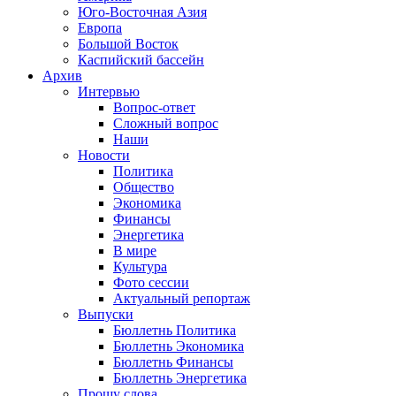
Юго-Восточная Азия
Европа
Большой Восток
Каспийский бассейн
Архив
Интервью
Вопрос-ответ
Сложный вопрос
Наши
Новости
Политика
Общество
Экономика
Финансы
Энергетика
В мире
Культура
Фото сессии
Актуальный репортаж
Выпуски
Бюллетнь Политика
Бюллетнь Экономика
Бюллетнь Финансы
Бюллетнь Энергетика
Прошу слова