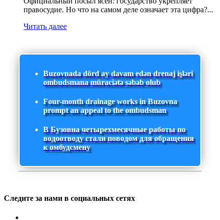
Официальный посыл ясен: государство укрепляет
правосудие. Но что на самом деле означает эта цифра?...
Читать далее
Buzovnada dörd ay davam edən drenaj işləri
ombudsmana müraciətə səbəb olub
Four-month drainage works in Buzovna
prompt an appeal to the ombudsman
В Бузовна четырехмесячные работы по
водоотводу стали поводом для обращения
к омбудсмену
Следите за нами в социальных сетях