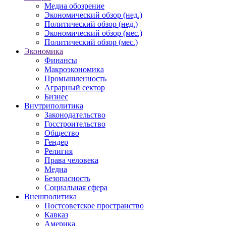
Медиа обозрение
Экономический обзор (нед.)
Политический обзор (нед.)
Экономический обзор (мес.)
Политический обзор (мес.)
Экономика
Финансы
Макроэкономика
Промышленность
Аграрный сектор
Бизнес
Внутриполитика
Законодательство
Госстроительство
Общество
Гендер
Религия
Права человека
Медиа
Безопасность
Социальная сфера
Внешполитика
Постсоветское пространство
Кавказ
Америка