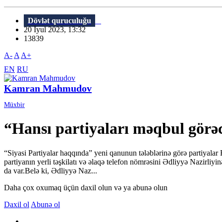
Dövlət quruculuğu
20 İyul 2023, 13:32
13839
A-
A
A+
EN
RU
Kamran Mahmudov
Müxbir
“Hansı partiyaları məqbul görəc
“Siyasi Partiyalar haqqında” yeni qanunun tələblərinə görə partiyala
partiyanın yerli təşkilatı və əlaqə telefon nömrəsini Ədliyyə Nazirliyi
da var.Belə ki, Ədliyyə Naz...
Daha çox oxumaq üçün daxil olun və ya abunə olun
Daxil ol
Abunə ol