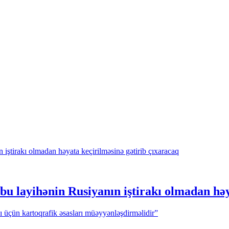
 bu layihənin Rusiyanın iştirakı olmadan hə