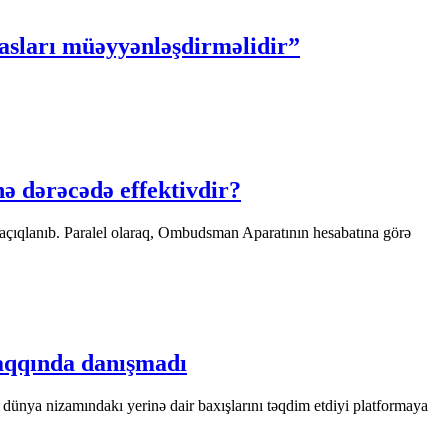
asları müəyyənləşdirməlidir”
nə dərəcədə effektivdir?
ki açıqlanıb. Paralel olaraq, Ombudsman Aparatının hesabatına görə
haqqında danışmadı
ünya nizamındakı yerinə dair baxışlarını təqdim etdiyi platformaya