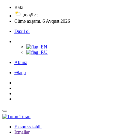
Bakı
0
29.5
C
Cümə axşamı, 6 Avqust 2026
Daxil ol
Abunə
Əlaqə
Turan
Ekspress təhlil
İcmallar