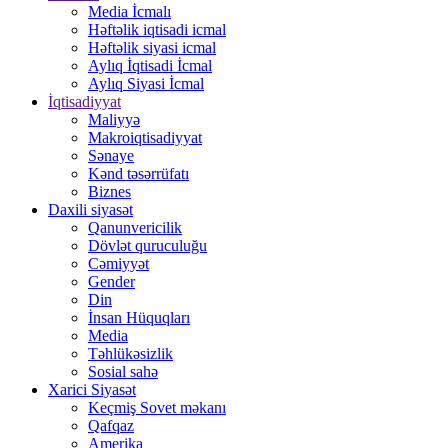
Media İcmalı
Həftəlik iqtisadi icmal
Həftəlik siyasi icmal
Aylıq İqtisadi İcmal
Aylıq Siyasi İcmal
İqtisadiyyat
Maliyyə
Makroiqtisadiyyat
Sənaye
Kənd təsərrüfatı
Biznes
Daxili siyasət
Qanunvericilik
Dövlət quruculuğu
Cəmiyyət
Gender
Din
İnsan Hüquqları
Media
Təhlükəsizlik
Sosial sahə
Xarici Siyasət
Keçmiş Sovet məkanı
Qafqaz
Amerika