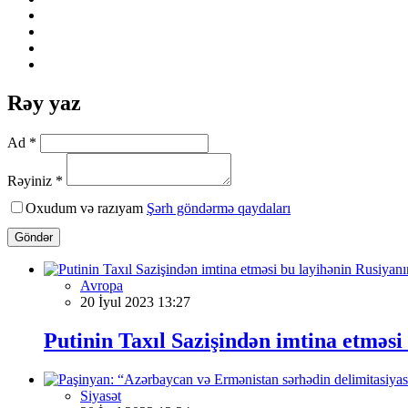
Rəy yaz
Ad *
Rəyiniz *
Oxudum və razıyam
Şərh göndərmə qaydaları
Göndər
Avropa
20 İyul 2023 13:27
Putinin Taxıl Sazişindən imtina etməsi
Siyasət