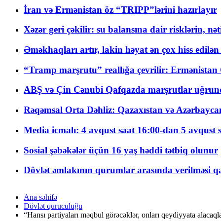
İran və Ermənistan öz “TRIPP”lərini hazırlayır
Xəzər geri çəkilir: su balansına dair risklərin, nə
Əməkhaqları artır, lakin həyat ən çox hiss edilən
“Tramp marşrutu” reallığa çevrilir: Ermənistan C
ABŞ və Çin Cənubi Qafqazda marşrutlar uğrund
Rəqəmsal Orta Dəhliz: Qazaxıstan və Azərbaycan Xə
Media icmalı: 4 avqust saat 16:00-dan 5 avqust 
Sosial şəbəkələr üçün 16 yaş həddi tətbiq olunur
Dövlət əmlakının qurumlar arasında verilməsi qay
Ana səhifə
Dövlət quruculuğu
“Hansı partiyaları məqbul görəcəklər, onları qeydiyyata alacaql