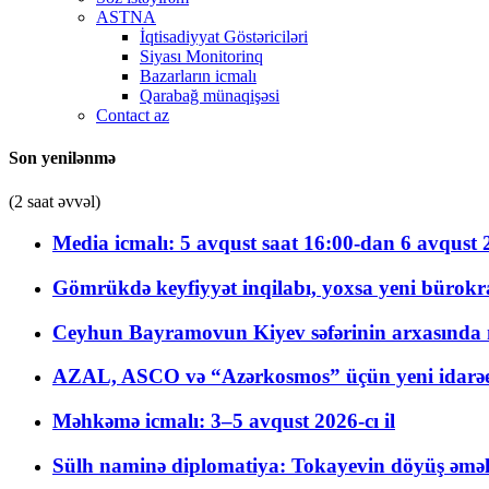
ASTNA
İqtisadiyyat Göstəriciləri
Siyası Monitorinq
Bazarların icmalı
Qarabağ münaqişəsi
Contact az
Son yenilənmə
(2 saat əvvəl)
Media icmalı: 5 avqust saat 16:00-dan 6 avqust 2
Gömrükdə keyfiyyət inqilabı, yoxsa yeni bürokr
Ceyhun Bayramovun Kiyev səfərinin arxasında 
AZAL, ASCO və “Azərkosmos” üçün yeni idarəetm
Məhkəmə icmalı: 3–5 avqust 2026-cı il
Sülh naminə diplomatiya: Tokayevin döyüş əməli