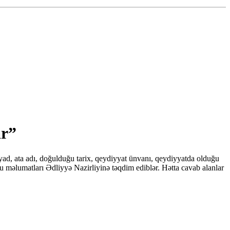
ar”
yad, ata adı, doğulduğu tarix, qeydiyyat ünvanı, qeydiyyatda olduğu
 bu məlumatları Ədliyyə Nazirliyinə təqdim ediblər. Hətta cavab alanlar