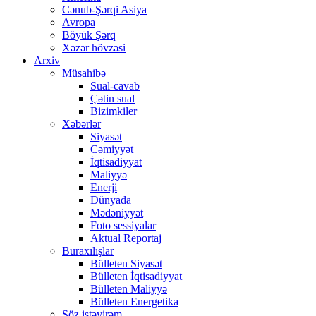
Cənub-Şərqi Asiya
Avropa
Böyük Şərq
Xəzər hövzəsi
Arxiv
Müsahibə
Sual-cavab
Çətin sual
Bizimkiler
Xəbərlər
Siyasət
Cəmiyyət
İqtisadiyyat
Maliyyə
Enerji
Dünyada
Mədəniyyət
Foto sessiyalar
Aktual Reportaj
Buraxılışlar
Bülleten Siyasət
Bülleten İqtisadiyyat
Bülleten Maliyyə
Bülleten Energetika
Söz istəyirəm