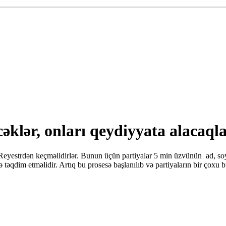
əklər, onları qeydiyyata alacaql
r Reyestrdən keçməlidirlər. Bunun üçün partiyalar 5 min üzvünün ad, so
nə təqdim etməlidir. Artıq bu prosesə başlanılıb və partiyaların bir çoxu