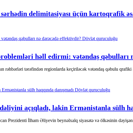
ərhədin delimitasiyası üçün kartoqrafik əs
Dövlət quruculuğu
problemləri həll edirmi: vətəndaş qəbulları 
nın rəhbərləri tərəfindən regionlarda keçiriləcək vətəndaş qəbulu qrafi
Dövlət quruculuğu
dəliyini açıqladı, lakin Ermənistanla sülh 
 Prezidenti İlham Əliyevin beynəlxalq siyasətə və ölkəsinin dəyişən d