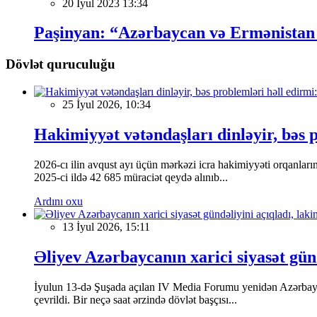
20 İyul 2023 13:34
Paşinyan: “Azərbaycan və Ermənistan s
Dövlət quruculuğu
25 İyul 2026, 10:34
Hakimiyyət vətəndaşları dinləyir, bəs 
2026-cı ilin avqust ayı üçün mərkəzi icra hakimiyyəti orqanları
2025-ci ildə 42 685 müraciət qeydə alınıb...
Ardını oxu
13 İyul 2026, 15:11
Əliyev Azərbaycanın xarici siyasət gün
İyulun 13-də Şuşada açılan IV Media Forumu yenidən Azərbaycan
çevrildi. Bir neçə saat ərzində dövlət başçısı...