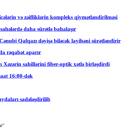
ticələrin və zəifliklərin kompleks qiymətləndirilməsi
 sahələrdə daha sürətlə bahalaşır
ənubi Qafqazı dəyişə biləcək layihəni sürətləndirir
a rəqabət aparır
zərin sahillərini fiber-optik xətlə birləşdirdi
saat 16:00-dək
daları sadələşdirilib
ar”