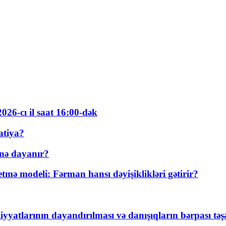
026-cı il saat 16:00-dək
atiya?
nə dayanır?
ə modeli: Fərman hansı dəyişiklikləri gətirir?
yyatlarının dayandırılması və danışıqların bərpası tə