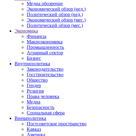
Медиа обозрение
Экономический обзор (нед.)
Политический обзор (нед.)
Экономический обзор (мес.)
Политический обзор (мес.)
Экономика
Финансы
Макроэкономика
Промышленность
Аграрный сектор
Бизнес
Внутриполитика
Законодательство
Госстроительство
Общество
Гендер
Религия
Права человека
Медиа
Безопасность
Социальная сфера
Внешполитика
Постсоветское пространство
Кавказ
Америка