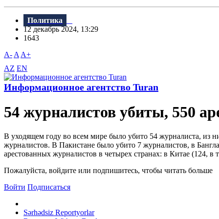
Политика
12 декабрь 2024, 13:29
1643
A-
A
A+
AZ
EN
Информационное агентство Turan
54 журналистов убиты, 550 ар
В уходящем году во всем мире было убито 54 журналиста, из н
журналистов. В Пакистане было убито 7 журналистов, в Бангла
арестованных журналистов в четырех странах: в Китае (124, в то
Пожалуйста, войдите или подпишитесь, чтобы читать больше
Войти
Подписаться
Sərhədsiz Reportyorlar