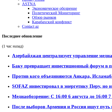
ASTNA
Экономическое обозрение
Политический Мониторинг
Обзор рынков
Карабахский конфликт
Contact az
Последнее обновление
(1 час назад)
Азербайджан централизует управление меди
Баку превращает инвестиционный форум в п
Против кого объединяются Анкара, Исламаб
SOFAZ инвестировал в энергетику Перу, но 
Медиаобозрение: С 16:00 6 августа до 16:00 7
После выборов Армения и Россия ищут путь к