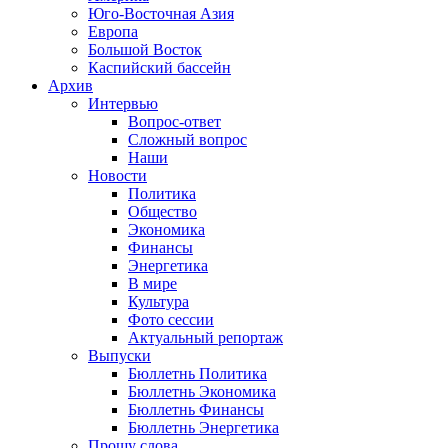
Юго-Восточная Азия
Европа
Большой Восток
Каспийский бассейн
Архив
Интервью
Вопрос-ответ
Сложный вопрос
Наши
Новости
Политика
Общество
Экономика
Финансы
Энергетика
В мире
Культура
Фото сессии
Актуальный репортаж
Выпуски
Бюллетнь Политика
Бюллетнь Экономика
Бюллетнь Финансы
Бюллетнь Энергетика
Прошу слова