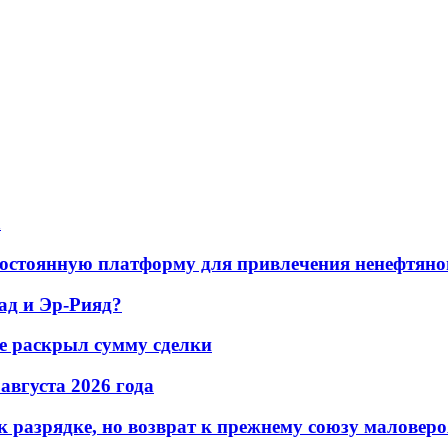
а
остоянную платформу для привлечения ненефтяно
ад и Эр-Рияд?
не раскрыл сумму сделки
 августа 2026 года
 разрядке, но возврат к прежнему союзу маловеро