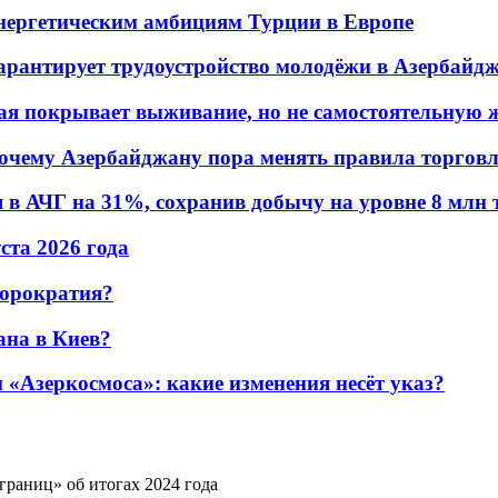
энергетическим амбициям Турции в Европе
гарантирует трудоустройство молодёжи в Азербайд
ая покрывает выживание, но не самостоятельную 
почему Азербайджану пора менять правила торгов
в АЧГ на 31%, сохранив добычу на уровне 8 млн 
уста 2026 года
бюрократия?
ана в Киев?
«Азеркосмоса»: какие изменения несёт указ?
границ» об итогах 2024 года