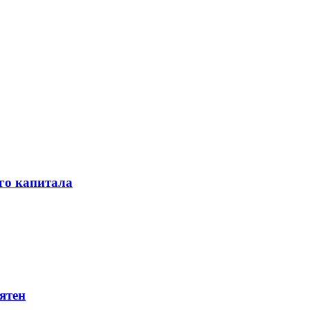
го капитала
ятен