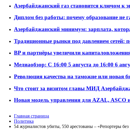
Азербайджанский газ становится ключом к 
Диплом без работы: почему образование не 
Азербайджанский минимум: зарплата, котор
Традиционные рынки под давлением сетей: 
BP и партнёры увеличили капиталовложения 
Медиаобзор: С 16:00 5 августа до 16:00 6 авг
Революция качества на таможне или новая 
Что стоит за визитом главы МИД Азербайдж
Новая модель управления для AZAL, ASCO и 
Главная страница
Политика
54 журналистов убиты, 550 арестованы – «Репортеры без 