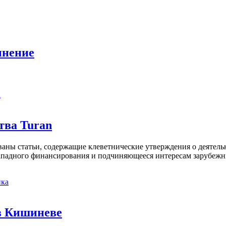
инение
а
тва Turan
кованы статьи, содержащие клеветнические утверждения о деятел
 западного финансирования и подчиняющееся интересам зарубежн
ка
в Кишиневе