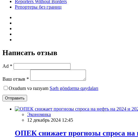
Reporters Without Borders
Репортеры без границ
Написать отзыв
Ad *
Ваш отзыв *
Oxudum və razıyam
Şərh göndərmə qaydaları
Отправить
Экономика
12 декабрь 2024 12:45
ОПЕК снижает прогнозы спроса на н