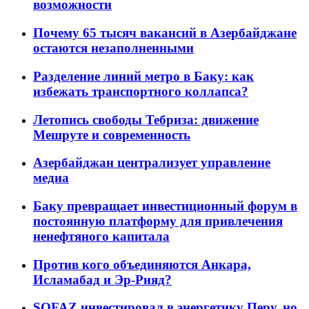
возможности
Почему 65 тысяч вакансий в Азербайджане
остаются незаполненными
Разделение линий метро в Баку: как
избежать транспортного коллапса?
Летопись свободы Тебриза: движение
Мешруте и современность
Азербайджан централизует управление
медиа
Баку превращает инвестиционный форум в
постоянную платформу для привлечения
ненефтяного капитала
Против кого объединяются Анкара,
Исламабад и Эр-Рияд?
SOFAZ инвестировал в энергетику Перу, но