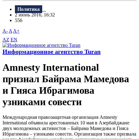
Политика
2 июнь 2016, 16:32
556
A-
A
A+
AZ
EN
Информационное агентство Turan
Amnesty International
признал Байрама Мамедова
и Гияса Ибрагимова
узниками совести
Международная правозащитная организация Amnesty
International объявила арестованных 10 мая в Азербайджане
двух молодежных активистов – Байрама Мамедова и Гияса
Ибрагимова – узниками совести. Организация также призвала