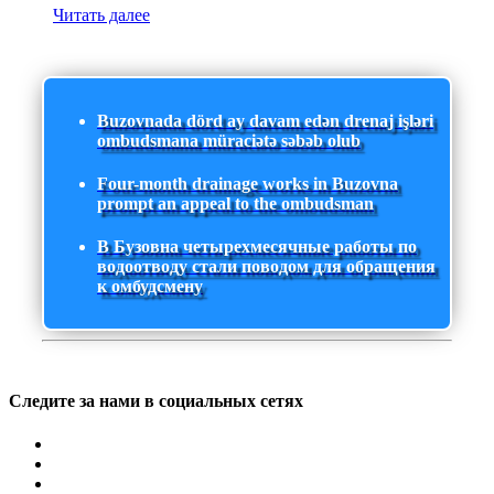
Читать далее
Buzovnada dörd ay davam edən drenaj işləri
ombudsmana müraciətə səbəb olub
Four-month drainage works in Buzovna
prompt an appeal to the ombudsman
В Бузовна четырехмесячные работы по
водоотводу стали поводом для обращения
к омбудсмену
Следите за нами в социальных сетях