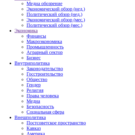
Медиа обозрение
Экономический обзор (нед.)
Политический обзор (нед.)
Экономический обзор (мес.)
Политический обзор (мес.)
Экономика
Финансы
Макроэкономика
Промышленность
Аграрный сектор
Бизнес
Внутриполитика
Законодательство
Госстроительство
Общество
Гендер
Религия
Права человека
Медиа
Безопасность
Социальная сфера
Внешполитика
Постсоветское пространство
Кавказ
Америка