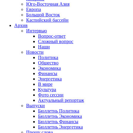
Юго-Восточная Азия
Европа
Большой Восток
Каспийский бассейн
Архив
Интервью
Вопрос-ответ
Сложный вопрос
Наши
Новости
Политика
Общество
Экономика
Финансы
Энергетика
В мире
Культура
Фото сессии
Актуальный репортаж
Выпуски
Бюллетнь Политика
Бюллетнь Экономика
Бюллетнь Финансы
Бюллетнь Энергетика
Прошу слова