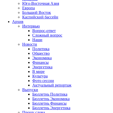
Юго-Восточная Азия
Европа
Большой Восток
Каспийский бассейн
Архив
Интервью
Вопрос-ответ
Сложный вопрос
Наши
Новости
Политика
Общество
Экономика
Финансы
Энергетика
В мире
Культура
Фото сессии
Актуальный репортаж
Выпуски
Бюллетнь Политика
Бюллетнь Экономика
Бюллетнь Финансы
Бюллетнь Энергетика
Прошу слова