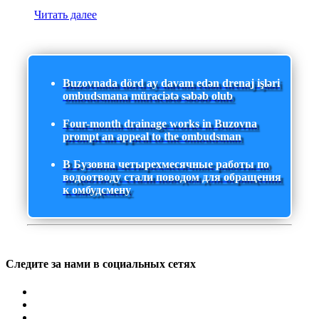
Читать далее
Buzovnada dörd ay davam edən drenaj işləri
ombudsmana müraciətə səbəb olub
Four-month drainage works in Buzovna
prompt an appeal to the ombudsman
В Бузовна четырехмесячные работы по
водоотводу стали поводом для обращения
к омбудсмену
Следите за нами в социальных сетях