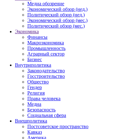
Медиа обозрение
Экономический обзор (нед.)
Политический обзор (нед.)
Экономический обзор (мес.)
Политический обзор (мес.)
Экономика
Финансы
Макроэкономика
Промышленность
Аграрный сектор
Бизнес
Внутриполитика
Законодательство
Госстроительство
Общество
Гендер
Религия
Права человека
Медиа
Безопасность
Социальная сфера
Внешполитика
Постсоветское пространство
Кавказ
Америка