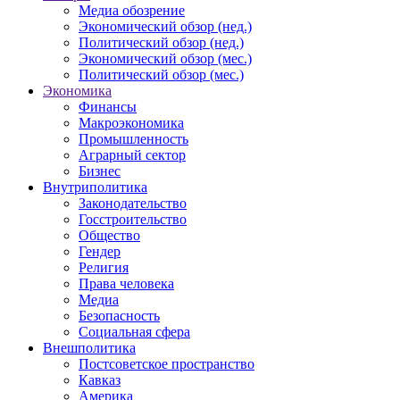
Медиа обозрение
Экономический обзор (нед.)
Политический обзор (нед.)
Экономический обзор (мес.)
Политический обзор (мес.)
Экономика
Финансы
Макроэкономика
Промышленность
Аграрный сектор
Бизнес
Внутриполитика
Законодательство
Госстроительство
Общество
Гендер
Религия
Права человека
Медиа
Безопасность
Социальная сфера
Внешполитика
Постсоветское пространство
Кавказ
Америка