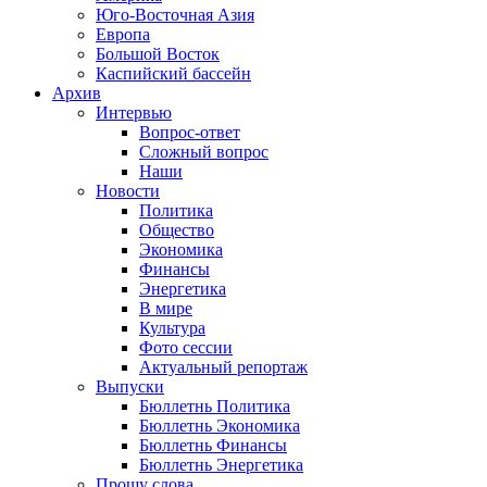
Юго-Восточная Азия
Европа
Большой Восток
Каспийский бассейн
Архив
Интервью
Вопрос-ответ
Сложный вопрос
Наши
Новости
Политика
Общество
Экономика
Финансы
Энергетика
В мире
Культура
Фото сессии
Актуальный репортаж
Выпуски
Бюллетнь Политика
Бюллетнь Экономика
Бюллетнь Финансы
Бюллетнь Энергетика
Прошу слова