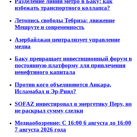
Разделение линий метро в Баку: как
избежать транспортного коллапса?
Летопись свободы Тебриза: движение
Мешруте и современность
Азербайджан централизует управление
медиа
Баку превращает инвестиционный форум в
постоянную платформу для привлечения
ненефтяного капитала
Против кого объединяются Анкара,
Исламабад и Эр-Рияд?
SOFAZ инвестировал в энергетику Перу, но
не раскрыл сумму сделки
Медиаобозрение: С 16:00 6 августа до 16:00
7 августа 2026 года