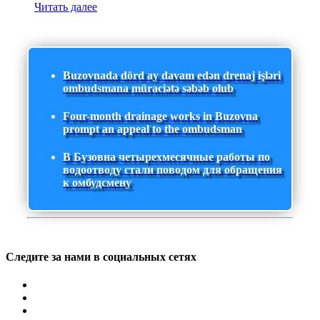
Читать далее
Buzovnada dörd ay davam edən drenaj işləri
ombudsmana müraciətə səbəb olub
Four-month drainage works in Buzovna
prompt an appeal to the ombudsman
В Бузовна четырехмесячные работы по
водоотводу стали поводом для обращения
к омбудсмену
Следите за нами в социальных сетях