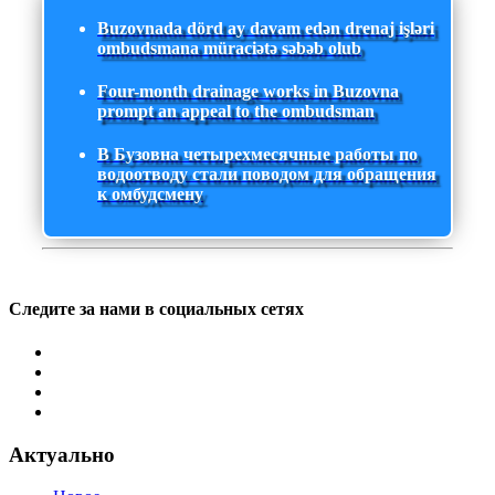
Buzovnada dörd ay davam edən drenaj işləri
ombudsmana müraciətə səbəb olub
Four-month drainage works in Buzovna
prompt an appeal to the ombudsman
В Бузовна четырехмесячные работы по
водоотводу стали поводом для обращения
к омбудсмену
Следите за нами в социальных сетях
Актуально