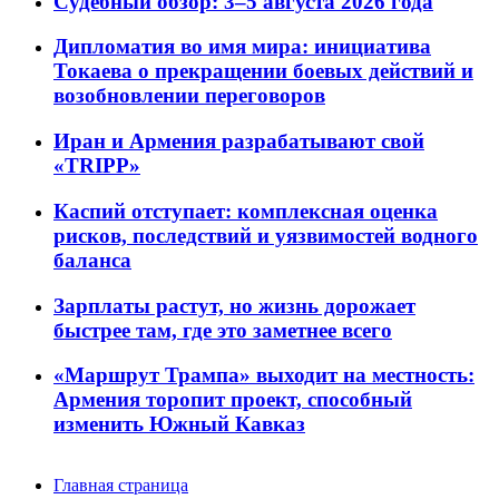
Судебный обзор: 3–5 августа 2026 года
Дипломатия во имя мира: инициатива
Токаева о прекращении боевых действий и
возобновлении переговоров
Иран и Армения разрабатывают свой
«TRIPP»
Каспий отступает: комплексная оценка
рисков, последствий и уязвимостей водного
баланса
Зарплаты растут, но жизнь дорожает
быстрее там, где это заметнее всего
«Маршрут Трампа» выходит на местность:
Армения торопит проект, способный
изменить Южный Кавказ
Главная страница