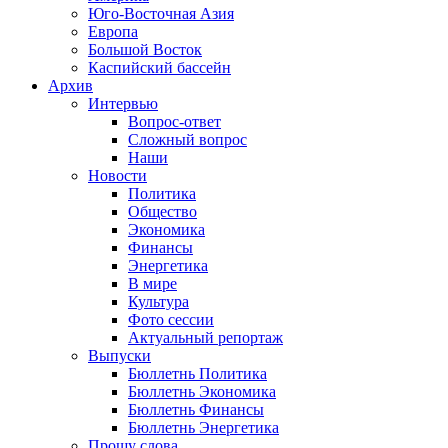
Юго-Восточная Азия
Европа
Большой Восток
Каспийский бассейн
Архив
Интервью
Вопрос-ответ
Сложный вопрос
Наши
Новости
Политика
Общество
Экономика
Финансы
Энергетика
В мире
Культура
Фото сессии
Актуальный репортаж
Выпуски
Бюллетнь Политика
Бюллетнь Экономика
Бюллетнь Финансы
Бюллетнь Энергетика
Прошу слова