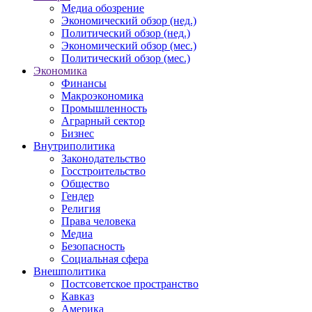
Медиа обозрение
Экономический обзор (нед.)
Политический обзор (нед.)
Экономический обзор (мес.)
Политический обзор (мес.)
Экономика
Финансы
Макроэкономика
Промышленность
Аграрный сектор
Бизнес
Внутриполитика
Законодательство
Госстроительство
Общество
Гендер
Религия
Права человека
Медиа
Безопасность
Социальная сфера
Внешполитика
Постсоветское пространство
Кавказ
Америка