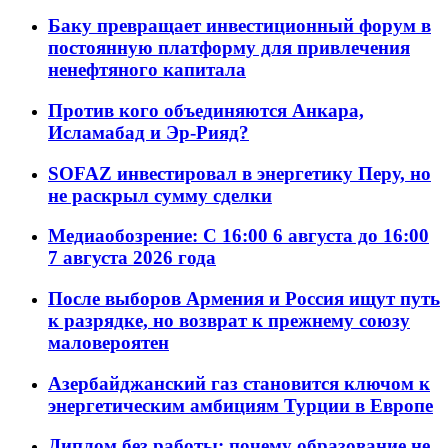
Баку превращает инвестиционный форум в
постоянную платформу для привлечения
ненефтяного капитала
Против кого объединяются Анкара,
Исламабад и Эр-Рияд?
SOFAZ инвестировал в энергетику Перу, но
не раскрыл сумму сделки
Медиаобозрение: С 16:00 6 августа до 16:00
7 августа 2026 года
После выборов Армения и Россия ищут путь
к разрядке, но возврат к прежнему союзу
маловероятен
Азербайджанский газ становится ключом к
энергетическим амбициям Турции в Европе
Диплом без работы: почему образование не