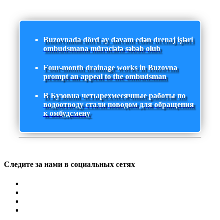
Buzovnada dörd ay davam edən drenaj işləri
ombudsmana müraciətə səbəb olub
Four-month drainage works in Buzovna
prompt an appeal to the ombudsman
В Бузовна четырехмесячные работы по
водоотводу стали поводом для обращения
к омбудсмену
Следите за нами в социальных сетях