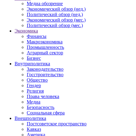
Медиа обозрение
Экономический обзор (нед.)
Политический обзор (нед.)
Экономический обзор (мес.)
Политический обзор (мес.)
Экономика
Финансы
Макроэкономика
Промышленность
Аграрный сектор
Бизнес
Внутриполитика
Законодательство
Госстроительство
Общество
Гендер
Религия
Права человека
Медиа
Безопасность
Социальная сфера
Внешполитика
Постсоветское пространство
Кавказ
Америка