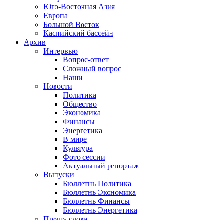
Юго-Восточная Азия
Европа
Большой Восток
Каспийский бассейн
Архив
Интервью
Вопрос-ответ
Сложный вопрос
Наши
Новости
Политика
Общество
Экономика
Финансы
Энергетика
В мире
Культура
Фото сессии
Актуальный репортаж
Выпуски
Бюллетнь Политика
Бюллетнь Экономика
Бюллетнь Финансы
Бюллетнь Энергетика
Прошу слова