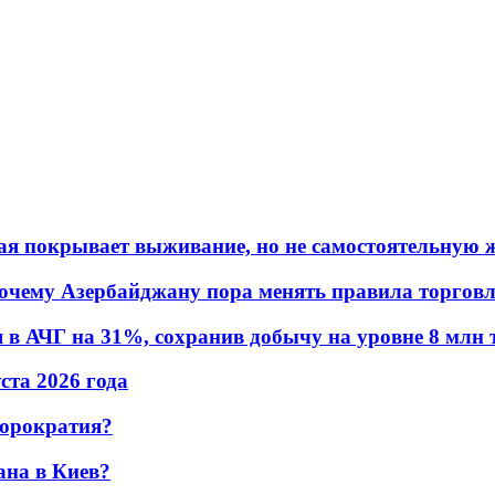
ая покрывает выживание, но не самостоятельную 
почему Азербайджану пора менять правила торгов
в АЧГ на 31%, сохранив добычу на уровне 8 млн 
уста 2026 года
бюрократия?
ана в Киев?