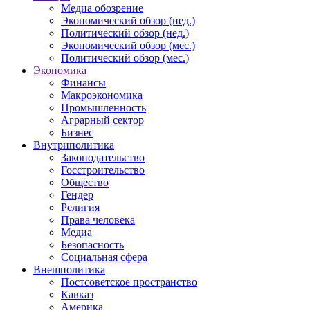
Медиа обозрение
Экономический обзор (нед.)
Политический обзор (нед.)
Экономический обзор (мес.)
Политический обзор (мес.)
Экономика
Финансы
Макроэкономика
Промышленность
Аграрный сектор
Бизнес
Внутриполитика
Законодательство
Госстроительство
Общество
Гендер
Религия
Права человека
Медиа
Безопасность
Социальная сфера
Внешполитика
Постсоветское пространство
Кавказ
Америка