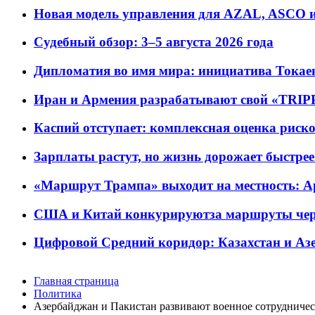
Новая модель управления для AZAL, ASCO и 
Судебный обзор: 3–5 августа 2026 года
Дипломатия во имя мира: инициатива Токаев
Иран и Армения разрабатывают свой «TRIP
Каспий отступает: комплексная оценка риско
Зарплаты растут, но жизнь дорожает быстрее т
«Маршрут Трампа» выходит на местность: А
США и Китай конкурируютза маршруты че
Цифровой Средний коридор: Казахстан и Аз
Главная страница
Политика
Азербайджан и Пакистан развивают военное сотрудничес