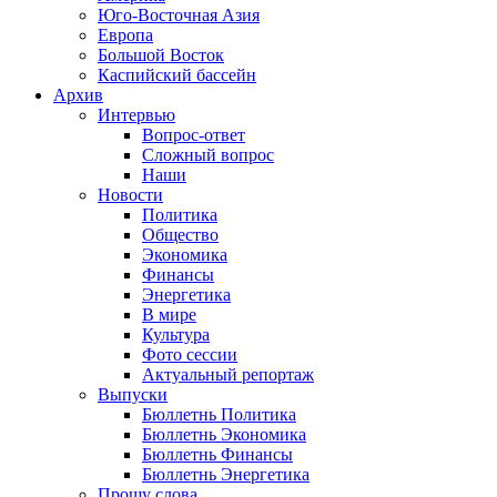
Юго-Восточная Азия
Европа
Большой Восток
Каспийский бассейн
Архив
Интервью
Вопрос-ответ
Сложный вопрос
Наши
Новости
Политика
Общество
Экономика
Финансы
Энергетика
В мире
Культура
Фото сессии
Актуальный репортаж
Выпуски
Бюллетнь Политика
Бюллетнь Экономика
Бюллетнь Финансы
Бюллетнь Энергетика
Прошу слова