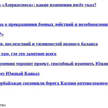
«Азеркосмоса»: какие изменения несёт указ?
а о прекращении боевых действий и возобновлени
P»
в, последствий и уязвимостей водного баланса
ам, где это заметнее всего
рмения торопит проект, способный изменить Южн
рез Южный Кавказ
ербайджан соединили берега Каспия оптоволокном
тво