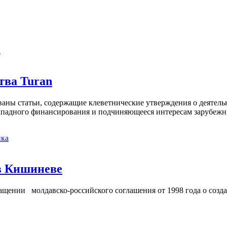
а
тва Turan
кованы статьи, содержащие клеветнические утверждения о деятел
 западного финансирования и подчиняющееся интересам зарубежн
ка
в Кишиневе
ении молдавско-российского соглашения от 1998 года о созд