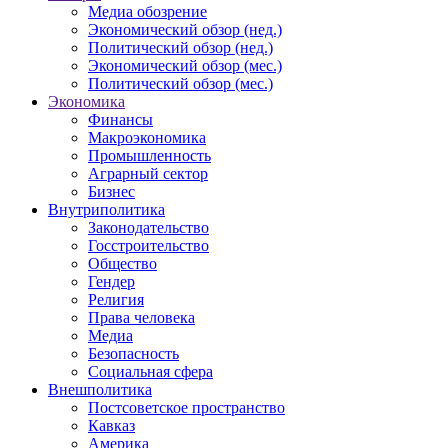
Медиа обозрение
Экономический обзор (нед.)
Политический обзор (нед.)
Экономический обзор (мес.)
Политический обзор (мес.)
Экономика
Финансы
Макроэкономика
Промышленность
Аграрный сектор
Бизнес
Внутриполитика
Законодательство
Госстроительство
Общество
Гендер
Религия
Права человека
Медиа
Безопасность
Социальная сфера
Внешполитика
Постсоветское пространство
Кавказ
Америка