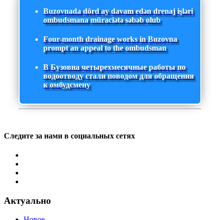
Buzovnada dörd ay davam edən drenaj işləri
ombudsmana müraciətə səbəb olub
Four-month drainage works in Buzovna
prompt an appeal to the ombudsman
В Бузовна четырехмесячные работы по
водоотводу стали поводом для обращения
к омбудсмену
Следите за нами в социальных сетях
Актуально
Новое