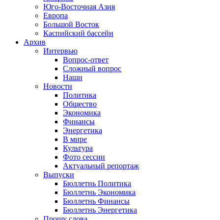
Юго-Восточная Азия
Европа
Большой Восток
Каспийский бассейн
Архив
Интервью
Вопрос-ответ
Сложный вопрос
Наши
Новости
Политика
Общество
Экономика
Финансы
Энергетика
В мире
Культура
Фото сессии
Актуальный репортаж
Выпуски
Бюллетнь Политика
Бюллетнь Экономика
Бюллетнь Финансы
Бюллетнь Энергетика
Прошу слова