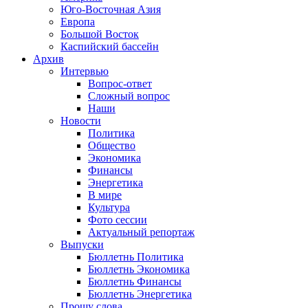
Юго-Восточная Азия
Европа
Большой Восток
Каспийский бассейн
Архив
Интервью
Вопрос-ответ
Сложный вопрос
Наши
Новости
Политика
Общество
Экономика
Финансы
Энергетика
В мире
Культура
Фото сессии
Актуальный репортаж
Выпуски
Бюллетнь Политика
Бюллетнь Экономика
Бюллетнь Финансы
Бюллетнь Энергетика
Прошу слова