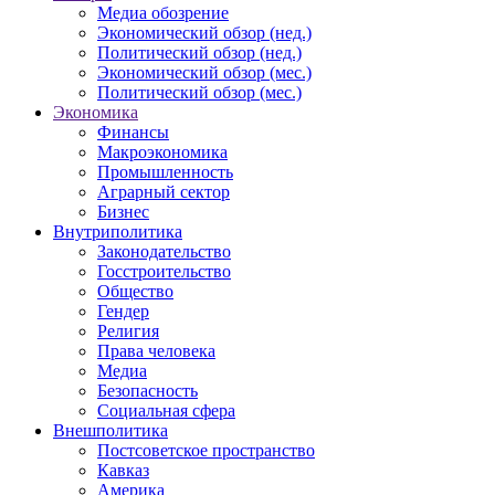
Медиа обозрение
Экономический обзор (нед.)
Политический обзор (нед.)
Экономический обзор (мес.)
Политический обзор (мес.)
Экономика
Финансы
Макроэкономика
Промышленность
Аграрный сектор
Бизнес
Внутриполитика
Законодательство
Госстроительство
Общество
Гендер
Религия
Права человека
Медиа
Безопасность
Социальная сфера
Внешполитика
Постсоветское пространство
Кавказ
Америка