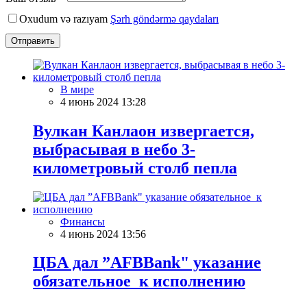
Oxudum və razıyam
Şərh göndərmə qaydaları
Отправить
В мире
4 июнь 2024 13:28
Вулкан Канлаон извергается,
выбрасывая в небо 3-
километровый столб пепла
Финансы
4 июнь 2024 13:56
ЦБА дал ”AFBBank" указание
обязательное к исполнению