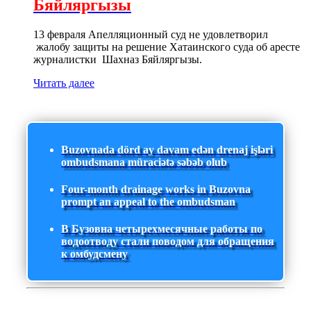
Бяйляргызы
13 февраля Апелляционный суд не удовлетворил
жалобу защиты на решение Хатаинского суда об аресте
журналистки Шахназ Бяйляргызы.
Читать далее
Buzovnada dörd ay davam edən drenaj işləri
ombudsmana müraciətə səbəb olub
Four-month drainage works in Buzovna
prompt an appeal to the ombudsman
В Бузовна четырехмесячные работы по
водоотводу стали поводом для обращения
к омбудсмену