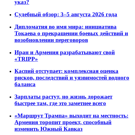
указ?
Судебный обзор: 3–5 августа 2026 года
Дипломатия во имя мира: инициатива
Токаева о прекращении боевых действий и
возобновлении переговоров
Иран и Армения разрабатывают свой
«TRIPP»
Каспий отступает: комплексная оценка
рисков, последствий и уязвимостей водного
баланса
Зарплаты растут, но жизнь дорожает
быстрее там, где это заметнее всего
«Маршрут Трампа» выходит на местность:
Армения торопит проект, способный
изменить Южный Кавказ