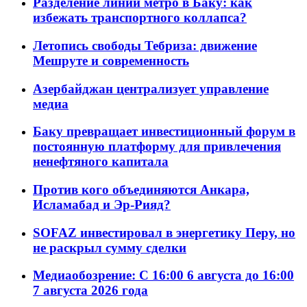
Разделение линий метро в Баку: как
избежать транспортного коллапса?
Летопись свободы Тебриза: движение
Мешруте и современность
Азербайджан централизует управление
медиа
Баку превращает инвестиционный форум в
постоянную платформу для привлечения
ненефтяного капитала
Против кого объединяются Анкара,
Исламабад и Эр-Рияд?
SOFAZ инвестировал в энергетику Перу, но
не раскрыл сумму сделки
Медиаобозрение: С 16:00 6 августа до 16:00
7 августа 2026 года