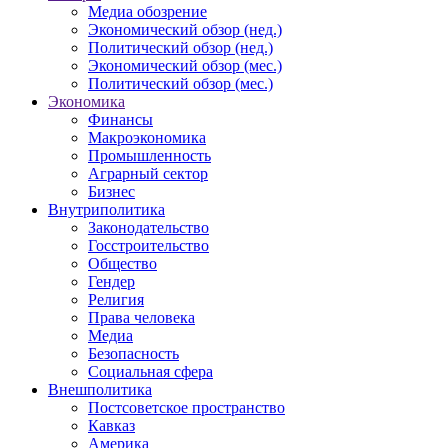
Медиа обозрение
Экономический обзор (нед.)
Политический обзор (нед.)
Экономический обзор (мес.)
Политический обзор (мес.)
Экономика
Финансы
Макроэкономика
Промышленность
Аграрный сектор
Бизнес
Внутриполитика
Законодательство
Госстроительство
Общество
Гендер
Религия
Права человека
Медиа
Безопасность
Социальная сфера
Внешполитика
Постсоветское пространство
Кавказ
Америка