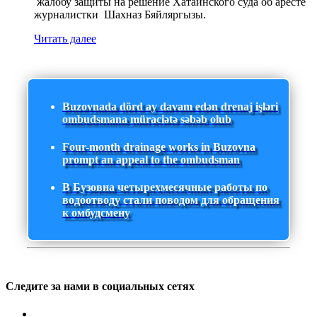
жалобу защиты на решение Хатаинского суда об аресте
журналистки Шахназ Бяйляргызы.
Читать далее
Buzovnada dörd ay davam edən drenaj işləri
ombudsmana müraciətə səbəb olub
Four-month drainage works in Buzovna
prompt an appeal to the ombudsman
В Бузовна четырехмесячные работы по
водоотводу стали поводом для обращения
к омбудсмену
Следите за нами в социальных сетях