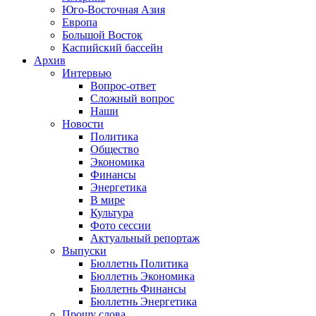
Юго-Восточная Азия
Европа
Большой Восток
Каспийский бассейн
Архив
Интервью
Вопрос-ответ
Сложный вопрос
Наши
Новости
Политика
Общество
Экономика
Финансы
Энергетика
В мире
Культура
Фото сессии
Актуальный репортаж
Выпуски
Бюллетнь Политика
Бюллетнь Экономика
Бюллетнь Финансы
Бюллетнь Энергетика
Прошу слова