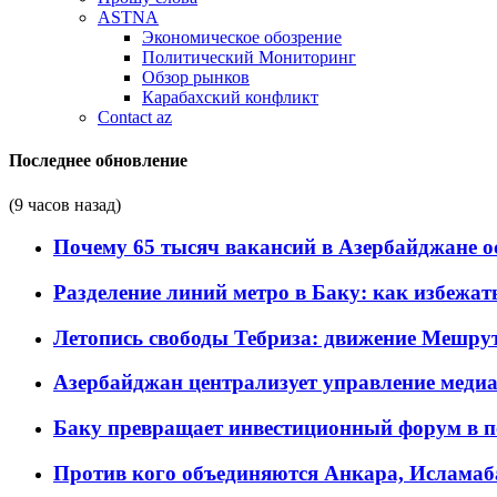
ASTNA
Экономическое обозрение
Политический Мониторинг
Обзор рынков
Карабахский конфликт
Contact az
Последнее обновление
(9 часов назад)
Почему 65 тысяч вакансий в Азербайджане 
Разделение линий метро в Баку: как избежат
Летопись свободы Тебриза: движение Мешрут
Азербайджан централизует управление меди
Баку превращает инвестиционный форум в п
Против кого объединяются Анкара, Исламаб