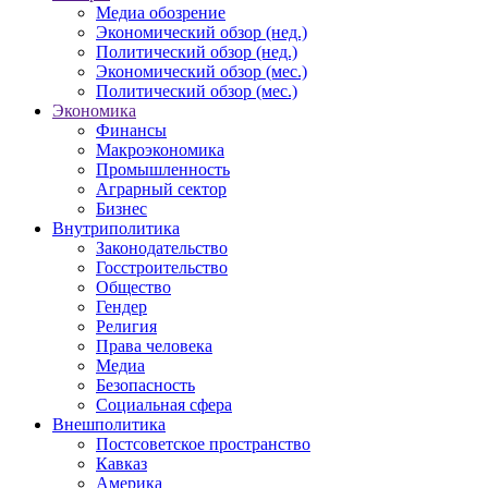
Медиа обозрение
Экономический обзор (нед.)
Политический обзор (нед.)
Экономический обзор (мес.)
Политический обзор (мес.)
Экономика
Финансы
Макроэкономика
Промышленность
Аграрный сектор
Бизнес
Внутриполитика
Законодательство
Госстроительство
Общество
Гендер
Религия
Права человека
Медиа
Безопасность
Социальная сфера
Внешполитика
Постсоветское пространство
Кавказ
Америка