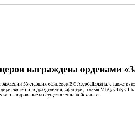
церов награждена орденами «З
 о награждении 33 старших офицеров ВС Азербайджана, а также р
андиры частей и подразделений, офицеры, главы МВД, СВР, СГБ
 за планирование и осуществление войсковых...