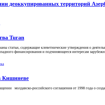
ении деоккупированных территорий Азе
а
тва Turan
кованы статьи, содержащие клеветнические утверждения о деятел
 западного финансирования и подчиняющееся интересам зарубежн
ка
в Кишиневе
ении молдавско-российского соглашения от 1998 года о созд