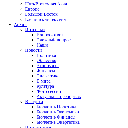
Юго-Восточная Азия
Европа
Большой Восток
Каспийский бассейн
Архив
Интервью
Вопрос-ответ
Сложный вопрос
Наши
Новости
Политика
Общество
Экономика
Финансы
Энергетика
В мире
Культура
Фото сессии
Актуальный репортаж
Выпуски
Бюллетнь Политика
Бюллетнь Экономика
Бюллетнь Финансы
Бюллетнь Энергетика
Прошу слова