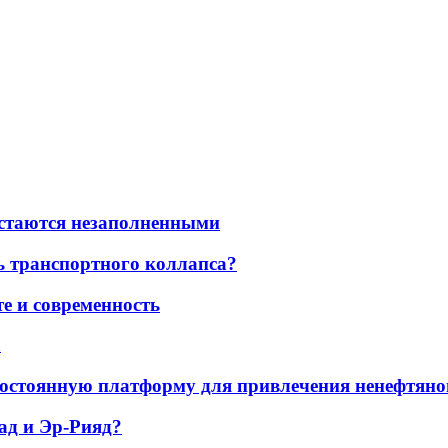
остаются незаполненными
ь транспортного коллапса?
е и современность
а
остоянную платформу для привлечения ненефтяно
ад и Эр-Рияд?