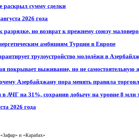
не раскрыл сумму сделки
 августа 2026 года
 разрядке, но возврат к прежнему союзу маловеро
энергетическим амбициям Турции в Европе
гарантирует трудоустройство молодёжи в Азербайд
ая покрывает выживание, но не самостоятельную 
почему Азербайджану пора менять правила торгов
в АЧГ на 31%, сохранив добычу на уровне 8 млн 
уста 2026 года
«Зафар» и «Карабах»