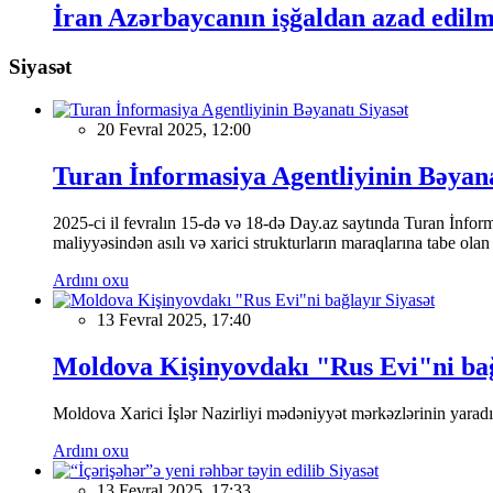
İran Azərbaycanın işğaldan azad edilmi
Siyasət
Siyasət
20 Fevral 2025, 12:00
Turan İnformasiya Agentliyinin Bəyan
2025-ci il fevralın 15-də və 18-də Day.az saytında Turan İnformas
maliyyəsindən asılı və xarici strukturların maraqlarına tabe ola
Ardını oxu
Siyasət
13 Fevral 2025, 17:40
Moldova Kişinyovdakı "Rus Evi"ni ba
Moldova Xarici İşlər Nazirliyi mədəniyyət mərkəzlərinin yaradılm
Ardını oxu
Siyasət
13 Fevral 2025, 17:33