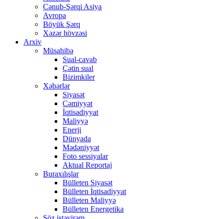
Cənub-Şərqi Asiya
Avropa
Böyük Şərq
Xəzər hövzəsi
Arxiv
Müsahibə
Sual-cavab
Çətin sual
Bizimkiler
Xəbərlər
Siyasət
Cəmiyyət
İqtisadiyyat
Maliyyə
Enerji
Dünyada
Mədəniyyət
Foto sessiyalar
Aktual Reportaj
Buraxılışlar
Bülleten Siyasət
Bülleten İqtisadiyyat
Bülleten Maliyyə
Bülleten Energetika
Söz istəyirəm