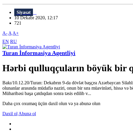
Siyasət
10 Dekabr 2020, 12:17
721
A-
A
A+
EN
RU
Turan İnformasiya Agentliyi
Hərbi qulluqçuların böyük bir q
Bakı/10.12.20/Turan: Dekabrın 9-da dövlət başçısı Azərbaycan Silahlı 
olunanlar arasında müdafiə naziri, onun bir sıra müavinləri, hissə v
Müharibəsi başa çatdıqdan sonra təsis edilib v...
Daha çox oxumaq üçün daxil olun və ya abunə olun
Daxil ol
Abunə ol