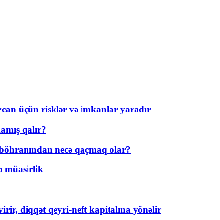
ycan üçün risklər və imkanlar yaradır
amış qalır?
t böhranından necə qaçmaq olar?
ə müasirlik
rir, diqqət qeyri-neft kapitalına yönəlir