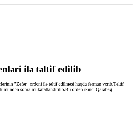
ri ilə təltif edilib
rinin "Zəfər" ordeni ilə təltif edilməsi haqda fərman verib.Təltif
 ölümündən sonra mükafatlandırılıb.Bu orden ikinci Qarabağ