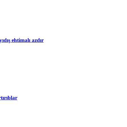
yıdış ehtimalı azdır
tırıblar