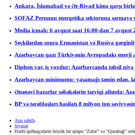
Ankara, İslamabad və Ər-Riyad kimə qarşı birlə
SOFAZ Perunun energetika sektoruna sərmayə ya
Media icmalı: 6 avqust saat 16:00-dan 7 avqust 2
Seçkilərdən sonra Ermənistan və Rusiya gərginliyi
Azərbaycan qazı Türkiyənin Avropadakı enerji am
Diplom var, iş yoxdur: Azərbaycanda təhsil niyə
Azərbaycan minimumu: yaşamağı təmin edən, la
Ənənəvi bazarlar şəbəkələrin təzyiqi altında: Azə
BP və tərəfdaşları hasilatı 8 milyon ton səviyyəs
Ana səhifə
Siyasət
Hərbi qulluqçuların böyük bir qrupu “Zəfər” və “Qarabağ” ordenlə