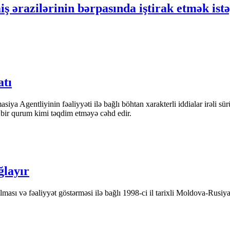
ş ərazilərinin bərpasında iştirak etmək istə
atı
iya Agentliyinin fəaliyyəti ilə bağlı böhtan xarakterli iddialar irəli sü
n bir qurum kimi təqdim etməyə cəhd edir.
ğlayır
ası və fəaliyyət göstərməsi ilə bağlı 1998-ci il tarixli Moldova-Rusiya 