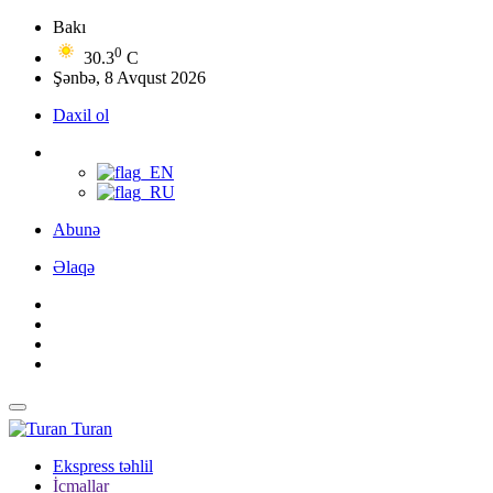
Bakı
0
30.3
C
Şənbə, 8 Avqust 2026
Daxil ol
Abunə
Əlaqə
Turan
Ekspress təhlil
İcmallar