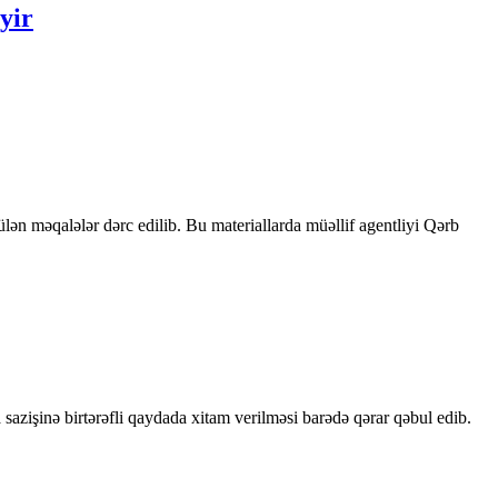
yir
rülən məqalələr dərc edilib. Bu materiallarda müəllif agentliyi Qərb
sazişinə birtərəfli qaydada xitam verilməsi barədə qərar qəbul edib.