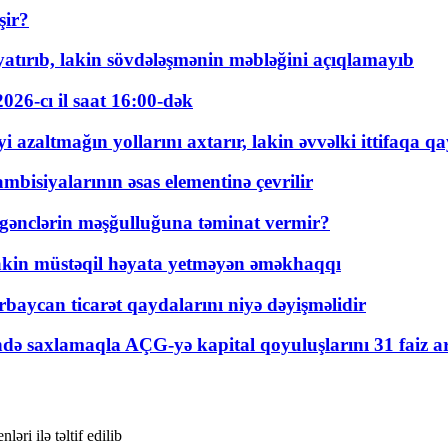
şir?
tırıb, lakin sövdələşmənin məbləğini açıqlamayıb
026-cı il saat 16:00-dək
 azaltmağın yollarını axtarır, lakin əvvəlki ittifaqa qa
bisiyalarının əsas elementinə çevrilir
 gənclərin məşğulluğuna təminat vermir?
kin müstəqil həyata yetməyən əməkhaqqı
rbaycan ticarət qaydalarını niyə dəyişməlidir
ində saxlamaqla AÇG-yə kapital qoyuluşlarını 31 faiz ar
ri ilə təltif edilib