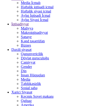
Media İcmalı
Həftəlik iqtisadi icmal
Həftəlik siyasi icmal
Aylıq İqtisadi İcmal
Aylıq Siyasi İcmal
İqtisadiyyat
Maliyyə
Makroiqtisadiyyat
Sənaye
Kənd təsərrüfatı
Biznes
Daxili siyasət
Qanunvericilik
Dövlət quruculuğu
Cəmiyyət
Gender
Din
İnsan Hüquqları
Media
Təhlükəsizlik
Sosial sahə
Xarici Siyasət
Keçmiş Sovet məkanı
Qafqaz
Amerika