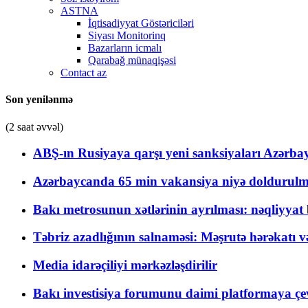
ASTNA
İqtisadiyyat Göstəriciləri
Siyası Monitorinq
Bazarların icmalı
Qarabağ münaqişəsi
Contact az
Son yenilənmə
(2 saat əvvəl)
ABŞ-ın Rusiyaya qarşı yeni sanksiyaları Azərba
Azərbaycanda 65 min vakansiya niyə doldurulm
Bakı metrosunun xətlərinin ayrılması: nəqliyya
Təbriz azadlığının salnaməsi: Məşrutə hərəkatı v
Media idarəçiliyi mərkəzləşdirilir
Bakı investisiya forumunu daimi platformaya çevi