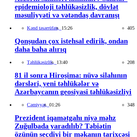
epidemioloji təhlükəsizlik, dövlət
məsuliyyəti və vətəndaş davranışı
Kənd təsərrüfatı,
15:26
405
Qonşudan çox istehsal edirik, ondan
daha baha alırıq
Təhlükəsizlik,
13:40
208
81 il sonra Hiroşima: nüvə silahının
dərsləri, yeni təhlükələr və
Azərbaycanın geosiyasi təhlükəsizliyi
Cəmiyyət,
01:26
348
Prezident iqamətgahı niyə məhz
Zuğulbada yaradılıb? Təbiətin
özünün seçdiyi bir məkanın tarixçəsi