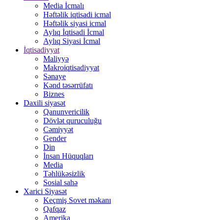
Media İcmalı
Həftəlik iqtisadi icmal
Həftəlik siyasi icmal
Aylıq İqtisadi İcmal
Aylıq Siyasi İcmal
İqtisadiyyat
Maliyyə
Makroiqtisadiyyat
Sənaye
Kənd təsərrüfatı
Biznes
Daxili siyasət
Qanunvericilik
Dövlət quruculuğu
Cəmiyyət
Gender
Din
İnsan Hüquqları
Media
Təhlükəsizlik
Sosial sahə
Xarici Siyasət
Keçmiş Sovet məkanı
Qafqaz
Amerika