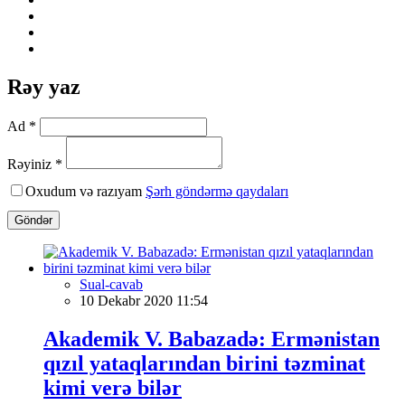
Rəy yaz
Ad *
Rəyiniz *
Oxudum və razıyam
Şərh göndərmə qaydaları
Göndər
Sual-cavab
10 Dekabr 2020 11:54
Akademik V. Babazadə: Ermənistan
qızıl yataqlarından birini təzminat
kimi verə bilər