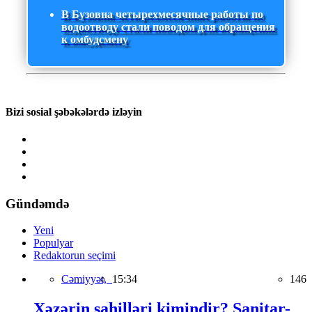
В Бузовна четырехмесячные работы по
водоотводу стали поводом для обращения
к омбудсмену
Bizi sosial şəbəkələrdə izləyin
Gündəmdə
Yeni
Populyar
Redaktorun seçimi
Cəmiyyət,
15:34
146
Xəzərin sahilləri kimindir? Sanitar-