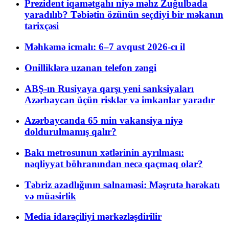
Prezident iqamətgahı niyə məhz Zuğulbada
yaradılıb? Təbiətin özünün seçdiyi bir məkanın
tarixçəsi
Məhkəmə icmalı: 6–7 avqust 2026-cı il
Onilliklərə uzanan telefon zəngi
ABŞ-ın Rusiyaya qarşı yeni sanksiyaları
Azərbaycan üçün risklər və imkanlar yaradır
Azərbaycanda 65 min vakansiya niyə
doldurulmamış qalır?
Bakı metrosunun xətlərinin ayrılması:
nəqliyyat böhranından necə qaçmaq olar?
Təbriz azadlığının salnaməsi: Məşrutə hərəkatı
və müasirlik
Media idarəçiliyi mərkəzləşdirilir