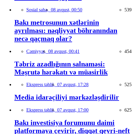
Sosial sahə,
08 avqust, 00:50
539
Bakı metrosunun xətlərinin
ayrılması: nəqliyyat böhranından
necə qaçmaq olar?
Cəmiyyət,
08 avqust, 00:41
454
Təbriz azadlığının salnaməsi:
Məşrutə hərəkatı və müasirlik
Ekspress təhlil,
07 avqust, 17:28
525
Media idarəçiliyi mərkəzləşdirilir
Ekspress təhlil,
07 avqust, 17:00
625
Bakı investisiya forumunu daimi
platformaya çevirir, diqqət qeyri-neft