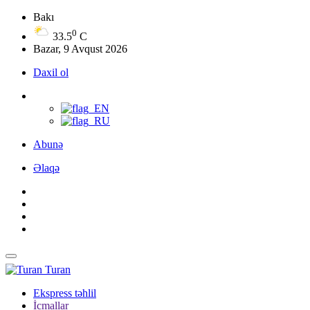
Bakı
0
33.5
C
Bazar, 9 Avqust 2026
Daxil ol
Abunə
Əlaqə
Turan
Ekspress təhlil
İcmallar