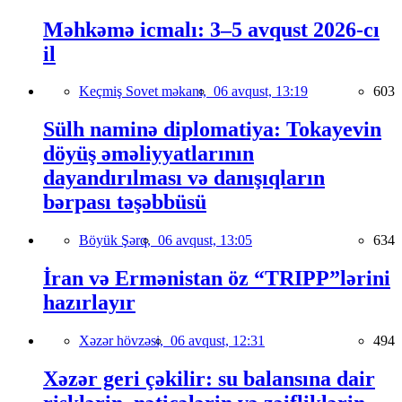
Məhkəmə icmalı: 3–5 avqust 2026-cı
il
Keçmiş Sovet məkanı,
06 avqust, 13:19
603
Sülh naminə diplomatiya: Tokayevin
döyüş əməliyyatlarının
dayandırılması və danışıqların
bərpası təşəbbüsü
Böyük Şərq,
06 avqust, 13:05
634
İran və Ermənistan öz “TRIPP”lərini
hazırlayır
Xəzər hövzəsi,
06 avqust, 12:31
494
Xəzər geri çəkilir: su balansına dair