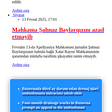
edilib.
Ardını oxu
Siyasət
13 Fevral 2025, 17:01
Məhkəmə Şahnaz Bəylərqızını azad
etməyib
Fevralın 13-də Apellyasiya Məhkəməsi jurnalist Şahnaz
Bəylərqızının həbsilə bağlı Xətai Rayon Məhkəməsinin
qərarından müdafiə tərəfinin şikayətini təmin etməyib.
Ardını oxu
Buzovnada dörd ay davam edən drenaj işləri
ombudsmana müraciətə səbəb olub
Four-month drainage works in Buzovna
prompt an appeal to the ombudsman