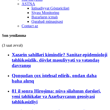
ASTNA
İqtisadiyyat Göstəriciləri
Siyası Monitorinq
Bazarların icmalı
Qarabağ münaqişəsi
Contact az
Son yenilənmə
(3 saat əvvəl)
Xəzərin sahilləri kimindir? Sanitar-epidemioloji
təhlükəsizlik, dövlət məsuliyyəti və vətəndaş
davranışı
Qonşudan çox istehsal edirik, ondan daha
baha alırıq
81 il sonra Hiroşima: nüvə silahının dərsləri,
yeni təhlükələr və Azərbaycanın geosiyasi
təhlükəsizliyi