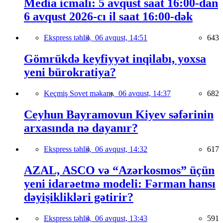
Media icmalı: 5 avqust saat 16:00-dan
6 avqust 2026-cı il saat 16:00-dək
Ekspress təhlil,
06 avqust, 14:51
643
Gömrükdə keyfiyyət inqilabı, yoxsa
yeni bürokratiya?
Keçmiş Sovet məkanı,
06 avqust, 14:37
682
Ceyhun Bayramovun Kiyev səfərinin
arxasında nə dayanır?
Ekspress təhlil,
06 avqust, 14:32
617
AZAL, ASCO və “Azərkosmos” üçün
yeni idarəetmə modeli: Fərman hansı
dəyişiklikləri gətirir?
Ekspress təhlil,
06 avqust, 13:43
591