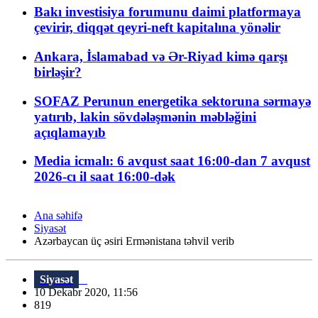
Bakı investisiya forumunu daimi platformaya
çevirir, diqqət qeyri-neft kapitalına yönəlir
Ankara, İslamabad və Ər-Riyad kimə qarşı
birləşir?
SOFAZ Perunun energetika sektoruna sərmayə
yatırıb, lakin sövdələşmənin məbləğini
açıqlamayıb
Media icmalı: 6 avqust saat 16:00-dan 7 avqust
2026-cı il saat 16:00-dək
Ana səhifə
Siyasət
Azərbaycan üç əsiri Ermənistana təhvil verib
Siyasət
10 Dekabr 2020, 11:56
819