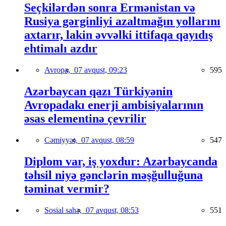
Seçkilərdən sonra Ermənistan və
Rusiya gərginliyi azaltmağın yollarını
axtarır, lakin əvvəlki ittifaqa qayıdış
ehtimalı azdır
Avropa,
07 avqust, 09:23
595
Azərbaycan qazı Türkiyənin
Avropadakı enerji ambisiyalarının
əsas elementinə çevrilir
Cəmiyyət,
07 avqust, 08:59
547
Diplom var, iş yoxdur: Azərbaycanda
təhsil niyə gənclərin məşğulluğuna
təminat vermir?
Sosial sahə,
07 avqust, 08:53
551