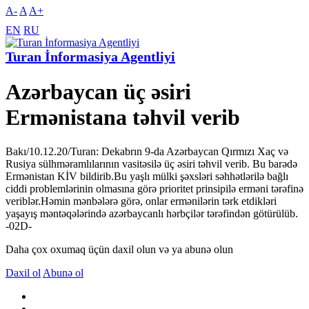
A-
A
A+
EN
RU
Turan İnformasiya Agentliyi
Azərbaycan üç əsiri
Ermənistana təhvil verib
Bakı/10.12.20/Turan: Dekabrın 9-da Azərbaycan Qırmızı Xaç və
Rusiya sülhməramlılarının vasitəsilə üç əsiri təhvil verib. Bu barədə
Ermənistan KİV bildirib.Bu yaşlı mülki şəxsləri səhhətlərilə bağlı
ciddi problemlərinin olmasına görə prioritet prinsipilə erməni tərəfinə
veriblər.Həmin mənbələrə görə, onlar ermənilərin tərk etdikləri
yaşayış məntəqələrində azərbaycanlı hərbçilər tərəfindən götürülüb.
-02D-
Daha çox oxumaq üçün daxil olun və ya abunə olun
Daxil ol
Abunə ol