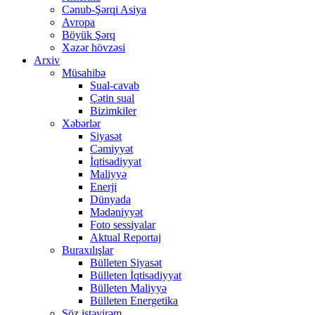
Cənub-Şərqi Asiya
Avropa
Böyük Şərq
Xəzər hövzəsi
Arxiv
Müsahibə
Sual-cavab
Çətin sual
Bizimkiler
Xəbərlər
Siyasət
Cəmiyyət
İqtisadiyyat
Maliyyə
Enerji
Dünyada
Mədəniyyət
Foto sessiyalar
Aktual Reportaj
Buraxılışlar
Bülleten Siyasət
Bülleten İqtisadiyyat
Bülleten Maliyyə
Bülleten Energetika
Söz istəyirəm