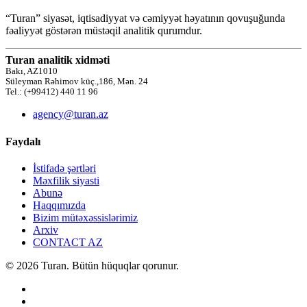
“Turan” siyasət, iqtisadiyyat və cəmiyyət həyatının qovuşuğunda
fəaliyyət göstərən müstəqil analitik qurumdur.
Turan analitik xidməti
Bakı, AZ1010
Süleyman Rəhimov küç.,186, Mən. 24
Tel.: (+99412) 440 11 96
agency@turan.az
Faydalı
İstifadə şərtləri
Məxfilik siyasti
Abunə
Haqqımızda
Bizim mütəxəssislərimiz
Arxiv
CONTACT AZ
© 2026 Turan. Bütün hüquqlar qorunur.