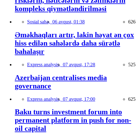
risklərin, nəticələrin və zəifliklərin
kompleks qiymətləndirilməsi
Sosial sahə,
06 avqust, 01:38
626
Əməkhaqları artır, lakin həyat ən çox
hiss edilən sahələrdə daha sürətlə
bahalaşır
Express analysis,
07 avqust, 17:28
525
Azerbaijan centralises media
governance
Express analysis,
07 avqust, 17:00
625
Baku turns investment forum into
permanent platform in push for non-
oil capital