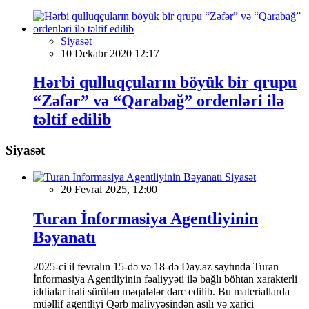
Siyasət
10 Dekabr 2020 12:17
Hərbi qulluqçuların böyük bir qrupu
“Zəfər” və “Qarabağ” ordenləri ilə
təltif edilib
Siyasət
Siyasət
20 Fevral 2025, 12:00
Turan İnformasiya Agentliyinin
Bəyanatı
2025-ci il fevralın 15-də və 18-də Day.az saytında Turan
İnformasiya Agentliyinin fəaliyyəti ilə bağlı böhtan xarakterli
iddialar irəli sürülən məqalələr dərc edilib. Bu materiallarda
müəllif agentliyi Qərb maliyyəsindən asılı və xarici