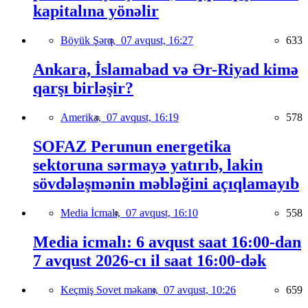
kapitalına yönəlir
Böyük Şərq,
07 avqust, 16:27
633
Ankara, İslamabad və Ər-Riyad kimə
qarşı birləşir?
Amerika,
07 avqust, 16:19
578
SOFAZ Perunun energetika
sektoruna sərmayə yatırıb, lakin
sövdələşmənin məbləğini açıqlamayıb
Media İcmalı,
07 avqust, 16:10
558
Media icmalı: 6 avqust saat 16:00-dan
7 avqust 2026-cı il saat 16:00-dək
Keçmiş Sovet məkanı,
07 avqust, 10:26
659