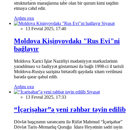
strukturların maraqlarına tabe olan bir qurum kimi təqdim
etməyə cəhd edir.
Ardını oxu
Siyasət
13 Fevral 2025, 17:40
Moldova Kişinyovdakı "Rus Evi"ni
bağlayır
Moldova Xarici İşlər Nazirliyi mədəniyyət mərkəzlərinin
yaradılması və fəaliyyət göstərməsi ilə bağlı 1998-ci il tarixli
Moldova-Rusiya sazişinə birtərəfli qaydada xitam verilməsi
barədə qərar qəbul edib.
Ardını oxu
Siyasət
13 Fevral 2025, 17:33
“İçərişəhər”ə yeni rəhbər təyin edilib
Dövlət başçısının sərəncamı ilə Rüfət Mahmud “İçərişəhər”
Dövlət Tarix-Memarlıq Qoruğu İdarə Heyətinin sədri təyin