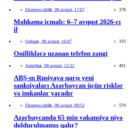
Ekspress təhlil,
08 avqust, 17:07
378
Məhkəmə icmalı: 6–7 avqust 2026-cı
il
Qafqaz,
08 avqust, 16:47
335
Onilliklərə uzanan telefon zəngi
Amerika,
08 avqust, 12:32
491
ABŞ-ın Rusiyaya qarşı yeni
sanksiyaları Azərbaycan üçün risklər
və imkanlar yaradır
Ekspress təhlil,
08 avqust, 00:52
570
Azərbaycanda 65 min vakansiya niyə
doldurulmamış qalır?