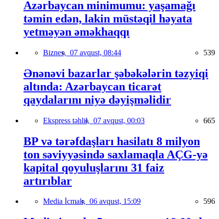
Azərbaycan minimumu: yaşamağı
təmin edən, lakin müstəqil həyata
yetməyən əməkhaqqı
Biznes,
07 avqust, 08:44
539
Ənənəvi bazarlar şəbəkələrin təzyiqi
altında: Azərbaycan ticarət
qaydalarını niyə dəyişməlidir
Ekspress təhlil,
07 avqust, 00:03
665
BP və tərəfdaşları hasilatı 8 milyon
ton səviyyəsində saxlamaqla AÇG-yə
kapital qoyuluşlarını 31 faiz
artırıblar
Media İcmalı,
06 avqust, 15:09
596