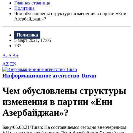
Главная страница
Политика
Чем обусловлены структуры изменения в партии «Ени
Азербайджан»?
Политика
5 март 2021, 17:05
737
A-
A
A+
AZ
EN
Информационное агентство Turan
Чем обусловлены структуры
изменения в партии «Ени
Азербайджан»?
Баку/05.03.21/Turan: На состоявшемся сегодня внеочередном
VII съезде правящей партии “Ени Азербайджан” целый ряд