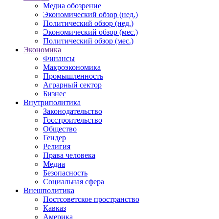
Медиа обозрение
Экономический обзор (нед.)
Политический обзор (нед.)
Экономический обзор (мес.)
Политический обзор (мес.)
Экономика
Финансы
Макроэкономика
Промышленность
Аграрный сектор
Бизнес
Внутриполитика
Законодательство
Госстроительство
Общество
Гендер
Религия
Права человека
Медиа
Безопасность
Социальная сфера
Внешполитика
Постсоветское пространство
Кавказ
Америка