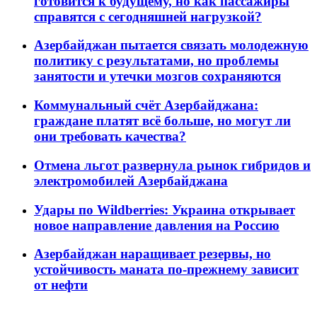
готовится к будущему, но как пассажиры
справятся с сегодняшней нагрузкой?
Азербайджан пытается связать молодежную
политику с результатами, но проблемы
занятости и утечки мозгов сохраняются
Коммунальный счёт Азербайджана:
граждане платят всё больше, но могут ли
они требовать качества?
Отмена льгот развернула рынок гибридов и
электромобилей Азербайджана
Удары по Wildberries: Украина открывает
новое направление давления на Россию
Азербайджан наращивает резервы, но
устойчивость маната по-прежнему зависит
от нефти