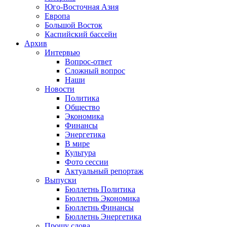
Юго-Восточная Азия
Европа
Большой Восток
Каспийский бассейн
Архив
Интервью
Вопрос-ответ
Сложный вопрос
Наши
Новости
Политика
Общество
Экономика
Финансы
Энергетика
В мире
Культура
Фото сессии
Актуальный репортаж
Выпуски
Бюллетнь Политика
Бюллетнь Экономика
Бюллетнь Финансы
Бюллетнь Энергетика
Прошу слова