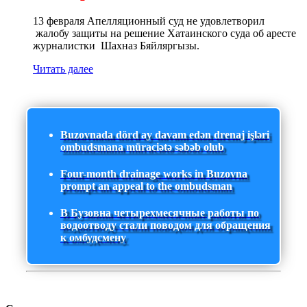
13 февраля Апелляционный суд не удовлетворил
жалобу защиты на решение Хатаинского суда об аресте
журналистки Шахназ Бяйляргызы.
Читать далее
Buzovnada dörd ay davam edən drenaj işləri
ombudsmana müraciətə səbəb olub
Four-month drainage works in Buzovna
prompt an appeal to the ombudsman
В Бузовна четырехмесячные работы по
водоотводу стали поводом для обращения
к омбудсмену