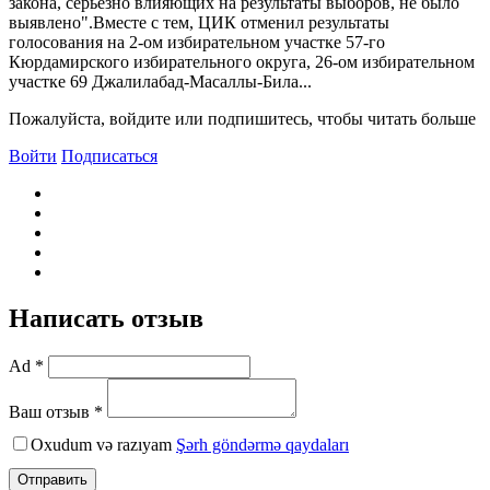
закона, серьезно влияющих на результаты выборов, не было
выявлено".Bместе с тем, ЦИК отменил результаты
голосования на 2-ом избирательном участке 57-го
Кюрдамирского избирательного округа, 26-ом избирательном
участке 69 Джалилабад-Масаллы-Била...
Пожалуйста, войдите или подпишитесь, чтобы читать больше
Войти
Подписаться
Написать отзыв
Ad *
Ваш отзыв *
Oxudum və razıyam
Şərh göndərmə qaydaları
Отправить