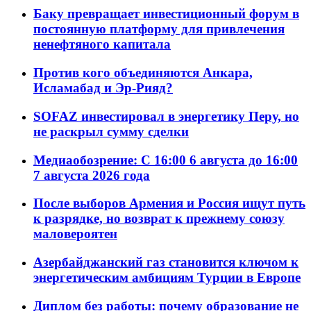
Баку превращает инвестиционный форум в
постоянную платформу для привлечения
ненефтяного капитала
Против кого объединяются Анкара,
Исламабад и Эр-Рияд?
SOFAZ инвестировал в энергетику Перу, но
не раскрыл сумму сделки
Медиаобозрение: С 16:00 6 августа до 16:00
7 августа 2026 года
После выборов Армения и Россия ищут путь
к разрядке, но возврат к прежнему союзу
маловероятен
Азербайджанский газ становится ключом к
энергетическим амбициям Турции в Европе
Диплом без работы: почему образование не