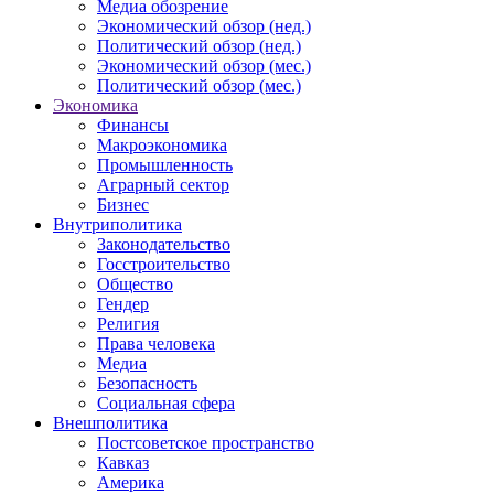
Медиа обозрение
Экономический обзор (нед.)
Политический обзор (нед.)
Экономический обзор (мес.)
Политический обзор (мес.)
Экономика
Финансы
Макроэкономика
Промышленность
Аграрный сектор
Бизнес
Внутриполитика
Законодательство
Госстроительство
Общество
Гендер
Религия
Права человека
Медиа
Безопасность
Социальная сфера
Внешполитика
Постсоветское пространство
Кавказ
Америка