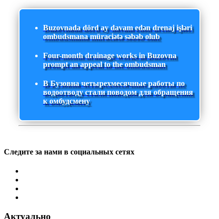
Buzovnada dörd ay davam edən drenaj işləri
ombudsmana müraciətə səbəb olub
Four-month drainage works in Buzovna
prompt an appeal to the ombudsman
В Бузовна четырехмесячные работы по
водоотводу стали поводом для обращения
к омбудсмену
Следите за нами в социальных сетях
Актуально