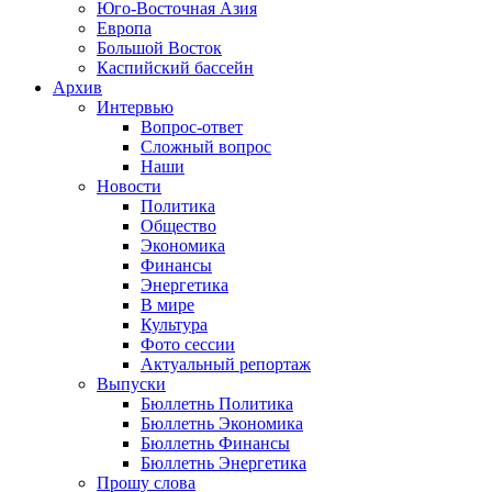
Юго-Восточная Азия
Европа
Большой Восток
Каспийский бассейн
Архив
Интервью
Вопрос-ответ
Сложный вопрос
Наши
Новости
Политика
Общество
Экономика
Финансы
Энергетика
В мире
Культура
Фото сессии
Актуальный репортаж
Выпуски
Бюллетнь Политика
Бюллетнь Экономика
Бюллетнь Финансы
Бюллетнь Энергетика
Прошу слова