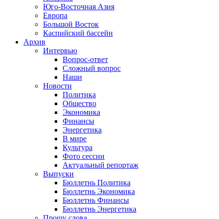
Юго-Восточная Азия
Европа
Большой Восток
Каспийский бассейн
Архив
Интервью
Вопрос-ответ
Сложный вопрос
Наши
Новости
Политика
Общество
Экономика
Финансы
Энергетика
В мире
Культура
Фото сессии
Актуальный репортаж
Выпуски
Бюллетнь Политика
Бюллетнь Экономика
Бюллетнь Финансы
Бюллетнь Энергетика
Прошу слова