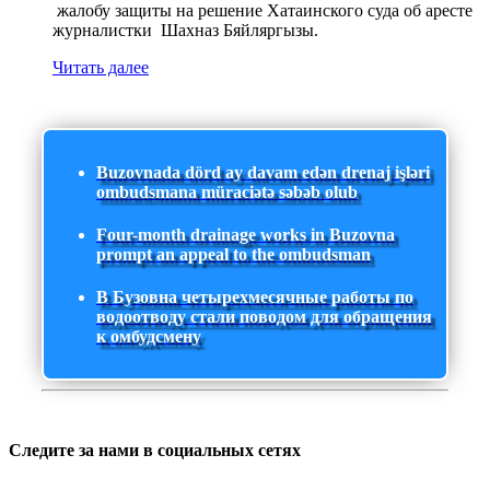
жалобу защиты на решение Хатаинского суда об аресте
журналистки Шахназ Бяйляргызы.
Читать далее
Buzovnada dörd ay davam edən drenaj işləri
ombudsmana müraciətə səbəb olub
Four-month drainage works in Buzovna
prompt an appeal to the ombudsman
В Бузовна четырехмесячные работы по
водоотводу стали поводом для обращения
к омбудсмену
Следите за нами в социальных сетях