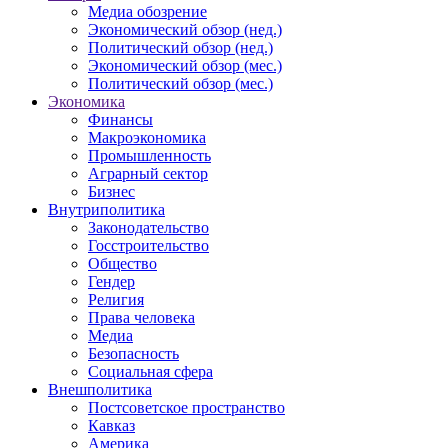
Медиа обозрение
Экономический обзор (нед.)
Политический обзор (нед.)
Экономический обзор (мес.)
Политический обзор (мес.)
Экономика
Финансы
Макроэкономика
Промышленность
Аграрный сектор
Бизнес
Внутриполитика
Законодательство
Госстроительство
Общество
Гендер
Религия
Права человека
Медиа
Безопасность
Социальная сфера
Внешполитика
Постсоветское пространство
Кавказ
Америка