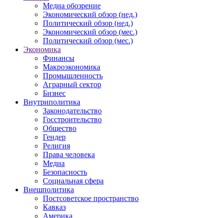
Медиа обозрение
Экономический обзор (нед.)
Политический обзор (нед.)
Экономический обзор (мес.)
Политический обзор (мес.)
Экономика
Финансы
Макроэкономика
Промышленность
Аграрный сектор
Бизнес
Внутриполитика
Законодательство
Госстроительство
Общество
Гендер
Религия
Права человека
Медиа
Безопасность
Социальная сфера
Внешполитика
Постсоветское пространство
Кавказ
Америка