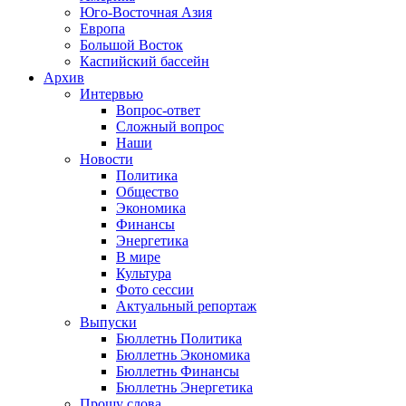
Юго-Восточная Азия
Европа
Большой Восток
Каспийский бассейн
Архив
Интервью
Вопрос-ответ
Сложный вопрос
Наши
Новости
Политика
Общество
Экономика
Финансы
Энергетика
В мире
Культура
Фото сессии
Актуальный репортаж
Выпуски
Бюллетнь Политика
Бюллетнь Экономика
Бюллетнь Финансы
Бюллетнь Энергетика
Прошу слова