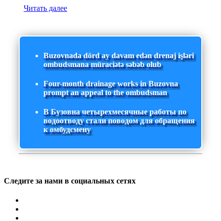
Читать далее
Buzovnada dörd ay davam edən drenaj işləri
ombudsmana müraciətə səbəb olub
Four-month drainage works in Buzovna
prompt an appeal to the ombudsman
В Бузовна четырехмесячные работы по
водоотводу стали поводом для обращения
к омбудсмену
Следите за нами в социальных сетях