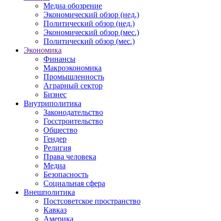
Медиа обозрение
Экономический обзор (нед.)
Политический обзор (нед.)
Экономический обзор (мес.)
Политический обзор (мес.)
Экономика
Финансы
Макроэкономика
Промышленность
Аграрный сектор
Бизнес
Внутриполитика
Законодательство
Госстроительство
Общество
Гендер
Религия
Права человека
Медиа
Безопасность
Социальная сфера
Внешполитика
Постсоветское пространство
Кавказ
Америка