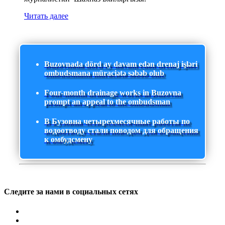
Читать далее
Buzovnada dörd ay davam edən drenaj işləri
ombudsmana müraciətə səbəb olub
Four-month drainage works in Buzovna
prompt an appeal to the ombudsman
В Бузовна четырехмесячные работы по
водоотводу стали поводом для обращения
к омбудсмену
Следите за нами в социальных сетях