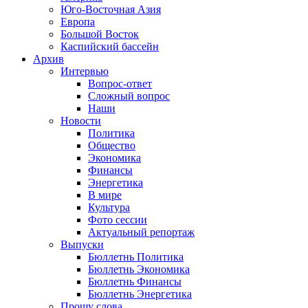
Юго-Восточная Азия
Европа
Большой Восток
Каспийский бассейн
Архив
Интервью
Вопрос-ответ
Сложный вопрос
Наши
Новости
Политика
Общество
Экономика
Финансы
Энергетика
В мире
Культура
Фото сессии
Актуальный репортаж
Выпуски
Бюллетнь Политика
Бюллетнь Экономика
Бюллетнь Финансы
Бюллетнь Энергетика
Прошу слова