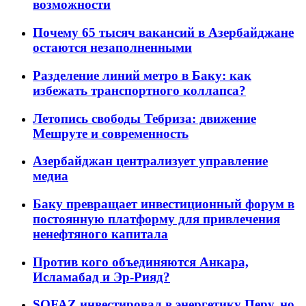
возможности
Почему 65 тысяч вакансий в Азербайджане
остаются незаполненными
Разделение линий метро в Баку: как
избежать транспортного коллапса?
Летопись свободы Тебриза: движение
Мешруте и современность
Азербайджан централизует управление
медиа
Баку превращает инвестиционный форум в
постоянную платформу для привлечения
ненефтяного капитала
Против кого объединяются Анкара,
Исламабад и Эр-Рияд?
SOFAZ инвестировал в энергетику Перу, но