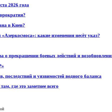
уста 2026 года
бюрократия?
ана в Киев?
«Азеркосмоса»: какие изменения несёт указ?
а о прекращении боевых действий и возобновлени
P»
в, последствий и уязвимостей водного баланса
ам, где это заметнее всего
вой