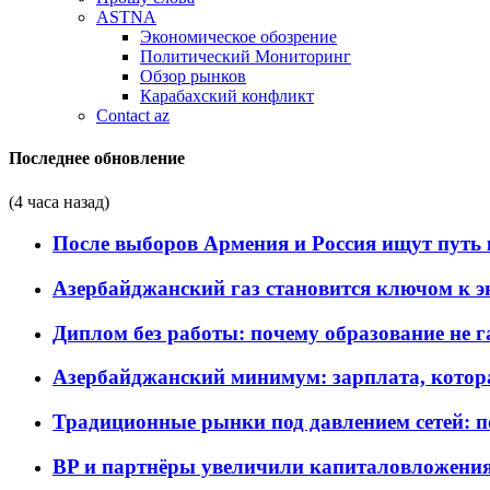
ASTNA
Экономическое обозрение
Политический Мониторинг
Обзор рынков
Карабахский конфликт
Contact az
Последнее обновление
(4 часа назад)
После выборов Армения и Россия ищут путь к
Азербайджанский газ становится ключом к 
Диплом без работы: почему образование не 
Азербайджанский минимум: зарплата, котор
Традиционные рынки под давлением сетей: 
BP и партнёры увеличили капиталовложения 