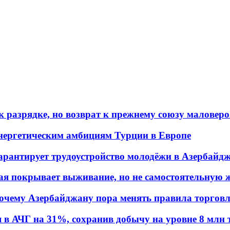
 разрядке, но возврат к прежнему союзу маловеро
энергетическим амбициям Турции в Европе
гарантирует трудоустройство молодёжи в Азербайд
ая покрывает выживание, но не самостоятельную 
почему Азербайджану пора менять правила торгов
в АЧГ на 31%, сохранив добычу на уровне 8 млн 