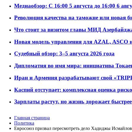
Медиаобзор: С 16:00 5 августа до 16:00 6 авг
Революция качества на таможне или новая 
Что стоит за визитом главы МИД Азербайдж
Новая модель управления для AZAL, ASCO и 
Судебный обзор: 3–5 августа 2026 года
Дипломатия во имя мира: инициатива Токаев
Иран и Армения разрабатывают свой «TRIP
Каспий отступает: комплексная оценка риско
Зарплаты растут, но жизнь дорожает быстрее т
Главная страница
Политика
Евросоюз призвал пересмотреть дело Хадиджы Исмайло