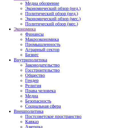
Медиа обозрение
Экономический обзор (нед.)
Политический обзор (нед.)
Экономический обзор (мес.)
Политический обзор (мес.)
Экономика
Финансы
Макроэкономика
Промышленность
Аграрный сектор
Бизнес
Внутриполитика
Законодательство
Госстроительство
Общество
Гендер
Религия
Права человека
Медиа
Безопасность
Социальная сфера
Внешполитика
Постсоветское пространство
Кавказ
Америка