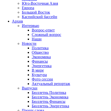
Юго-Восточная Азия
Европа
Большой Восток
Каспийский бассейн
Архив
Интервью
Вопрос-ответ
Сложный вопрос
Наши
Новости
Политика
Общество
Экономика
Финансы
Энергетика
В мире
Культура
Фото сессии
Актуальный репортаж
Выпуски
Бюллетнь Политика
Бюллетнь Экономика
Бюллетнь Финансы
Бюллетнь Энергетика
Прошу слова