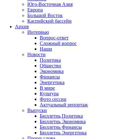
Юго-Восточная Азия
Европа
Большой Восток
Каспийский бассейн
Архив
Интервью
Вопрос-ответ
Сложный вопрос
Наши
Новости
Политика
Общество
Экономика
Финансы
Энергетика
В мире
Культура
Фото сессии
Актуальный репортаж
Выпуски
Бюллетнь Политика
Бюллетнь Экономика
Бюллетнь Финансы
Бюллетнь Энергетика
Прошу слова