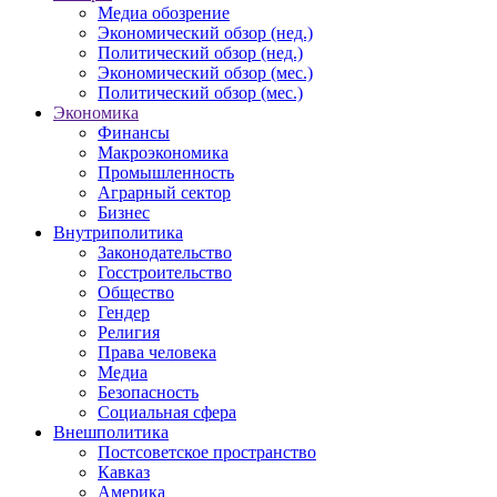
Медиа обозрение
Экономический обзор (нед.)
Политический обзор (нед.)
Экономический обзор (мес.)
Политический обзор (мес.)
Экономика
Финансы
Макроэкономика
Промышленность
Аграрный сектор
Бизнес
Внутриполитика
Законодательство
Госстроительство
Общество
Гендер
Религия
Права человека
Медиа
Безопасность
Социальная сфера
Внешполитика
Постсоветское пространство
Кавказ
Америка