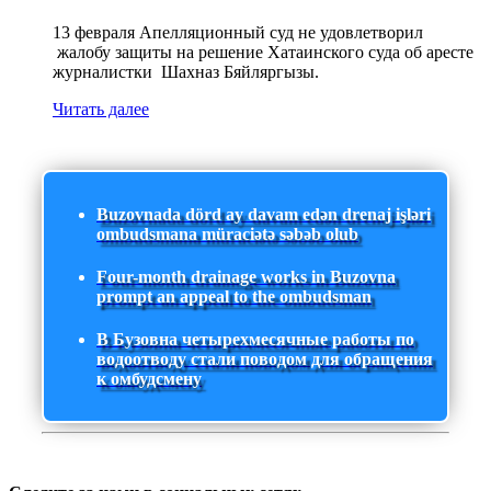
13 февраля Апелляционный суд не удовлетворил
жалобу защиты на решение Хатаинского суда об аресте
журналистки Шахназ Бяйляргызы.
Читать далее
Buzovnada dörd ay davam edən drenaj işləri
ombudsmana müraciətə səbəb olub
Four-month drainage works in Buzovna
prompt an appeal to the ombudsman
В Бузовна четырехмесячные работы по
водоотводу стали поводом для обращения
к омбудсмену