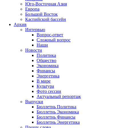
Юго-Восточная Азия
Европа
Большой Восток
Каспийский бассейн
Архив
Интервью
Вопрос-ответ
Сложный вопрос
Наши
Новости
Политика
Общество
Экономика
Финансы
Энергетика
В мире
Культура
Фото сессии
Актуальный репортаж
Выпуски
Бюллетнь Политика
Бюллетнь Экономика
Бюллетнь Финансы
Бюллетнь Энергетика
Прошу слова