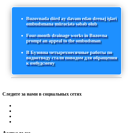
Buzovnada dörd ay davam edən drenaj işləri
ombudsmana müraciətə səbəb olub
Four-month drainage works in Buzovna
prompt an appeal to the ombudsman
В Бузовна четырехмесячные работы по
водоотводу стали поводом для обращения
к омбудсмену
Следите за нами в социальных сетях