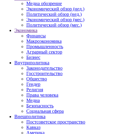
Медиа обозрение
Экономический обзор (нед.)
Политический обзор (нед.)
Экономический обзор (мес.)
Политический обзор (мес.)
Экономика
Финансы
Макроэкономика
Промышленность
Аграрный сектор
Бизнес
Внутриполитика
Законодательство
Госстроительство
Общество
Гендер
Религия
Права человека
Медиа
Безопасность
Социальная сфера
Внешполитика
Постсоветское пространство
Кавказ
Америка