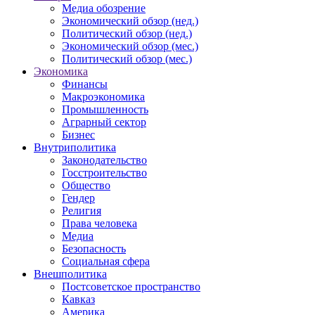
Медиа обозрение
Экономический обзор (нед.)
Политический обзор (нед.)
Экономический обзор (мес.)
Политический обзор (мес.)
Экономика
Финансы
Макроэкономика
Промышленность
Аграрный сектор
Бизнес
Внутриполитика
Законодательство
Госстроительство
Общество
Гендер
Религия
Права человека
Медиа
Безопасность
Социальная сфера
Внешполитика
Постсоветское пространство
Кавказ
Америка