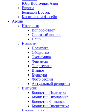
Юго-Восточная Азия
Европа
Большой Восток
Каспийский бассейн
Архив
Интервью
Вопрос-ответ
Сложный вопрос
Наши
Новости
Политика
Общество
Экономика
Финансы
Энергетика
В мире
Культура
Фото сессии
Актуальный репортаж
Выпуски
Бюллетнь Политика
Бюллетнь Экономика
Бюллетнь Финансы
Бюллетнь Энергетика
Прошу слова