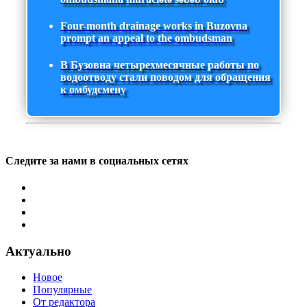
Four-month drainage works in Buzovna
prompt an appeal to the ombudsman
В Бузовна четырехмесячные работы по
водоотводу стали поводом для обращения
к омбудсмену
Следите за нами в социальных сетях
Актуально
Новое
Популярные
От редактора