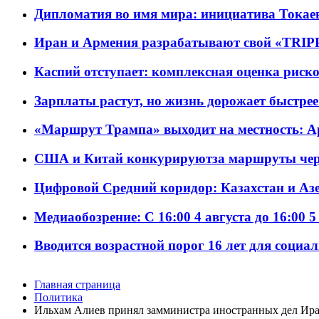
Дипломатия во имя мира: инициатива Токаев
Иран и Армения разрабатывают свой «TRIP
Каспий отступает: комплексная оценка риско
Зарплаты растут, но жизнь дорожает быстрее т
«Маршрут Трампа» выходит на местность: А
США и Китай конкурируютза маршруты че
Цифровой Средний коридор: Казахстан и Аз
Медиаобозрение: С 16:00 4 августа до 16:00 5
Вводится возрастной порог 16 лет для социа
Главная страница
Политика
Ильхам Алиев принял замминистра иностранных дел Ир