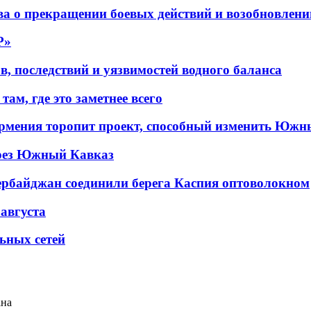
а о прекращении боевых действий и возобновлени
P»
в, последствий и уязвимостей водного баланса
ам, где это заметнее всего
рмения торопит проект, способный изменить Южн
рез Южный Кавказ
ербайджан соединили берега Каспия оптоволокном
 августа
льных сетей
ана