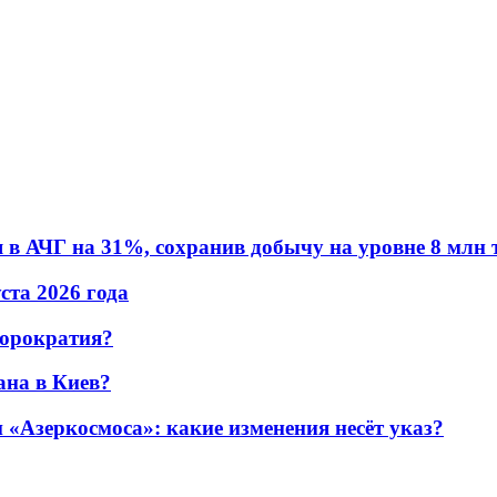
в АЧГ на 31%, сохранив добычу на уровне 8 млн 
уста 2026 года
бюрократия?
ана в Киев?
«Азеркосмоса»: какие изменения несёт указ?