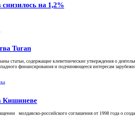
 снизилось на 1,2%
а
тва Turan
кованы статьи, содержащие клеветнические утверждения о деятел
 западного финансирования и подчиняющееся интересам зарубежн
ка
в Кишиневе
ении молдавско-российского соглашения от 1998 года о созд