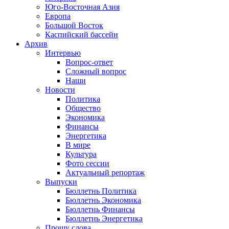
Юго-Восточная Азия
Европа
Большой Восток
Каспийский бассейн
Архив
Интервью
Вопрос-ответ
Сложный вопрос
Наши
Новости
Политика
Общество
Экономика
Финансы
Энергетика
В мире
Культура
Фото сессии
Актуальный репортаж
Выпуски
Бюллетнь Политика
Бюллетнь Экономика
Бюллетнь Финансы
Бюллетнь Энергетика
Прошу слова