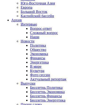
Юго-Восточная Азия
Европа
Большой Восток
Каспийский бассейн
Архив
Интервью
Вопрос-ответ
Сложный вопрос
Наши
Новости
Политика
Общество
Экономика
Финансы
Энергетика
В мире
Культура
Фото сессии
Актуальный репортаж
Выпуски
Бюллетнь Политика
Бюллетнь Экономика
Бюллетнь Финансы
Бюллетнь Энергетика
Прошу слова