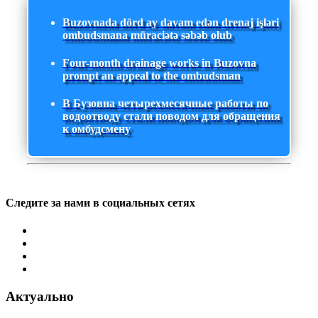
Buzovnada dörd ay davam edən drenaj işləri
ombudsmana müraciətə səbəb olub
Four-month drainage works in Buzovna
prompt an appeal to the ombudsman
В Бузовна четырехмесячные работы по
водоотводу стали поводом для обращения
к омбудсмену
Следите за нами в социальных сетях
Актуально