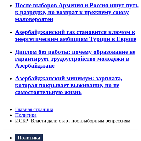
После выборов Армения и Россия ищут путь
к разрядке, но возврат к прежнему союзу
маловероятен
Азербайджанский газ становится ключом к
энергетическим амбициям Турции в Европе
Диплом без работы: почему образование не
гарантирует трудоустройство молодёжи в
Азербайджане
Азербайджанский минимум: зарплата,
которая покрывает выживание, но не
самостоятельную жизнь
Главная страница
Политика
ИСБР: Власти дали старт поствыборным репрессиям
Политика