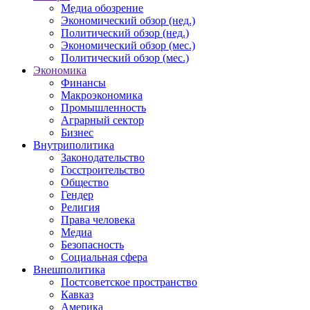
Медиа обозрение
Экономический обзор (нед.)
Политический обзор (нед.)
Экономический обзор (мес.)
Политический обзор (мес.)
Экономика
Финансы
Макроэкономика
Промышленность
Аграрный сектор
Бизнес
Внутриполитика
Законодательство
Госстроительство
Общество
Гендер
Религия
Права человека
Медиа
Безопасность
Социальная сфера
Внешполитика
Постсоветское пространство
Кавказ
Америка