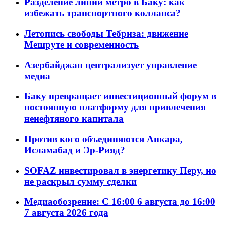
Разделение линий метро в Баку: как
избежать транспортного коллапса?
Летопись свободы Тебриза: движение
Мешруте и современность
Азербайджан централизует управление
медиа
Баку превращает инвестиционный форум в
постоянную платформу для привлечения
ненефтяного капитала
Против кого объединяются Анкара,
Исламабад и Эр-Рияд?
SOFAZ инвестировал в энергетику Перу, но
не раскрыл сумму сделки
Медиаобозрение: С 16:00 6 августа до 16:00
7 августа 2026 года