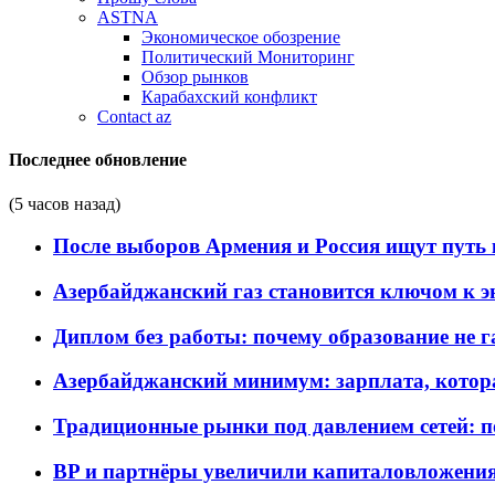
ASTNA
Экономическое обозрение
Политический Мониторинг
Обзор рынков
Карабахский конфликт
Contact az
Последнее обновление
(5 часов назад)
После выборов Армения и Россия ищут путь к
Азербайджанский газ становится ключом к 
Диплом без работы: почему образование не 
Азербайджанский минимум: зарплата, котор
Традиционные рынки под давлением сетей: 
BP и партнёры увеличили капиталовложения 