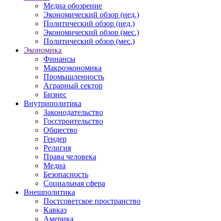
Медиа обозрение
Экономический обзор (нед.)
Политический обзор (нед.)
Экономический обзор (мес.)
Политический обзор (мес.)
Экономика
Финансы
Макроэкономика
Промышленность
Аграрный сектор
Бизнес
Внутриполитика
Законодательство
Госстроительство
Общество
Гендер
Религия
Права человека
Медиа
Безопасность
Социальная сфера
Внешполитика
Постсоветское пространство
Кавказ
Америка