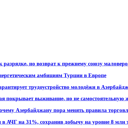
 разрядке, но возврат к прежнему союзу маловеро
энергетическим амбициям Турции в Европе
гарантирует трудоустройство молодёжи в Азербайд
ая покрывает выживание, но не самостоятельную 
почему Азербайджану пора менять правила торгов
в АЧГ на 31%, сохранив добычу на уровне 8 млн 