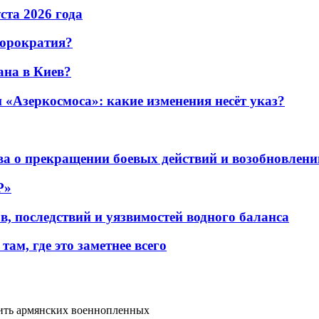
уста 2026 года
бюрократия?
ана в Киев?
«Азеркосмоса»: какие изменения несёт указ?
а о прекращении боевых действий и возобновлени
P»
в, последствий и уязвимостей водного баланса
ам, где это заметнее всего
ть армянских военнопленных