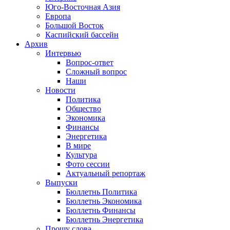
Юго-Восточная Азия
Европа
Большой Восток
Каспийский бассейн
Архив
Интервью
Вопрос-ответ
Сложный вопрос
Наши
Новости
Политика
Общество
Экономика
Финансы
Энергетика
В мире
Культура
Фото сессии
Актуальный репортаж
Выпуски
Бюллетнь Политика
Бюллетнь Экономика
Бюллетнь Финансы
Бюллетнь Энергетика
Прошу слова