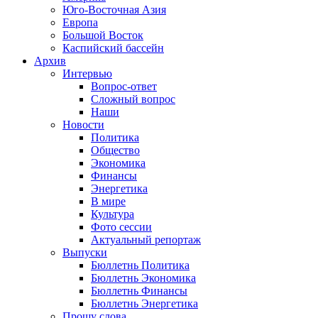
Юго-Восточная Азия
Европа
Большой Восток
Каспийский бассейн
Архив
Интервью
Вопрос-ответ
Сложный вопрос
Наши
Новости
Политика
Общество
Экономика
Финансы
Энергетика
В мире
Культура
Фото сессии
Актуальный репортаж
Выпуски
Бюллетнь Политика
Бюллетнь Экономика
Бюллетнь Финансы
Бюллетнь Энергетика
Прошу слова