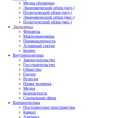
Медиа обозрение
Экономический обзор (нед.)
Политический обзор (нед.)
Экономический обзор (мес.)
Политический обзор (мес.)
Экономика
Финансы
Макроэкономика
Промышленность
Аграрный сектор
Бизнес
Внутриполитика
Законодательство
Госстроительство
Общество
Гендер
Религия
Права человека
Медиа
Безопасность
Социальная сфера
Внешполитика
Постсоветское пространство
Кавказ
Америка