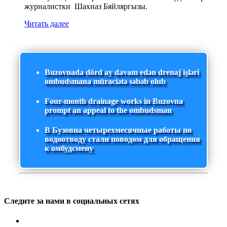
журналистки Шахназ Бяйляргызы.
Читать далее
Buzovnada dörd ay davam edən drenaj işləri
ombudsmana müraciətə səbəb olub
Four-month drainage works in Buzovna
prompt an appeal to the ombudsman
В Бузовна четырехмесячные работы по
водоотводу стали поводом для обращения
к омбудсмену
Следите за нами в социальных сетях