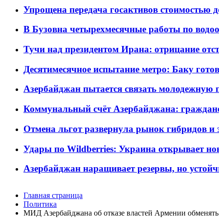
Упрощена передача госактивов стоимостью д
В Бузовна четырехмесячные работы по водоо
Тучи над президентом Ирана: отрицание отст
Десятимесячное испытание метро: Баку готов
Азербайджан пытается связать молодежную п
Коммунальный счёт Азербайджана: граждане 
Отмена льгот развернула рынок гибридов и
Удары по Wildberries: Украина открывает но
Азербайджан наращивает резервы, но устойч
Главная страница
Политика
МИД Азербайджана об отказе властей Армении обменят