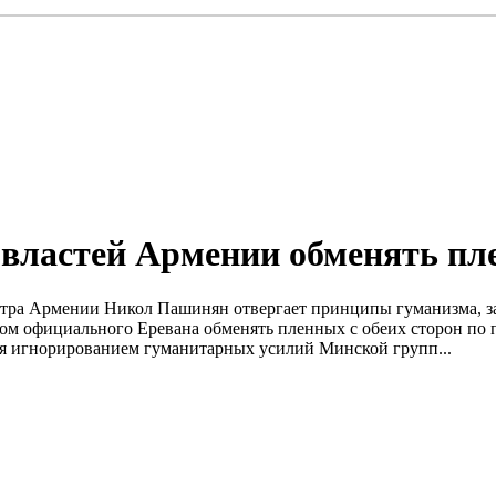
 властей Армении обменять п
стра Армении Никол Пашинян отвергает принципы гуманизма, з
ом официального Еревана обменять пленных с обеих сторон по
тся игнорированием гуманитарных усилий Минской групп...