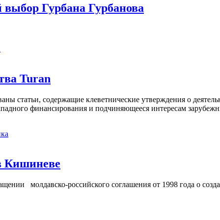
й выбор Гурбана Гурбанова
а
тва Turan
кованы статьи, содержащие клеветнические утверждения о деятел
 западного финансирования и подчиняющееся интересам зарубежн
ка
в Кишиневе
ении молдавско-российского соглашения от 1998 года о созд