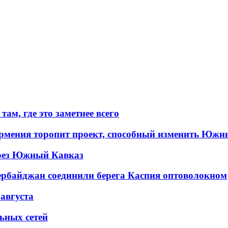
ам, где это заметнее всего
рмения торопит проект, способный изменить Южн
рез Южный Кавказ
ербайджан соединили берега Каспия оптоволокном
 августа
льных сетей