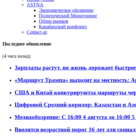
ASTNA
Экономическое обозрение
Политический Мониторинг
Обзор рынков
Карабахский конфликт
Contact az
Последнее обновление
(4 часа назад)
Зарплаты растут, но жизнь дорожает быстрее т
«Маршрут Трампа» выходит на местность: А
США и Китай конкурируютза маршруты че
Цифровой Средний коридор: Казахстан и Аз
Медиаобозрение: С 16:00 4 августа до 16:00 5
Вводится возрастной порог 16 лет для социа