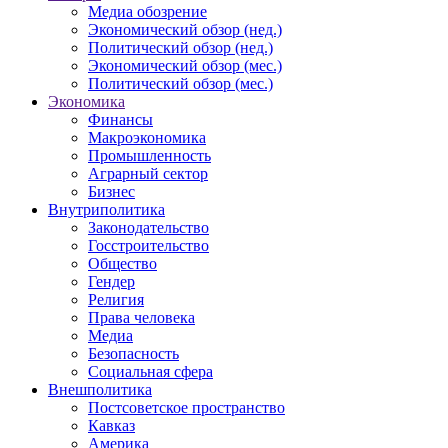
Медиа обозрение
Экономический обзор (нед.)
Политический обзор (нед.)
Экономический обзор (мес.)
Политический обзор (мес.)
Экономика
Финансы
Макроэкономика
Промышленность
Аграрный сектор
Бизнес
Внутриполитика
Законодательство
Госстроительство
Общество
Гендер
Религия
Права человека
Медиа
Безопасность
Социальная сфера
Внешполитика
Постсоветское пространство
Кавказ
Америка