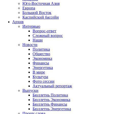
Юго-Восточная Азия
Европа
Большой Восток
Каспийский бассейн
Архив
Интервью
Вопрос-ответ
Сложный вопрос
Наши
Новости
Политика
Общество
Экономика
Финансы
Энергетика
В мире
Культура
Фото сессии
Актуальный репортаж
Выпуски
Бюллетнь Политика
Бюллетнь Экономика
Бюллетнь Финансы
Бюллетнь Энергетика
Прошу слова