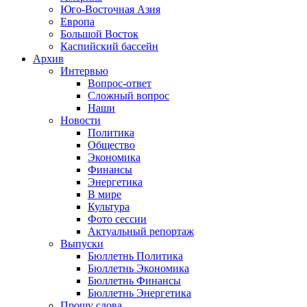
Юго-Восточная Азия
Европа
Большой Восток
Каспийский бассейн
Архив
Интервью
Вопрос-ответ
Сложный вопрос
Наши
Новости
Политика
Общество
Экономика
Финансы
Энергетика
В мире
Культура
Фото сессии
Актуальный репортаж
Выпуски
Бюллетнь Политика
Бюллетнь Экономика
Бюллетнь Финансы
Бюллетнь Энергетика
Прошу слова