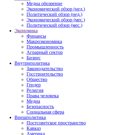
Медиа обозрение
Экономический обзор (нед.)
Политический обзор (нед.)
Экономический обзор (мес.)
Политический обзор (мес.)
Экономика
Финансы
Макроэкономика
Промышленность
Аграрный сектор
Бизнес
Внутриполитика
Законодательство
Госстроительство
Общество
Гендер
Религия
Права человека
Медиа
Безопасность
Социальная сфера
Внешполитика
Постсоветское пространство
Кавказ
Америка