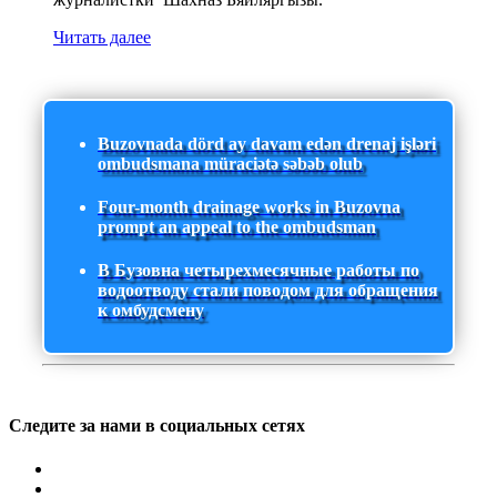
Читать далее
Buzovnada dörd ay davam edən drenaj işləri
ombudsmana müraciətə səbəb olub
Four-month drainage works in Buzovna
prompt an appeal to the ombudsman
В Бузовна четырехмесячные работы по
водоотводу стали поводом для обращения
к омбудсмену
Следите за нами в социальных сетях