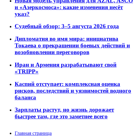
Новая модель управления для AZAL, ASCO
и «Азеркосмоса»: какие изменения несёт
указ?
Судебный обзор: 3–5 августа 2026 года
Дипломатия во имя мира: инициатива
Токаева о прекращении боевых действий и
возобновлении переговоров
Иран и Армения разрабатывают свой
«TRIPP»
Каспий отступает: комплексная оценка
рисков, последствий и уязвимостей водного
баланса
Зарплаты растут, но жизнь дорожает
быстрее там, где это заметнее всего
Главная страница