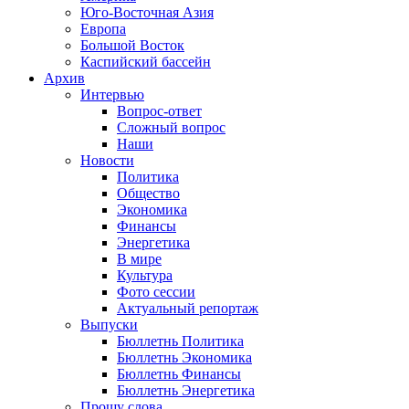
Юго-Восточная Азия
Европа
Большой Восток
Каспийский бассейн
Архив
Интервью
Вопрос-ответ
Сложный вопрос
Наши
Новости
Политика
Общество
Экономика
Финансы
Энергетика
В мире
Культура
Фото сессии
Актуальный репортаж
Выпуски
Бюллетнь Политика
Бюллетнь Экономика
Бюллетнь Финансы
Бюллетнь Энергетика
Прошу слова