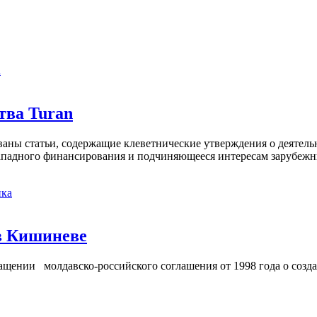
а
тва Turan
кованы статьи, содержащие клеветнические утверждения о деятел
 западного финансирования и подчиняющееся интересам зарубежн
ка
в Кишиневе
ении молдавско-российского соглашения от 1998 года о созд