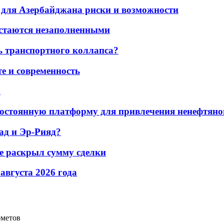
для Азербайджана риски и возможности
остаются незаполненными
ь транспортного коллапса?
е и современность
а
остоянную платформу для привлечения ненефтяно
ад и Эр-Рияд?
не раскрыл сумму сделки
 августа 2026 года
ометов