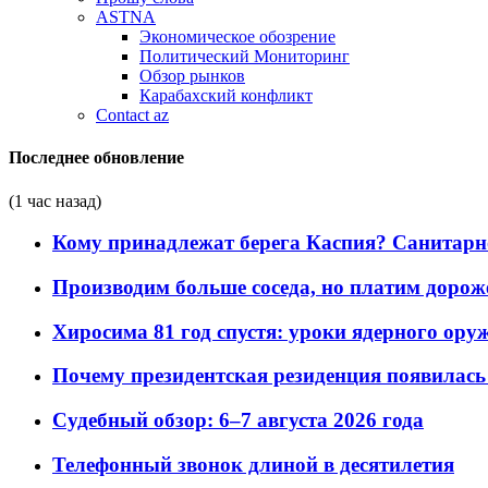
ASTNA
Экономическое обозрение
Политический Мониторинг
Обзор рынков
Карабахский конфликт
Contact az
Последнее обновление
(1 час назад)
Кому принадлежат берега Каспия? Санитарно-
Производим больше соседа, но платим дороже
Хиросима 81 год спустя: уроки ядерного ору
Почему президентская резиденция появилась 
Судебный обзор: 6–7 августа 2026 года
Телефонный звонок длиной в десятилетия