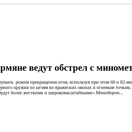
мяне ведут обстрел с миноме
шать режим прекращения огня, используя при этом 60 и 82-м
берного оружия по целям во вражеских окопах и огневым точка
ы будут более жесткими и широкомасштабными».Миноборон...