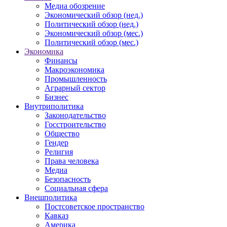
Медиа обозрение
Экономический обзор (нед.)
Политический обзор (нед.)
Экономический обзор (мес.)
Политический обзор (мес.)
Экономика
Финансы
Макроэкономика
Промышленность
Аграрный сектор
Бизнес
Внутриполитика
Законодательство
Госстроительство
Общество
Гендер
Религия
Права человека
Медиа
Безопасность
Социальная сфера
Внешполитика
Постсоветское пространство
Кавказ
Америка