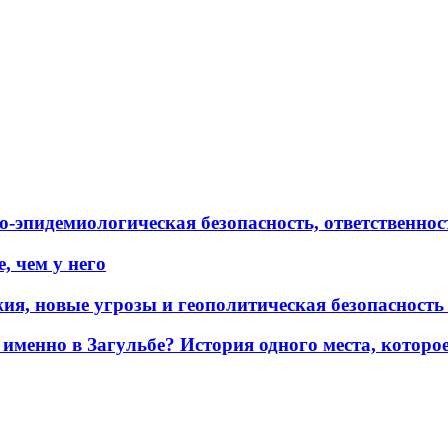
эпидемиологическая безопасность, ответственност
, чем у него
жия, новые угрозы и геополитическая безопасност
именно в Загульбе? История одного места, которо