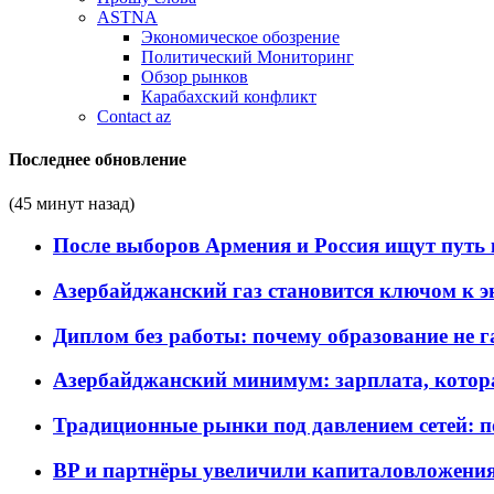
ASTNA
Экономическое обозрение
Политический Мониторинг
Обзор рынков
Карабахский конфликт
Contact az
Последнее обновление
(45 минут назад)
После выборов Армения и Россия ищут путь к
Азербайджанский газ становится ключом к 
Диплом без работы: почему образование не 
Азербайджанский минимум: зарплата, котор
Традиционные рынки под давлением сетей: 
BP и партнёры увеличили капиталовложения 