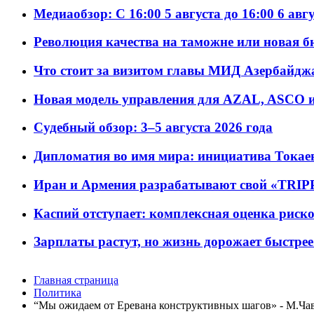
Медиаобзор: С 16:00 5 августа до 16:00 6 авг
Революция качества на таможне или новая 
Что стоит за визитом главы МИД Азербайдж
Новая модель управления для AZAL, ASCO и 
Судебный обзор: 3–5 августа 2026 года
Дипломатия во имя мира: инициатива Токаев
Иран и Армения разрабатывают свой «TRIP
Каспий отступает: комплексная оценка риско
Зарплаты растут, но жизнь дорожает быстрее т
Главная страница
Политика
“Мы ожидаем от Еревана конструктивных шагов» - М.Ча