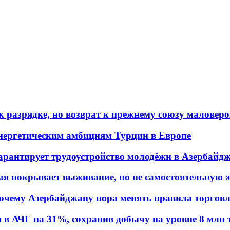
 разрядке, но возврат к прежнему союзу маловеро
энергетическим амбициям Турции в Европе
гарантирует трудоустройство молодёжи в Азербайд
ая покрывает выживание, но не самостоятельную 
почему Азербайджану пора менять правила торгов
в АЧГ на 31%, сохранив добычу на уровне 8 млн 