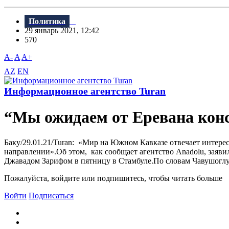
Политика
29 январь 2021, 12:42
570
A-
A
A+
AZ
EN
Информационное агентство Turan
“Мы ожидаем от Еревана кон
Баку/29.01.21/Turan: «Мир на Южном Кавказе отвечает интере
направлении».Об этом, как сообщает агентство Anadolu, зая
Джавадом Зарифом в пятницу в Стамбуле.По словам Чавушоглу, 
Пожалуйста, войдите или подпишитесь, чтобы читать больше
Войти
Подписаться