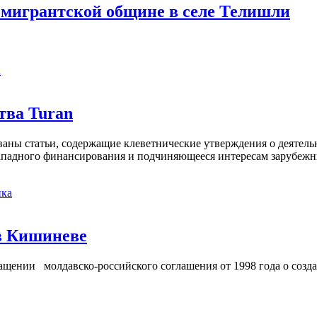
омигрантской общине в селе Телишли
а
тва Turan
кованы статьи, содержащие клеветнические утверждения о деятел
 западного финансирования и подчиняющееся интересам зарубежн
ка
в Кишиневе
ении молдавско-российского соглашения от 1998 года о созд