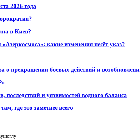
уста 2026 года
бюрократия?
ана в Киев?
«Азеркосмоса»: какие изменения несёт указ?
а о прекращении боевых действий и возобновлени
P»
в, последствий и уязвимостей водного баланса
ам, где это заметнее всего
вушоглу