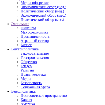
Медиа обозрение
Экономический обзор (нед.)
Политический обзор (нед.)
Экономический обзор (мес.)
Политический обзор (мес.)
Экономика
Финансы
Макроэкономика
Промышленность
Аграрный сектор
Бизнес
Внутриполитика
Законодательство
Госстроительство
Общество
Гендер
Религия
Права человека
Медиа
Безопасность
Социальная сфера
Внешполитика
Постсоветское пространство
Кавказ
Америка