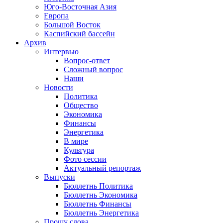
Юго-Восточная Азия
Европа
Большой Восток
Каспийский бассейн
Архив
Интервью
Вопрос-ответ
Сложный вопрос
Наши
Новости
Политика
Общество
Экономика
Финансы
Энергетика
В мире
Культура
Фото сессии
Актуальный репортаж
Выпуски
Бюллетнь Политика
Бюллетнь Экономика
Бюллетнь Финансы
Бюллетнь Энергетика
Прошу слова