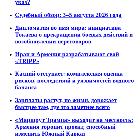
указ?
Судебный обзор: 3–5 августа 2026 года
Дипломатия во имя мира: инициатива
Токаева о прекращении боевых действий и
возобновлении переговоров
Иран и Армения разрабатывают свой
«TRIPP»
Каспий отступает: комплексная оценка
рисков, последствий и уязвимостей водного
баланса
Зарплаты растут, но жизнь дорожает
быстрее там, где это заметнее всего
«Маршрут Трампа» выходит на местность:
Армения торопит проект, способный
изменить Южный Кавказ