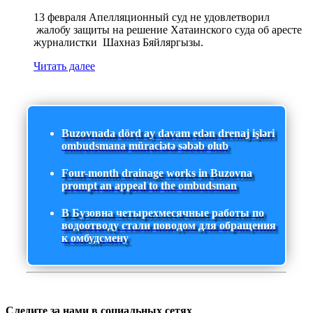
13 февраля Апелляционный суд не удовлетворил
жалобу защиты на решение Хатаинского суда об аресте
журналистки Шахназ Бяйляргызы.
Читать далее
Buzovnada dörd ay davam edən drenaj işləri
ombudsmana müraciətə səbəb olub
Four-month drainage works in Buzovna
prompt an appeal to the ombudsman
В Бузовна четырехмесячные работы по
водоотводу стали поводом для обращения
к омбудсмену
Следите за нами в социальных сетях