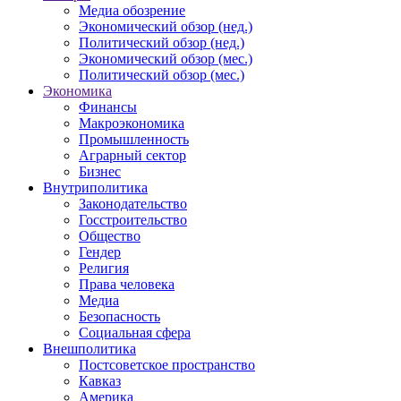
Медиа обозрение
Экономический обзор (нед.)
Политический обзор (нед.)
Экономический обзор (мес.)
Политический обзор (мес.)
Экономика
Финансы
Макроэкономика
Промышленность
Аграрный сектор
Бизнес
Внутриполитика
Законодательство
Госстроительство
Общество
Гендер
Религия
Права человека
Медиа
Безопасность
Социальная сфера
Внешполитика
Постсоветское пространство
Кавказ
Америка