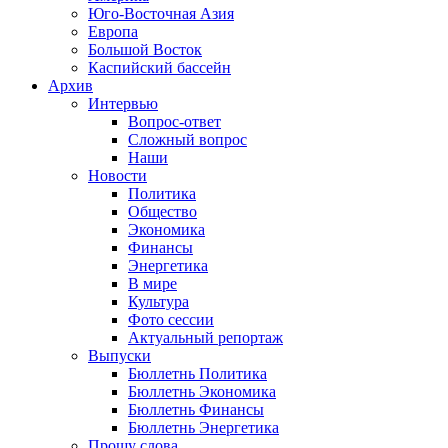
Юго-Восточная Азия
Европа
Большой Восток
Каспийский бассейн
Архив
Интервью
Вопрос-ответ
Сложный вопрос
Наши
Новости
Политика
Общество
Экономика
Финансы
Энергетика
В мире
Культура
Фото сессии
Актуальный репортаж
Выпуски
Бюллетнь Политика
Бюллетнь Экономика
Бюллетнь Финансы
Бюллетнь Энергетика
Прошу слова