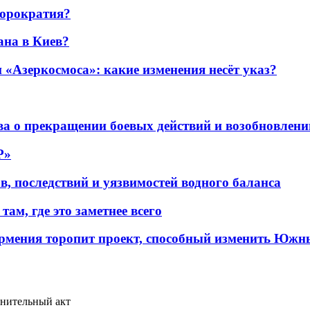
бюрократия?
ана в Киев?
«Азеркосмоса»: какие изменения несёт указ?
а о прекращении боевых действий и возобновлени
P»
в, последствий и уязвимостей водного баланса
ам, где это заметнее всего
рмения торопит проект, способный изменить Южн
инительный акт