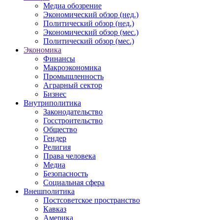
Медиа обозрение
Экономический обзор (нед.)
Политический обзор (нед.)
Экономический обзор (мес.)
Политический обзор (мес.)
Экономика
Финансы
Макроэкономика
Промышленность
Аграрный сектор
Бизнес
Внутриполитика
Законодательство
Госстроительство
Общество
Гендер
Религия
Права человека
Медиа
Безопасность
Социальная сфера
Внешполитика
Постсоветское пространство
Кавказ
Америка