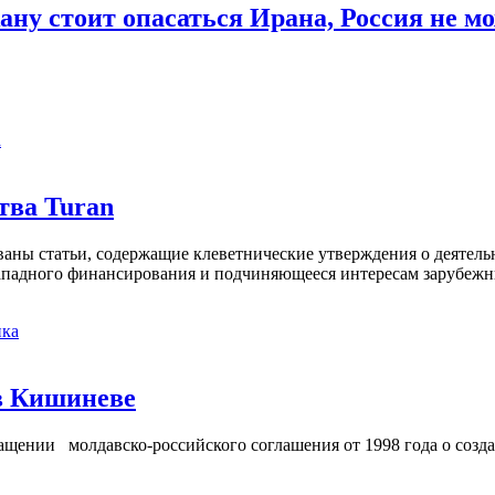
ану стоит опасаться Ирана, Россия не 
а
тва Turan
кованы статьи, содержащие клеветнические утверждения о деятел
 западного финансирования и подчиняющееся интересам зарубежн
ка
в Кишиневе
ении молдавско-российского соглашения от 1998 года о созд