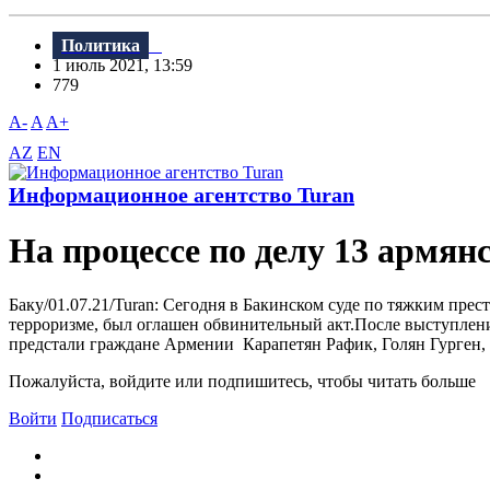
Политика
1 июль 2021, 13:59
779
A-
A
A+
AZ
EN
Информационное агентство Turan
На процессе по делу 13 армя
Баку/01.07.21/Turan: Сегодня в Бакинском суде по тяжким пре
терроризме, был оглашен обвинительный акт.После выступлени
предстали граждане Армении Карапетян Рафик, Голян Гурген, 
Пожалуйста, войдите или подпишитесь, чтобы читать больше
Войти
Подписаться