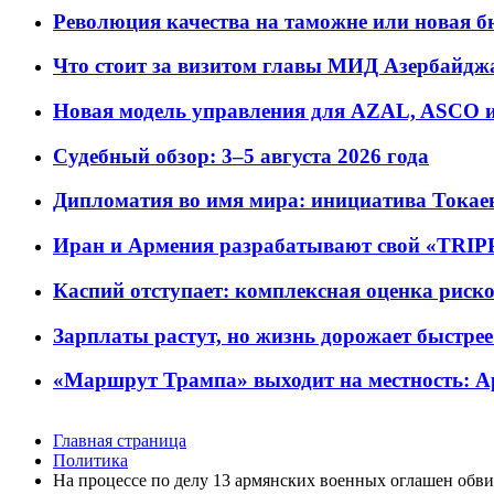
Революция качества на таможне или новая 
Что стоит за визитом главы МИД Азербайдж
Новая модель управления для AZAL, ASCO и 
Судебный обзор: 3–5 августа 2026 года
Дипломатия во имя мира: инициатива Токаев
Иран и Армения разрабатывают свой «TRIP
Каспий отступает: комплексная оценка риско
Зарплаты растут, но жизнь дорожает быстрее т
«Маршрут Трампа» выходит на местность: А
Главная страница
Политика
На процессе по делу 13 армянских военных оглашен обв