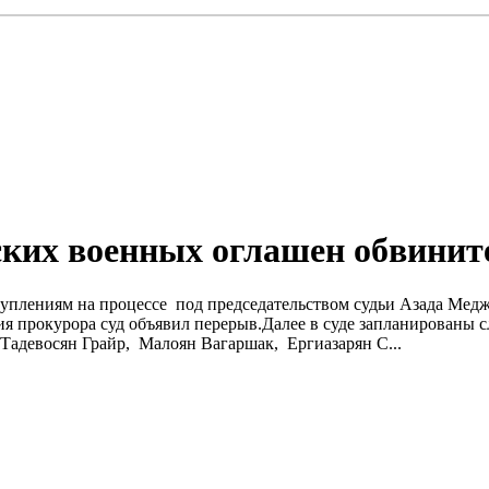
нских военных оглашен обвини
ступлениям на процессе под председательством судьи Азада Мед
я прокурора суд объявил перерыв.Далее в суде запланированы 
Тадевосян Грайр, Малоян Вагаршак, Ергиазарян С...