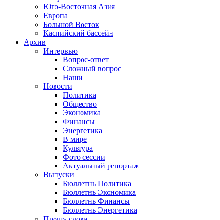
Юго-Восточная Азия
Европа
Большой Восток
Каспийский бассейн
Архив
Интервью
Вопрос-ответ
Сложный вопрос
Наши
Новости
Политика
Общество
Экономика
Финансы
Энергетика
В мире
Культура
Фото сессии
Актуальный репортаж
Выпуски
Бюллетнь Политика
Бюллетнь Экономика
Бюллетнь Финансы
Бюллетнь Энергетика
Прошу слова