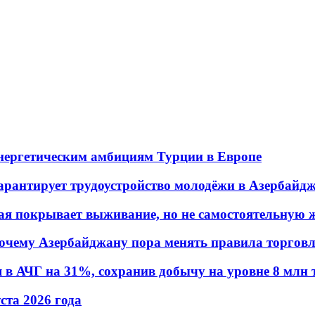
энергетическим амбициям Турции в Европе
гарантирует трудоустройство молодёжи в Азербайд
ая покрывает выживание, но не самостоятельную 
почему Азербайджану пора менять правила торгов
в АЧГ на 31%, сохранив добычу на уровне 8 млн 
уста 2026 года