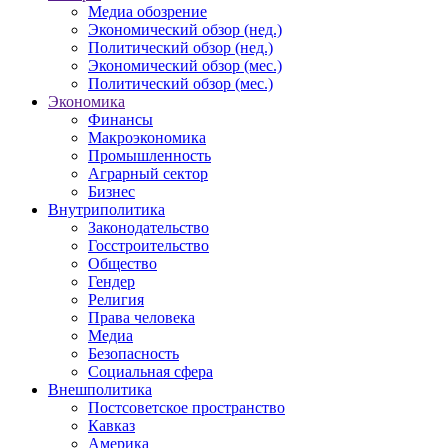
Медиа обозрение
Экономический обзор (нед.)
Политический обзор (нед.)
Экономический обзор (мес.)
Политический обзор (мес.)
Экономика
Финансы
Макроэкономика
Промышленность
Аграрный сектор
Бизнес
Внутриполитика
Законодательство
Госстроительство
Общество
Гендер
Религия
Права человека
Медиа
Безопасность
Социальная сфера
Внешполитика
Постсоветское пространство
Кавказ
Америка