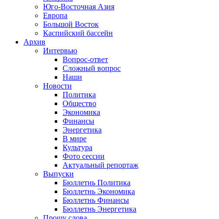
Юго-Восточная Азия
Европа
Большой Восток
Каспийский бассейн
Архив
Интервью
Вопрос-ответ
Сложный вопрос
Наши
Новости
Политика
Общество
Экономика
Финансы
Энергетика
В мире
Культура
Фото сессии
Актуальный репортаж
Выпуски
Бюллетнь Политика
Бюллетнь Экономика
Бюллетнь Финансы
Бюллетнь Энергетика
Прошу слова