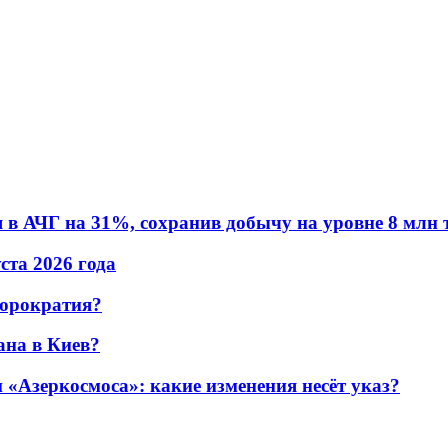
в АЧГ на 31%, сохранив добычу на уровне 8 млн 
уста 2026 года
бюрократия?
ана в Киев?
«Азеркосмоса»: какие изменения несёт указ?