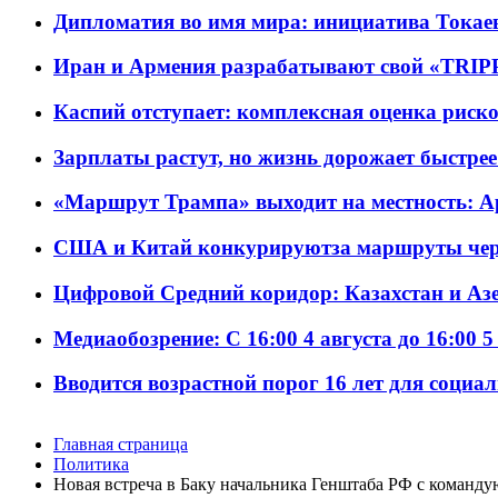
Дипломатия во имя мира: инициатива Токаев
Иран и Армения разрабатывают свой «TRIP
Каспий отступает: комплексная оценка риско
Зарплаты растут, но жизнь дорожает быстрее т
«Маршрут Трампа» выходит на местность: А
США и Китай конкурируютза маршруты че
Цифровой Средний коридор: Казахстан и Аз
Медиаобозрение: С 16:00 4 августа до 16:00 5
Вводится возрастной порог 16 лет для социа
Главная страница
Политика
Новая встреча в Баку начальника Генштаба РФ с коман