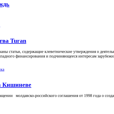
ождь
а
тва Turan
кованы статьи, содержащие клеветнические утверждения о деятел
 западного финансирования и подчиняющееся интересам зарубежн
ка
в Кишиневе
ении молдавско-российского соглашения от 1998 года о созд