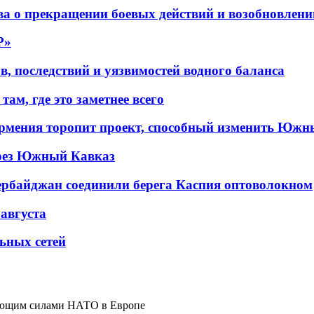
а о прекращении боевых действий и возобновлени
P»
в, последствий и уязвимостей водного баланса
ам, где это заметнее всего
рмения торопит проект, способный изменить Южн
рез Южный Кавказ
ербайджан соединили берега Каспия оптоволокном
 августа
льных сетей
дующим силами НАТО в Европе