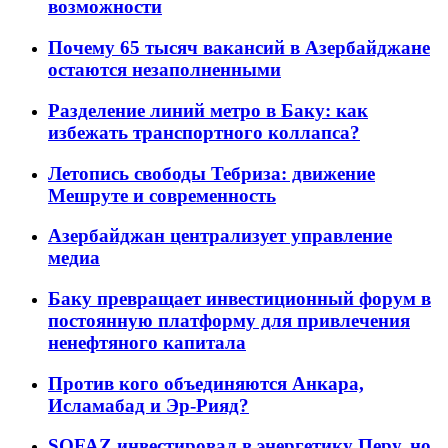
возможности
Почему 65 тысяч вакансий в Азербайджане
остаются незаполненными
Разделение линий метро в Баку: как
избежать транспортного коллапса?
Летопись свободы Тебриза: движение
Мешруте и современность
Азербайджан централизует управление
медиа
Баку превращает инвестиционный форум в
постоянную платформу для привлечения
ненефтяного капитала
Против кого объединяются Анкара,
Исламабад и Эр-Рияд?
SOFAZ инвестировал в энергетику Перу, но