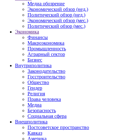
Медиа обозрение
Экономический обзор (нед.)
Политический обзор (нед.)
Экономический обзор (мес.)
Политический обзор (мес.)
Экономика
Финансы
Макроэкономика
Промышленность
Аграрный сектор
Бизнес
Внутриполитика
Законодательство
Госстроительство
Общество
Гендер
Религия
Права человека
Медиа
Безопасность
Социальная сфера
Внешполитика
Постсоветское пространство
Кавказ
Америка