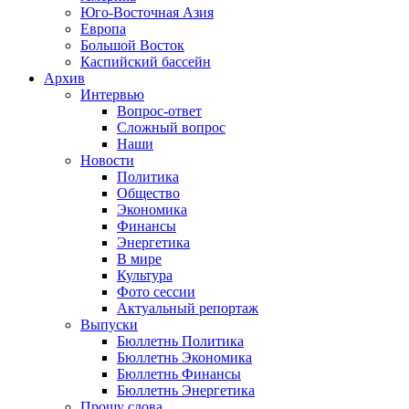
Юго-Восточная Азия
Европа
Большой Восток
Каспийский бассейн
Архив
Интервью
Вопрос-ответ
Сложный вопрос
Наши
Новости
Политика
Общество
Экономика
Финансы
Энергетика
В мире
Культура
Фото сессии
Актуальный репортаж
Выпуски
Бюллетнь Политика
Бюллетнь Экономика
Бюллетнь Финансы
Бюллетнь Энергетика
Прошу слова