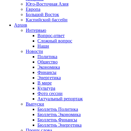
Юго-Восточная Азия
Европа
Большой Восток
Каспийский бассейн
Архив
Интервью
Вопрос-ответ
Сложный вопрос
Наши
Новости
Политика
Общество
Экономика
Финансы
Энергетика
В мире
Культура
Фото сессии
Актуальный репортаж
Выпуски
Бюллетнь Политика
Бюллетнь Экономика
Бюллетнь Финансы
Бюллетнь Энергетика
Прошу слова