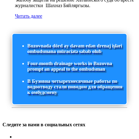
журналистки Шахназ Бяйляргызы.
Читать далее
Buzovnada dörd ay davam edən drenaj işləri
ombudsmana müraciətə səbəb olub
Four-month drainage works in Buzovna
prompt an appeal to the ombudsman
В Бузовна четырехмесячные работы по
водоотводу стали поводом для обращения
к омбудсмену
Следите за нами в социальных сетях