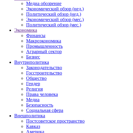
Медиа обозрение
Экономический обзор (нед.)
Политический обзор (нед.)
Экономический обзор (мес.)
Политический обзор (мес.)
Экономика
Финансы
Макроэкономика
Промышленность
Аграрный сектор
Бизнес
Внутриполитика
Законодательство
Госстроительство
Общество
Гендер
Религия
Права человека
Медиа
Безопасность
Социальная сфера
Внешполитика
Постсоветское пространство
Кавказ
Америка