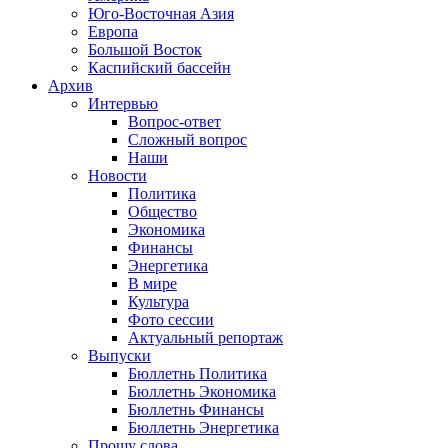
Юго-Восточная Азия
Европа
Большой Восток
Каспийский бассейн
Архив
Интервью
Вопрос-ответ
Сложный вопрос
Наши
Новости
Политика
Общество
Экономика
Финансы
Энергетика
В мире
Культура
Фото сессии
Актуальный репортаж
Выпуски
Бюллетнь Политика
Бюллетнь Экономика
Бюллетнь Финансы
Бюллетнь Энергетика
Прошу слова