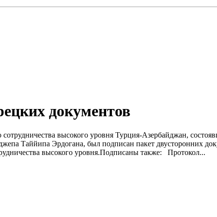
рецких документов
о сотрудничества высокого уровня Турция-Азербайджан, состояв
джепа Таййипа Эрдогана, был подписан пакет двусторонних до
отрудничества высокого уровня.Подписаны также: Протокол...