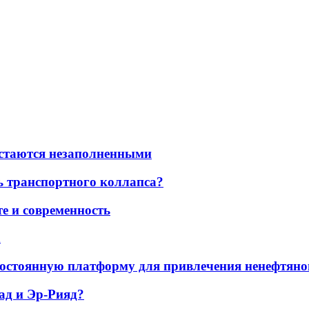
остаются незаполненными
ь транспортного коллапса?
е и современность
а
остоянную платформу для привлечения ненефтяно
ад и Эр-Рияд?