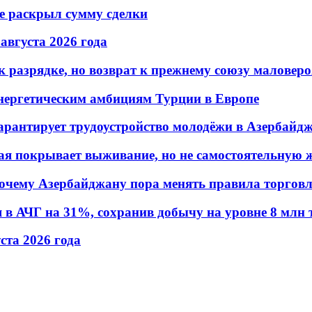
не раскрыл сумму сделки
 августа 2026 года
 разрядке, но возврат к прежнему союзу маловеро
энергетическим амбициям Турции в Европе
гарантирует трудоустройство молодёжи в Азербайд
ая покрывает выживание, но не самостоятельную 
почему Азербайджану пора менять правила торгов
в АЧГ на 31%, сохранив добычу на уровне 8 млн 
уста 2026 года