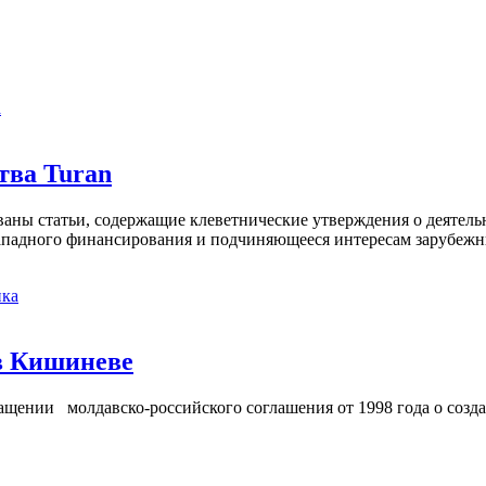
а
тва Turan
кованы статьи, содержащие клеветнические утверждения о деятел
 западного финансирования и подчиняющееся интересам зарубежн
ка
в Кишиневе
ении молдавско-российского соглашения от 1998 года о созд