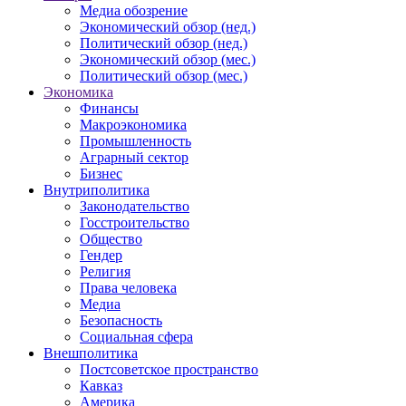
Медиа обозрение
Экономический обзор (нед.)
Политический обзор (нед.)
Экономический обзор (мес.)
Политический обзор (мес.)
Экономика
Финансы
Макроэкономика
Промышленность
Аграрный сектор
Бизнес
Внутриполитика
Законодательство
Госстроительство
Общество
Гендер
Религия
Права человека
Медиа
Безопасность
Социальная сфера
Внешполитика
Постсоветское пространство
Кавказ
Америка