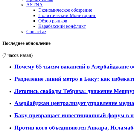
ASTNA
Экономическое обозрение
Политический Мониторинг
Обзор рынков
Карабахский конфликт
Contact az
Последнее обновление
(7 часов назад)
Почему 65 тысяч вакансий в Азербайджане 
Разделение линий метро в Баку: как избежат
Летопись свободы Тебриза: движение Мешрут
Азербайджан централизует управление меди
Баку превращает инвестиционный форум в п
Против кого объединяются Анкара, Исламаб