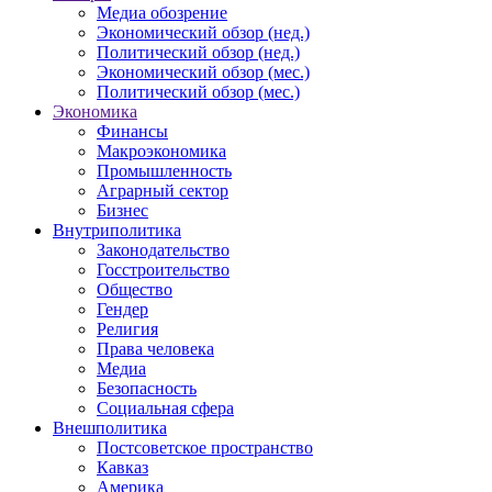
Медиа обозрение
Экономический обзор (нед.)
Политический обзор (нед.)
Экономический обзор (мес.)
Политический обзор (мес.)
Экономика
Финансы
Макроэкономика
Промышленность
Аграрный сектор
Бизнес
Внутриполитика
Законодательство
Госстроительство
Общество
Гендер
Религия
Права человека
Медиа
Безопасность
Социальная сфера
Внешполитика
Постсоветское пространство
Кавказ
Америка