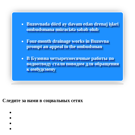
Buzovnada dörd ay davam edən drenaj işləri
ombudsmana müraciətə səbəb olub
Four-month drainage works in Buzovna
prompt an appeal to the ombudsman
В Бузовна четырехмесячные работы по
водоотводу стали поводом для обращения
к омбудсмену
Следите за нами в социальных сетях