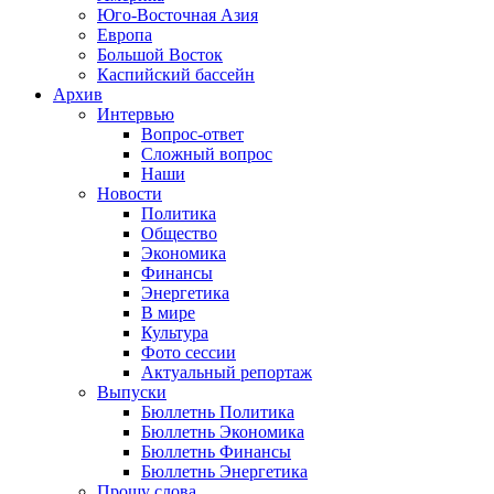
Юго-Восточная Азия
Европа
Большой Восток
Каспийский бассейн
Архив
Интервью
Вопрос-ответ
Сложный вопрос
Наши
Новости
Политика
Общество
Экономика
Финансы
Энергетика
В мире
Культура
Фото сессии
Актуальный репортаж
Выпуски
Бюллетнь Политика
Бюллетнь Экономика
Бюллетнь Финансы
Бюллетнь Энергетика
Прошу слова