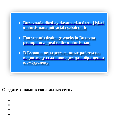
Buzovnada dörd ay davam edən drenaj işləri
ombudsmana müraciətə səbəb olub
Four-month drainage works in Buzovna
prompt an appeal to the ombudsman
В Бузовна четырехмесячные работы по
водоотводу стали поводом для обращения
к омбудсмену
Следите за нами в социальных сетях