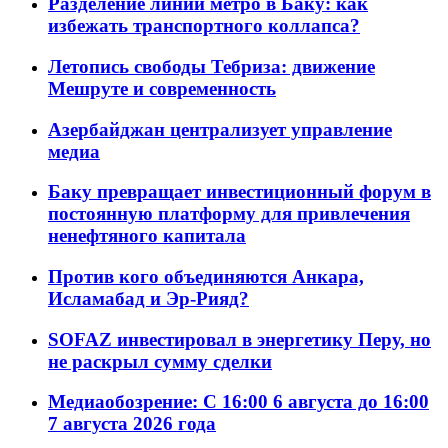
Разделение линий метро в Баку: как
избежать транспортного коллапса?
Летопись свободы Тебриза: движение
Мешруте и современность
Азербайджан централизует управление
медиа
Баку превращает инвестиционный форум в
постоянную платформу для привлечения
ненефтяного капитала
Против кого объединяются Анкара,
Исламабад и Эр-Рияд?
SOFAZ инвестировал в энергетику Перу, но
не раскрыл сумму сделки
Медиаобозрение: С 16:00 6 августа до 16:00
7 августа 2026 года