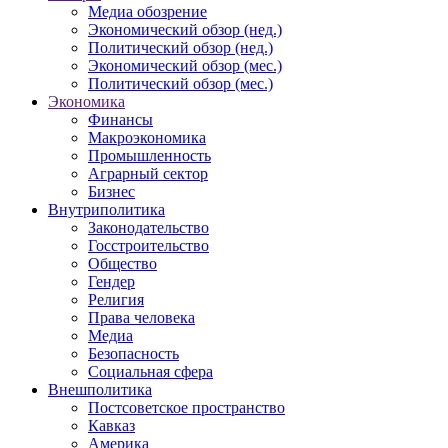
Медиа обозрение
Экономический обзор (нед.)
Политический обзор (нед.)
Экономический обзор (мес.)
Политический обзор (мес.)
Экономика
Финансы
Макроэкономика
Промышленность
Аграрный сектор
Бизнес
Внутриполитика
Законодательство
Госстроительство
Общество
Гендер
Религия
Права человека
Медиа
Безопасность
Социальная сфера
Внешполитика
Постсоветское пространство
Кавказ
Америка