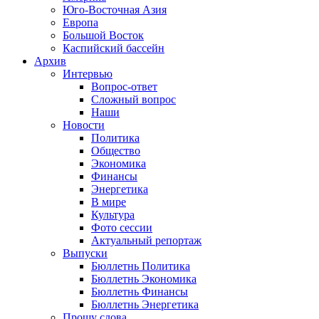
Юго-Восточная Азия
Европа
Большой Восток
Каспийский бассейн
Архив
Интервью
Вопрос-ответ
Сложный вопрос
Наши
Новости
Политика
Общество
Экономика
Финансы
Энергетика
В мире
Культура
Фото сессии
Актуальный репортаж
Выпуски
Бюллетнь Политика
Бюллетнь Экономика
Бюллетнь Финансы
Бюллетнь Энергетика
Прошу слова