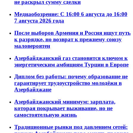
не раскрыл сумму сделки
Медиаобозрение: С 16:00 6 августа до 16:00
7 августа 2026 года
После выборов Армения и Россия ищут путь
к разрядке, но возврат к прежнему союзу
маловероятен
Азербайджанский газ становится ключом к
энергетическим амбициям Турции в Европе
Диплом без работы: почему образование не
гарантирует трудоустройство молодёжи в
Азербайджане
Азербайджанский минимум: зарплата,
которая покрывает выживание, но не
самостоятельную жизнь
Традиционные рынки под давлением сетей: