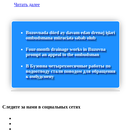
Читать далее
Buzovnada dörd ay davam edən drenaj işləri
ombudsmana müraciətə səbəb olub
Four-month drainage works in Buzovna
prompt an appeal to the ombudsman
В Бузовна четырехмесячные работы по
водоотводу стали поводом для обращения
к омбудсмену
Следите за нами в социальных сетях