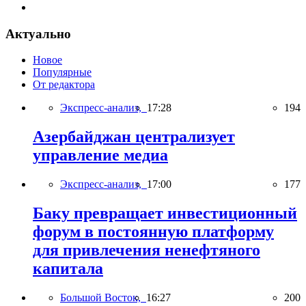
Актуально
Новое
Популярные
От редактора
Экспресс-анализ,
17:28
194
Азербайджан централизует
управление медиа
Экспресс-анализ,
17:00
177
Баку превращает инвестиционный
форум в постоянную платформу
для привлечения ненефтяного
капитала
Большой Восток,
16:27
200