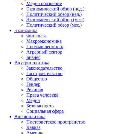
Медиа обозрение
Экономический обзор (нед.)
Политический обзор (нед.)
Экономический обзор (мес.)
Политический обзор (мес.)
Экономика
Финансы
Макроэкономика
Промышленность
Аграрный сектор
Бизнес
Внутриполитика
Законодательство
Госстроительство
Общество
Гендер
Религия
Права человека
Медиа
Безопасность
Социальная сфера
Внешполитика
Постсоветское пространство
Кавказ
Америка