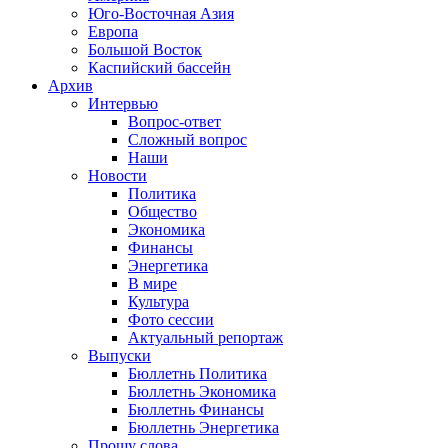
Юго-Восточная Азия
Европа
Большой Восток
Каспийский бассейн
Архив
Интервью
Вопрос-ответ
Сложный вопрос
Наши
Новости
Политика
Общество
Экономика
Финансы
Энергетика
В мире
Культура
Фото сессии
Актуальный репортаж
Выпуски
Бюллетнь Политика
Бюллетнь Экономика
Бюллетнь Финансы
Бюллетнь Энергетика
Прошу слова